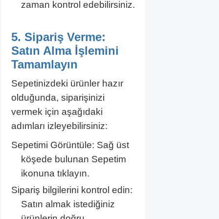
zaman kontrol edebilirsiniz.
5. Sipariş Verme:
Satın Alma İşlemini
Tamamlayın
Sepetinizdeki ürünler hazır
olduğunda, siparişinizi
vermek için aşağıdaki
adımları izleyebilirsiniz:
Sepetimi Görüntüle: Sağ üst
köşede bulunan Sepetim
ikonuna tıklayın.
Sipariş bilgilerini kontrol edin:
Satın almak istediğiniz
ürünlerin doğru