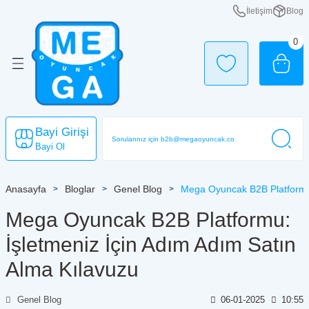
İletişim
Blog
Geri Dön
Geri Dön
Geri Dön
Geri Dön
Geri Dön
Geri Dön
Geri Dön
Geri Dön
Geri Dön
Geri Dön
Geri Dön
Geri Dön
Geri Dön
Geri Dön
0
çlar
kları
ları
 ve Kılıç Setleri
caklar
Takılar
por - Deniz Ürünleri
ı
 Günler
kları
k Oyuncakları
alar
eri
lik Setleri
i
u Oyunları
ar
şlar
ri
lime
 Scooter
ları
rı
Bayi Girişi
Bayi Ol
aları
kler
leri
rı
rı
Anasayfa
Bloglar
Genel Blog
Mega Oyuncak B2B Platformu:
ksesuarları
r
Mega Oyuncak B2B Platformu:
Oyuncakları
İşletmeniz İçin Adım Adım Satın
r
ürler
Alma Kılavuzu
lar
ri
Genel Blog
06-01-2025
10:55