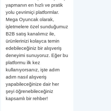
yapmanın en hızlı ve pratik
yolu çevrimiçi platformlar.
Mega Oyuncak olarak,
işletmelere özel sunduğumuz
B2B satış kanalımız ile,
ürünlerinizi kolayca temin
edebileceğiniz bir alışveriş
deneyimi sunuyoruz. Eğer bu
platformu ilk kez
kullanıyorsanız, işte adım
adım nasıl alışveriş
yapabileceğinize dair her
şeyi öğrenebileceğiniz
kapsamlı bir rehber!