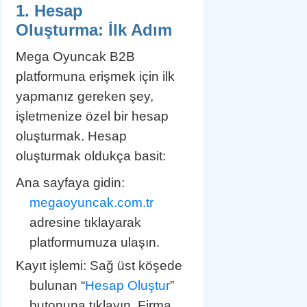
1. Hesap
Oluşturma: İlk Adım
Mega Oyuncak B2B
platformuna erişmek için ilk
yapmanız gereken şey,
işletmenize özel bir hesap
oluşturmak. Hesap
oluşturmak oldukça basit:
Ana sayfaya gidin:
megaoyuncak.com.tr
adresine tıklayarak
platformumuza ulaşın.
Kayıt işlemi: Sağ üst köşede
bulunan “
Hesap Oluştur
”
butonuna tıklayın. Firma