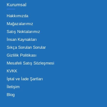
Toptan oyuncak fiyatları konusunda
Kurumsal
sunduğumuz esnek çözümlerle, her ölçekteki
bayinin rekabet gücünü artırmayı hedefliyoruz.
Hakkımızda
İster küçük bir kırtasiye işletmecisi olun ister
Mağazalarımız
büyük bir oyun alanı sahibi, ucuz toptan
Satış Noktalarımız
oyuncak arayışınızda kaliteyi uygun maliyetle
İnsan Kaynakları
buluşturmak bizim önceliğimizdir. Toptan
oyuncak alımı yaparken sadece fiyat değil,
Sıkça Sorulan Sorular
aynı zamanda lojistik destek ve ürün sürekliliği
Gizlilik Politikası
de işletmenizin karlılığını doğrudan etkiler. Bu
Mesafeli Satış Sözleşmesi
noktada Mega Oyuncak, güvenilir bir iş ortağı
KVKK
olarak yanınızda yer alır.
İptal ve İade Şartları
İletişim
Toptan Oyuncak Çeşitleri Nelerdir?
Blog
Çocukların hayal dünyası sınır tanımadığı gibi,