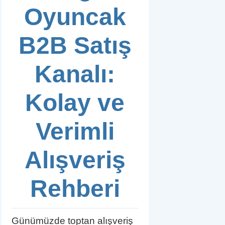
Oyuncak
B2B Satış
Kanalı:
Kolay ve
Verimli
Alışveriş
Rehberi
Günümüzde toptan alışveriş