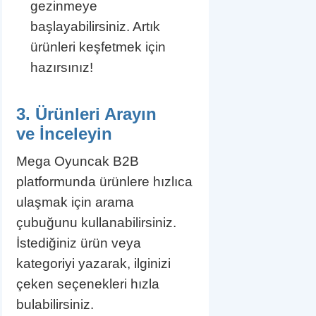
gezinmeye
başlayabilirsiniz. Artık
ürünleri keşfetmek için
hazırsınız!
3. Ürünleri Arayın
ve İnceleyin
Mega Oyuncak B2B
platformunda ürünlere hızlıca
ulaşmak için arama
çubuğunu kullanabilirsiniz.
İstediğiniz ürün veya
kategoriyi yazarak, ilginizi
çeken seçenekleri hızla
bulabilirsiniz.