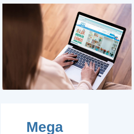
ler
Mega