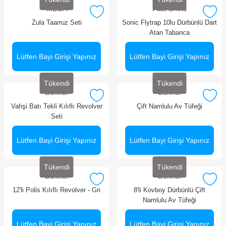
MEGA
Fast Shots
Zula Taarruz Seti
Sonic Flytrap 10lu Dürbünlü Dart
Atan Tabanca
Lütfen Bayi Girişi Yapınız
Lütfen Bayi Girişi Yapınız
Tükendi
Tükendi
Gonher
Gonher
Vahşi Batı Tekli Kılıflı Revolver
Çift Namlulu Av Tüfeği
Seti
Lütfen Bayi Girişi Yapınız
Lütfen Bayi Girişi Yapınız
Tükendi
Tükendi
Gonher
Gonher
12'li Polis Kılıflı Revolver - Gri
8'li Kovboy Dürbünlü Çift
Namlulu Av Tüfeği
Lütfen Bayi Girişi Yapınız
Lütfen Bayi Girişi Yapınız