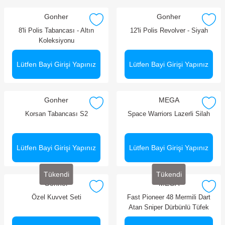
Gonher
Gonher
8'li Polis Tabancası - Altın
12'li Polis Revolver - Siyah
Koleksiyonu
Lütfen Bayi Girişi Yapınız
Lütfen Bayi Girişi Yapınız
Gonher
MEGA
Korsan Tabancası S2
Space Warriors Lazerli Silah
Lütfen Bayi Girişi Yapınız
Lütfen Bayi Girişi Yapınız
Tükendi
Tükendi
Gonher
MEGA
Özel Kuvvet Seti
Fast Pioneer 48 Mermili Dart
Atan Sniper Dürbünlü Tüfek