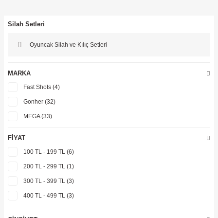
ler
Silah Setleri
Oyuncak Silah ve Kılıç Setleri
MARKA
Fast Shots (4)
Gonher (32)
MEGA (33)
FIYAT
100 TL - 199 TL (6)
200 TL - 299 TL (1)
300 TL - 399 TL (3)
400 TL - 499 TL (3)
500 TL - 599 TL (1)