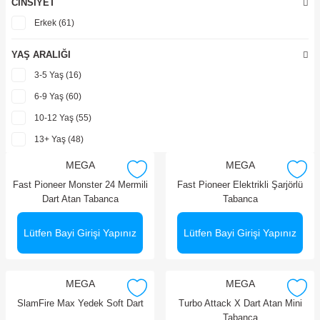
CINSIYET
600 TL - 699 TL (10)
Erkek (61)
700 TL - 799 TL (6)
800 TL - 899 TL (2)
YAŞ ARALIĞI
900 TL - 999 TL (3)
3-5 Yaş (16)
999 TL ve üzeri (24)
6-9 Yaş (60)
10-12 Yaş (55)
13+ Yaş (48)
MEGA
MEGA
Fast Pioneer Monster 24 Mermili
Fast Pioneer Elektrikli Şarjörlü
Dart Atan Tabanca
Tabanca
Lütfen Bayi Girişi Yapınız
Lütfen Bayi Girişi Yapınız
MEGA
MEGA
SlamFire Max Yedek Soft Dart
Turbo Attack X Dart Atan Mini
Tabanca