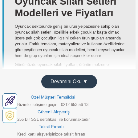
Oyuncak Silah Setleri
Modelleri ve Fiyatları
Oyuncak sektöründe geniş bir ürün yelpazesine sahip olan
oyuncak silah setleri, özellikle erkek çocuklar başta olmak
üzere pek çok çocuğun ilgisini çeken ürün grupları arasında
yer alır. Farklı temalara, materyallere ve kullanım özelliklerine
göre çeşitlenen oyuncak silah modelleri, hem bireysel oyunlar
hem de grup oyunları için ideal seçenekler sunar.
Günümüzde oyuncak silah fiyatları; ürünün malzeme
kalitesine, set içeriğine, markasına ve sunduğu özelliklere
göre değişiklik göstermektedir. Özellikle toptan alımlarda fiyat
Devamını Oku ▼
avantajı elde etmek mümkündür. Bu noktada
toptan
oyuncak
alışverişi yapan işletmeler için geniş ürün yelpazesi
ve rekabetçi fiyatlar büyük önem taşır.
Özel Müşteri Temsilcisi
Oyuncak silah kategorisi, tekli ürünlerden geniş kapsamlı
Bizimle iletişime geçin : 0212 653 56 13
setlere kadar uzanan seçenekler içerir. Küçük oyuncak silah
Güvenli Alışveriş
alternatiflerinden büyük oyuncak silah setlerine kadar her
256 Bir SSL sertifikası ile korunmaktadır
ihtiyaca uygun ürün bulmak mümkündür. Aynı zamanda
gerçekçi oyuncak silah tasarımları, çocukların hayal gücünü
Taksit Fırsatı
destekleyen önemli bir rol oynar.
Kredi kartı alışverişinizde taksit fırsatı