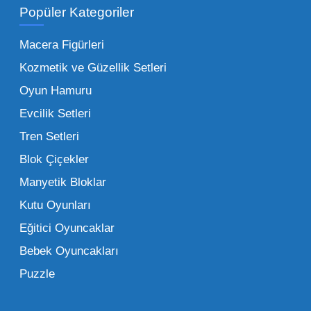
Popüler Kategoriler
İşletmeler için toptan oyuncak satış ve alımı
yapmanın sağladığı en büyük avantaj,
Macera Figürleri
şüphesiz ki birim maliyetin düşmesidir.
Kozmetik ve Güzellik Setleri
Oyuncak toptan kanalına geçildiğinde,
Oyun Hamuru
perakende satış fiyatı ile alış fiyatı arasındaki
makas açılır ve bu da ciddi kâr marjları elde
Evcilik Setleri
edilmesini sağlar. Toplu alımlarda uygulanan
Tren Setleri
özel iskontolar, özellikle kampanya
Blok Çiçekler
dönemlerinde işletmenizin finansal olarak
Manyetik Bloklar
rahatlamasına yardımcı olur.
Kutu Oyunları
Bir diğer avantaj ise stok sürekliliğidir.
Eğitici Oyuncaklar
Müşterileriniz bir ürünü sorduğunda "yok"
Bebek Oyuncakları
demek, marka sadakatini zedeler. Profesyonel
Puzzle
bir oyuncak toptan satış ortağı ile çalışmak,
raflarınızın hiçbir zaman boş kalmamasını