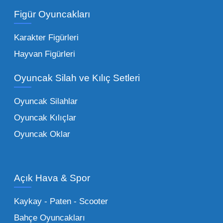
ürünler.
Toptan peluş oyuncak
Figür Oyuncakları
seçeneklerimizi keşfederek koleksiyonunuza
en sevilen karakterleri ekleyebilirsiniz.
Karakter Figürleri
Eğitici Setler:
Çocukların zihinsel ve motor
Hayvan Figürleri
becerilerini geliştiren, özellikle anaokulları
Oyuncak Silah ve Kılıç Setleri
tarafından tercih edilen
toptan eğitici
oyuncaklar
ile fark yaratın. Bu setler,
Oyuncak Silahlar
ebeveynlerin son yıllarda en çok satın aldığı
Oyuncak Kılıçlar
ürün grupları arasında yer almaktadır.
Oyuncak Oklar
Oyuncak Araçlar:
Erkek çocukların favorisi
olan en popüler
toptan oyuncak araba
modelleri, setler ve kumandalı araçlar geniş
Açık Hava & Spor
stok imkanımızla sunulmaktadır.
Küçük Oyuncaklar:
Hızlı sirkülasyon
Kaykay - Paten - Scooter
sağlayan toptan küçük oyuncaklar, bakkallar,
Bahçe Oyuncakları