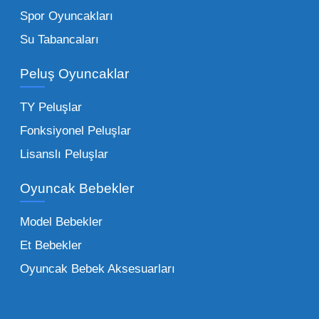
kırtasiyeler ve marketler için can kurtarıcıdır.
Spor Oyuncakları
Bu kategorideki küçük oyuncaklar toptan
Su Tabancaları
alımlarda çok düşük maliyetlerle yüksek
adetli stok yapmanıza olanak tanır. Özellikle
Peluş Oyuncaklar
sürpriz paketler ve figürler, çocukların
harçlıklarıyla kolayca alabildiği ürünlerdir.
TY Peluşlar
Çocuk Oyuncakları Toptan Seçenekleri:
Fonksiyonel Peluşlar
Bebeklik döneminden ergenliğe kadar geniş
Lisanslı Peluşlar
bir yelpazeyi kapsayan çocuk oyuncakları
Oyuncak Bebekler
toptan tedariği yaparken, piyasadaki en son
trendleri takip etmekteyiz. Lisanslı
Model Bebekler
figürlerden geleneksel oyun setlerine kadar
Et Bebekler
her şeyi portföyümüzde bulabilirsiniz.
Oyuncak Bebek Aksesuarları
Toptan Oyuncak Satışı Avantajları