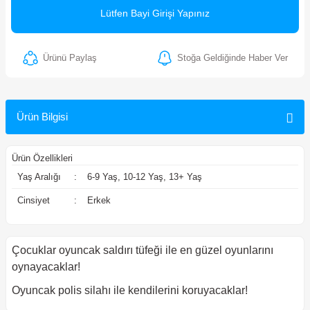
Lütfen Bayi Girişi Yapınız
ler
Ürünü Paylaş
Stoğa Geldiğinde Haber Ver
Ürün Bilgisi
Ürün Özellikleri
Yaş Aralığı
:
6-9 Yaş, 10-12 Yaş, 13+ Yaş
Cinsiyet
:
Erkek
Çocuklar oyuncak saldırı tüfeği ile en güzel oyunlarını
oynayacaklar!
Oyuncak polis silahı ile kendilerini koruyacaklar!