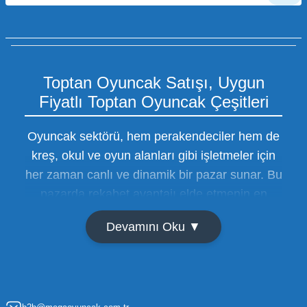
Toptan Oyuncak Satışı, Uygun
Fiyatlı Toptan Oyuncak Çeşitleri
Oyuncak sektörü, hem perakendeciler hem de
kreş, okul ve oyun alanları gibi işletmeler için
her zaman canlı ve dinamik bir pazar sunar. Bu
pazarda rekabet avantajı elde etmenin en
temel yolu ise doğru tedarikçiyi bulmaktan
Devamını Oku ▼
geçer. Toptan oyuncak satışı süreçlerinde
maliyetleri minimize etmek ve ürün çeşitliliğini
artırmak, bir işletmenin sürdürülebilir büyümesi
için kritik öneme sahiptir. Oyuncak dünyası