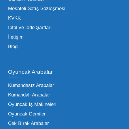
de işletmenizin karlılığını doğrudan etkiler. Bu
Mesafeli Satış Sözleşmesi
noktada Mega Oyuncak, güvenilir bir iş ortağı
KVKK
olarak yanınızda yer alır.
İptal ve İade Şartları
İletişim
Toptan Oyuncak Çeşitleri Nelerdir?
Blog
Çocukların hayal dünyası sınır tanımadığı gibi,
piyasadaki toptan oyuncak çeşitleri de bir o
kadar zengindir. Bir mağazanın veya eğitim
Oyuncak Arabalar
kurumunun başarısı, sunduğu ürünlerin
Kumandasız Arabalar
çeşitliliği ile doğru orantılıdır. İşte Mega
Kumandalı Arabalar
Oyuncak bünyesinde öne çıkan ve en çok
tercih edilen kategorilerimiz:
Oyuncak İş Makineleri
Oyuncak Gemiler
Peluş Oyuncaklar:
Her yaş grubunun
Çek Bırak Arabalar
vazgeçilmezi olan yumuşak dokulu sevilen