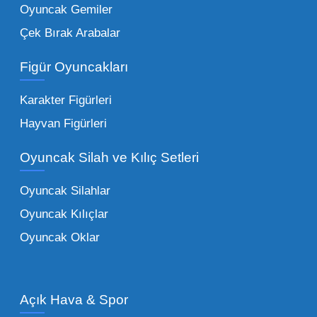
Oyuncak Gemiler
Peluş Oyuncaklar:
Her yaş grubunun
Çek Bırak Arabalar
vazgeçilmezi olan yumuşak dokulu sevilen
ürünler.
Toptan peluş oyuncak
Figür Oyuncakları
seçeneklerimizi keşfederek koleksiyonunuza
en sevilen karakterleri ekleyebilirsiniz.
Karakter Figürleri
Eğitici Setler:
Çocukların zihinsel ve motor
Hayvan Figürleri
becerilerini geliştiren, özellikle anaokulları
Oyuncak Silah ve Kılıç Setleri
tarafından tercih edilen
toptan eğitici
oyuncaklar
ile fark yaratın. Bu setler,
Oyuncak Silahlar
ebeveynlerin son yıllarda en çok satın aldığı
Oyuncak Kılıçlar
ürün grupları arasında yer almaktadır.
Oyuncak Oklar
Oyuncak Araçlar:
Erkek çocukların favorisi
olan en popüler
toptan oyuncak araba
modelleri, setler ve kumandalı araçlar geniş
Açık Hava & Spor
stok imkanımızla sunulmaktadır.