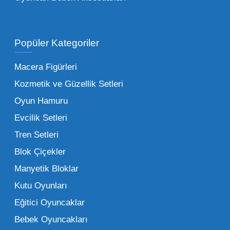
Toptan Oyuncak Satışı Avantajları
Popüler Kategoriler
İşletmeler için toptan oyuncak satış ve alımı
yapmanın sağladığı en büyük avantaj,
Macera Figürleri
şüphesiz ki birim maliyetin düşmesidir.
Kozmetik ve Güzellik Setleri
Oyuncak toptan kanalına geçildiğinde,
Oyun Hamuru
perakende satış fiyatı ile alış fiyatı arasındaki
makas açılır ve bu da ciddi kâr marjları elde
Evcilik Setleri
edilmesini sağlar. Toplu alımlarda uygulanan
Tren Setleri
özel iskontolar, özellikle kampanya
Blok Çiçekler
dönemlerinde işletmenizin finansal olarak
Manyetik Bloklar
rahatlamasına yardımcı olur.
Kutu Oyunları
Bir diğer avantaj ise stok sürekliliğidir.
Eğitici Oyuncaklar
Müşterileriniz bir ürünü sorduğunda "yok"
Bebek Oyuncakları
demek, marka sadakatini zedeler. Profesyonel