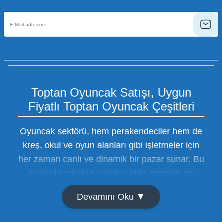
Toptan Oyuncak Satışı, Uygun
Fiyatlı Toptan Oyuncak Çeşitleri
Oyuncak sektörü, hem perakendeciler hem de
kreş, okul ve oyun alanları gibi işletmeler için
her zaman canlı ve dinamik bir pazar sunar. Bu
pazarda rekabet avantajı elde etmenin en
temel yolu ise doğru tedarikçiyi bulmaktan
Devamını Oku ▼
geçer. Toptan oyuncak satışı süreçlerinde
maliyetleri minimize etmek ve ürün çeşitliliğini