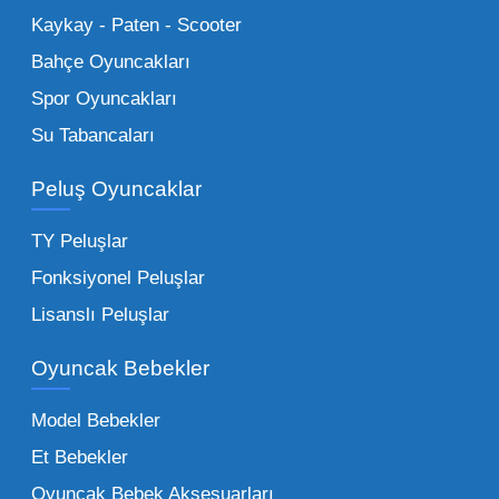
Küçük Oyuncaklar:
Hızlı sirkülasyon
Kaykay - Paten - Scooter
sağlayan toptan küçük oyuncaklar, bakkallar,
Bahçe Oyuncakları
kırtasiyeler ve marketler için can kurtarıcıdır.
Spor Oyuncakları
Bu kategorideki küçük oyuncaklar toptan
Su Tabancaları
alımlarda çok düşük maliyetlerle yüksek
adetli stok yapmanıza olanak tanır. Özellikle
Peluş Oyuncaklar
sürpriz paketler ve figürler, çocukların
harçlıklarıyla kolayca alabildiği ürünlerdir.
TY Peluşlar
Çocuk Oyuncakları Toptan Seçenekleri:
Fonksiyonel Peluşlar
Bebeklik döneminden ergenliğe kadar geniş
Lisanslı Peluşlar
bir yelpazeyi kapsayan çocuk oyuncakları
Oyuncak Bebekler
toptan tedariği yaparken, piyasadaki en son
trendleri takip etmekteyiz. Lisanslı
Model Bebekler
figürlerden geleneksel oyun setlerine kadar
Et Bebekler
her şeyi portföyümüzde bulabilirsiniz.
Oyuncak Bebek Aksesuarları