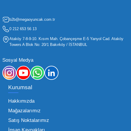
artırmak, bir işletmenin sürdürülebilir büyümesi
için kritik öneme sahiptir. Oyuncak dünyası
b2b@megaoyuncak.com.tr
hızla değişen trendlere sahip olduğu için,
işletmelerin stoklarını güncel tutması ve her
0 212 653 56 13
yaş grubuna hitap eden ürünleri bünyesinde
Ataköy 7-8-9-10. Kısım Mah. Çobançeşme E-5 Yanyol Cad. Ataköy
barındırması gerekir.
Towers A Blok No: 20/1 Bakırköy / İSTANBUL
Mega Oyuncak olarak sunduğumuz geniş ürün
Sosyal Medya
yelpazesiyle, işletmenizin ihtiyacı olan tüm
kategorilerde profesyonel çözümler üretiyoruz.
Toptan oyuncak fiyatları konusunda
Kurumsal
sunduğumuz esnek çözümlerle, her ölçekteki
bayinin rekabet gücünü artırmayı hedefliyoruz.
Hakkımızda
İster küçük bir kırtasiye işletmecisi olun ister
Mağazalarımız
büyük bir oyun alanı sahibi, ucuz toptan
Satış Noktalarımız
oyuncak arayışınızda kaliteyi uygun maliyetle
İnsan Kaynakları