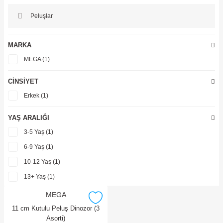
ler
Peluşlar
MARKA
MEGA (1)
CINSIYET
Erkek (1)
YAŞ ARALIĞI
3-5 Yaş (1)
6-9 Yaş (1)
10-12 Yaş (1)
13+ Yaş (1)
MEGA
11 cm Kutulu Peluş Dinozor (3
Asorti)