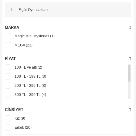
ler
Figür Oyuncakları
MARKA
Magic Mini Mysteries (1)
MEGA (23)
FIYAT
100 TL ve altı (2)
100 TL - 199 TL (3)
200 TL - 299 TL (8)
300 TL - 399 TL (4)
400 TL - 499 TL (2)
CINSIYET
500 TL - 599 TL (4)
Kız (9)
600 TL - 699 TL (2)
Erkek (20)
800 TL - 899 TL (1)