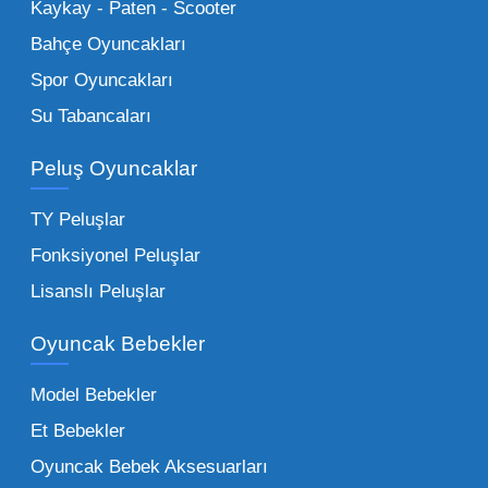
Küçük Oyuncaklar:
Hızlı sirkülasyon
Kaykay - Paten - Scooter
sağlayan toptan küçük oyuncaklar, bakkallar,
Bahçe Oyuncakları
kırtasiyeler ve marketler için can kurtarıcıdır.
Spor Oyuncakları
Bu kategorideki küçük oyuncaklar toptan
Su Tabancaları
alımlarda çok düşük maliyetlerle yüksek
adetli stok yapmanıza olanak tanır. Özellikle
Peluş Oyuncaklar
sürpriz paketler ve figürler, çocukların
harçlıklarıyla kolayca alabildiği ürünlerdir.
TY Peluşlar
Çocuk Oyuncakları Toptan Seçenekleri:
Fonksiyonel Peluşlar
Bebeklik döneminden ergenliğe kadar geniş
Lisanslı Peluşlar
bir yelpazeyi kapsayan çocuk oyuncakları
Oyuncak Bebekler
toptan tedariği yaparken, piyasadaki en son
trendleri takip etmekteyiz. Lisanslı
Model Bebekler
figürlerden geleneksel oyun setlerine kadar
Et Bebekler
her şeyi portföyümüzde bulabilirsiniz.
Oyuncak Bebek Aksesuarları