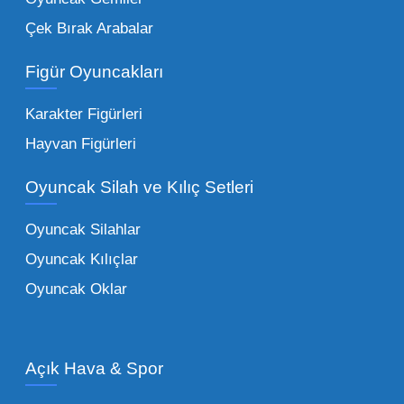
Peluş Oyuncaklar:
Her yaş grubunun
Çek Bırak Arabalar
vazgeçilmezi olan yumuşak dokulu sevilen
ürünler.
Toptan peluş oyuncak
Figür Oyuncakları
seçeneklerimizi keşfederek koleksiyonunuza
en sevilen karakterleri ekleyebilirsiniz.
Karakter Figürleri
Eğitici Setler:
Çocukların zihinsel ve motor
Hayvan Figürleri
becerilerini geliştiren, özellikle anaokulları
Oyuncak Silah ve Kılıç Setleri
tarafından tercih edilen
toptan eğitici
oyuncaklar
ile fark yaratın. Bu setler,
Oyuncak Silahlar
ebeveynlerin son yıllarda en çok satın aldığı
Oyuncak Kılıçlar
ürün grupları arasında yer almaktadır.
Oyuncak Oklar
Oyuncak Araçlar:
Erkek çocukların favorisi
olan en popüler
toptan oyuncak araba
modelleri, setler ve kumandalı araçlar geniş
Açık Hava & Spor
stok imkanımızla sunulmaktadır.