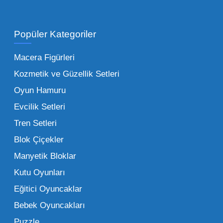
Toptan Oyuncak Satışı Avantajları
Popüler Kategoriler
İşletmeler için toptan oyuncak satış ve alımı
yapmanın sağladığı en büyük avantaj,
Macera Figürleri
şüphesiz ki birim maliyetin düşmesidir.
Kozmetik ve Güzellik Setleri
Oyuncak toptan kanalına geçildiğinde,
Oyun Hamuru
perakende satış fiyatı ile alış fiyatı arasındaki
makas açılır ve bu da ciddi kâr marjları elde
Evcilik Setleri
edilmesini sağlar. Toplu alımlarda uygulanan
Tren Setleri
özel iskontolar, özellikle kampanya
Blok Çiçekler
dönemlerinde işletmenizin finansal olarak
Manyetik Bloklar
rahatlamasına yardımcı olur.
Kutu Oyunları
Bir diğer avantaj ise stok sürekliliğidir.
Eğitici Oyuncaklar
Müşterileriniz bir ürünü sorduğunda "yok"
Bebek Oyuncakları
demek, marka sadakatini zedeler. Profesyonel
Puzzle