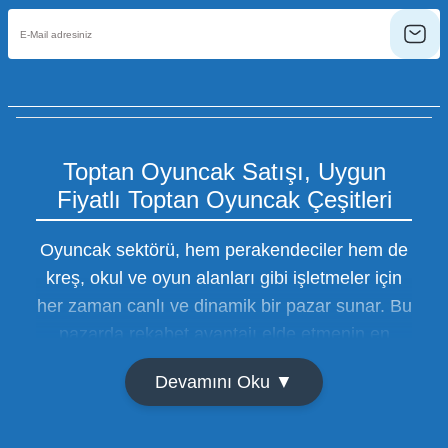
Toptan Oyuncak Satışı, Uygun
Fiyatlı Toptan Oyuncak Çeşitleri
Oyuncak sektörü, hem perakendeciler hem de
kreş, okul ve oyun alanları gibi işletmeler için
her zaman canlı ve dinamik bir pazar sunar. Bu
pazarda rekabet avantajı elde etmenin en
temel yolu ise doğru tedarikçiyi bulmaktan
Devamını Oku ▼
geçer. Toptan oyuncak satışı süreçlerinde
maliyetleri minimize etmek ve ürün çeşitliliğini
artırmak, bir işletmenin sürdürülebilir büyümesi