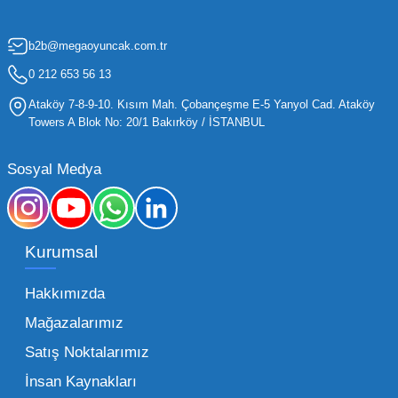
için kritik öneme sahiptir. Oyuncak dünyası
b2b@megaoyuncak.com.tr
hızla değişen trendlere sahip olduğu için,
işletmelerin stoklarını güncel tutması ve her
0 212 653 56 13
yaş grubuna hitap eden ürünleri bünyesinde
Ataköy 7-8-9-10. Kısım Mah. Çobançeşme E-5 Yanyol Cad. Ataköy
barındırması gerekir.
Towers A Blok No: 20/1 Bakırköy / İSTANBUL
Mega Oyuncak olarak sunduğumuz geniş ürün
Sosyal Medya
yelpazesiyle, işletmenizin ihtiyacı olan tüm
kategorilerde profesyonel çözümler üretiyoruz.
Toptan oyuncak fiyatları konusunda
Kurumsal
sunduğumuz esnek çözümlerle, her ölçekteki
bayinin rekabet gücünü artırmayı hedefliyoruz.
Hakkımızda
İster küçük bir kırtasiye işletmecisi olun ister
Mağazalarımız
büyük bir oyun alanı sahibi, ucuz toptan
Satış Noktalarımız
oyuncak arayışınızda kaliteyi uygun maliyetle
İnsan Kaynakları
buluşturmak bizim önceliğimizdir. Toptan