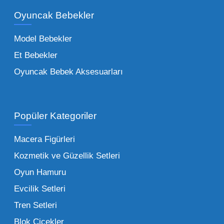
bir yelpazeyi kapsayan çocuk oyuncakları
Oyuncak Bebekler
toptan tedariği yaparken, piyasadaki en son
trendleri takip etmekteyiz. Lisanslı
Model Bebekler
figürlerden geleneksel oyun setlerine kadar
Et Bebekler
her şeyi portföyümüzde bulabilirsiniz.
Oyuncak Bebek Aksesuarları
Toptan Oyuncak Satışı Avantajları
Popüler Kategoriler
İşletmeler için toptan oyuncak satış ve alımı
yapmanın sağladığı en büyük avantaj,
Macera Figürleri
şüphesiz ki birim maliyetin düşmesidir.
Kozmetik ve Güzellik Setleri
Oyuncak toptan kanalına geçildiğinde,
Oyun Hamuru
perakende satış fiyatı ile alış fiyatı arasındaki
makas açılır ve bu da ciddi kâr marjları elde
Evcilik Setleri
edilmesini sağlar. Toplu alımlarda uygulanan
Tren Setleri
özel iskontolar, özellikle kampanya
Blok Çiçekler