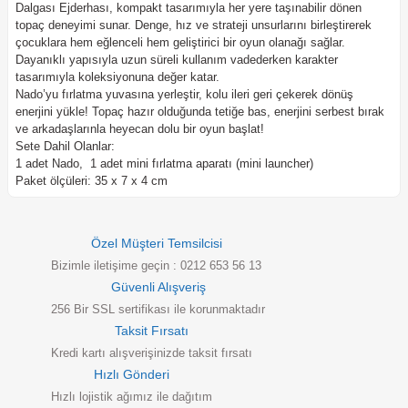
Dalgası Ejderhası, kompakt tasarımıyla her yere taşınabilir dönen
topaç deneyimi sunar. Denge, hız ve strateji unsurlarını birleştirerek
çocuklara hem eğlenceli hem geliştirici bir oyun olanağı sağlar.
Dayanıklı yapısıyla uzun süreli kullanım vadederken karakter
tasarımıyla koleksiyonuna değer katar.
Nado’yu fırlatma yuvasına yerleştir, kolu ileri geri çekerek dönüş
enerjini yükle! Topaç hazır olduğunda tetiğe bas, enerjini serbest bırak
ve arkadaşlarınla heyecan dolu bir oyun başlat!
Sete Dahil Olanlar:
1 adet Nado, 1 adet mini fırlatma aparatı (mini launcher)
Paket ölçüleri: 35 x 7 x 4 cm
Özel Müşteri Temsilcisi
Bizimle iletişime geçin : 0212 653 56 13
Güvenli Alışveriş
256 Bir SSL sertifikası ile korunmaktadır
Taksit Fırsatı
Kredi kartı alışverişinizde taksit fırsatı
Hızlı Gönderi
Hızlı lojistik ağımız ile dağıtım