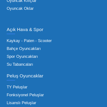
Oyuncak Kılıçlar
ürün grupları arasında yer almaktadır.
Oyuncak Oklar
Oyuncak Araçlar:
Erkek çocukların favorisi
olan en popüler
toptan oyuncak araba
modelleri, setler ve kumandalı araçlar geniş
Açık Hava & Spor
stok imkanımızla sunulmaktadır.
Küçük Oyuncaklar:
Hızlı sirkülasyon
Kaykay - Paten - Scooter
sağlayan toptan küçük oyuncaklar, bakkallar,
Bahçe Oyuncakları
kırtasiyeler ve marketler için can kurtarıcıdır.
Spor Oyuncakları
Bu kategorideki küçük oyuncaklar toptan
Su Tabancaları
alımlarda çok düşük maliyetlerle yüksek
adetli stok yapmanıza olanak tanır. Özellikle
Peluş Oyuncaklar
sürpriz paketler ve figürler, çocukların
harçlıklarıyla kolayca alabildiği ürünlerdir.
TY Peluşlar
Çocuk Oyuncakları Toptan Seçenekleri:
Fonksiyonel Peluşlar
Bebeklik döneminden ergenliğe kadar geniş
Lisanslı Peluşlar