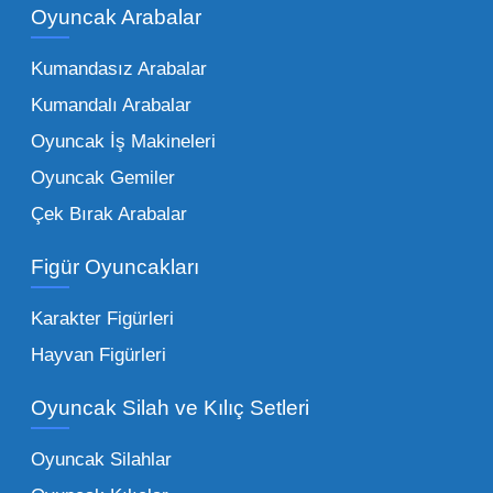
kadar zengindir. Bir mağazanın veya eğitim
Oyuncak Arabalar
kurumunun başarısı, sunduğu ürünlerin
Kumandasız Arabalar
çeşitliliği ile doğru orantılıdır. İşte Mega
Kumandalı Arabalar
Oyuncak bünyesinde öne çıkan ve en çok
tercih edilen kategorilerimiz:
Oyuncak İş Makineleri
Oyuncak Gemiler
Peluş Oyuncaklar:
Her yaş grubunun
Çek Bırak Arabalar
vazgeçilmezi olan yumuşak dokulu sevilen
ürünler.
Toptan peluş oyuncak
Figür Oyuncakları
seçeneklerimizi keşfederek koleksiyonunuza
en sevilen karakterleri ekleyebilirsiniz.
Karakter Figürleri
Eğitici Setler:
Çocukların zihinsel ve motor
Hayvan Figürleri
becerilerini geliştiren, özellikle anaokulları
Oyuncak Silah ve Kılıç Setleri
tarafından tercih edilen
toptan eğitici
oyuncaklar
ile fark yaratın. Bu setler,
Oyuncak Silahlar
ebeveynlerin son yıllarda en çok satın aldığı