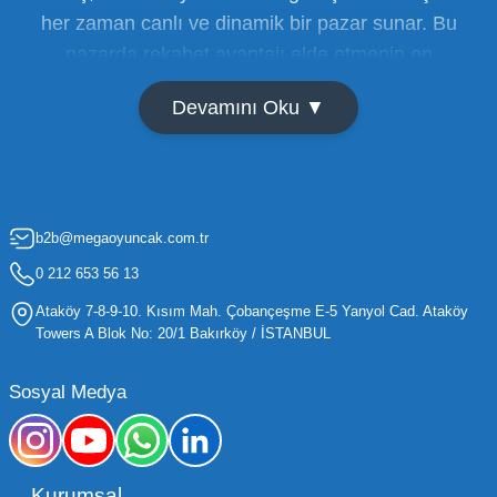
her zaman canlı ve dinamik bir pazar sunar. Bu
pazarda rekabet avantajı elde etmenin en
temel yolu ise doğru tedarikçiyi bulmaktan
Devamını Oku ▼
geçer. Toptan oyuncak satışı süreçlerinde
maliyetleri minimize etmek ve ürün çeşitliliğini
artırmak, bir işletmenin sürdürülebilir büyümesi
için kritik öneme sahiptir. Oyuncak dünyası
b2b@megaoyuncak.com.tr
hızla değişen trendlere sahip olduğu için,
işletmelerin stoklarını güncel tutması ve her
0 212 653 56 13
yaş grubuna hitap eden ürünleri bünyesinde
Ataköy 7-8-9-10. Kısım Mah. Çobançeşme E-5 Yanyol Cad. Ataköy
barındırması gerekir.
Towers A Blok No: 20/1 Bakırköy / İSTANBUL
Mega Oyuncak olarak sunduğumuz geniş ürün
Sosyal Medya
yelpazesiyle, işletmenizin ihtiyacı olan tüm
kategorilerde profesyonel çözümler üretiyoruz.
Toptan oyuncak fiyatları konusunda
Kurumsal