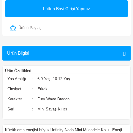
ler
Lütfen Bayi Girişi Yapınız
Ürünü Paylaş
Ürün Bilgisi
Ürün Özellikleri
Yaş Aralığı
:
6-9 Yaş, 10-12 Yaş
Cinsiyet
:
Erkek
Karakter
:
Fury Wave Dragon
Seri
:
Mini Savaş Kılıcı
Küçük ama enerjisi büyük! Infinity Nado Mini Mücadele Kolu - Enerji