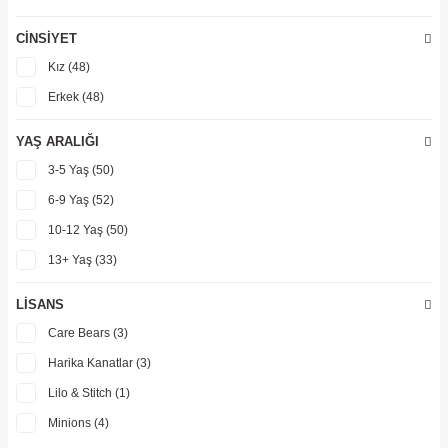
Upset Duck (8)
400 TL - 499 TL (3)
Zomlings (2)
CINSIYET
500 TL - 599 TL (3)
Kız (48)
700 TL - 799 TL (1)
Erkek (48)
800 TL - 899 TL (7)
900 TL - 999 TL (12)
YAŞ ARALIĞI
999 TL ve üzeri (6)
3-5 Yaş (50)
6-9 Yaş (52)
10-12 Yaş (50)
13+ Yaş (33)
LISANS
Care Bears (3)
Harika Kanatlar (3)
Lilo & Stitch (1)
Minions (4)