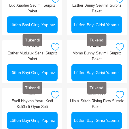
Luo Xiaohei Sevimli Sürpriz
Esther Bunny Sevimli Sürpriz
Paket
Paket
Lütfen Bayi Girişi Yapınız
Lütfen Bayi Girişi Yapınız
Tükendi
Tükendi
Funism
Funism
Esther Mutluluk Serisi Sürpriz
Momo Bunny Sevimli Sürpriz
Paket
Paket
Lütfen Bayi Girişi Yapınız
Lütfen Bayi Girişi Yapınız
Tükendi
Tükendi
MEGA
Eolo Toys
Evcil Hayvan Yavru Kedi
Lilo & Stitch Rising Flow Sürpriz
Kulübeli Oyun Seti
Paket
Lütfen Bayi Girişi Yapınız
Lütfen Bayi Girişi Yapınız