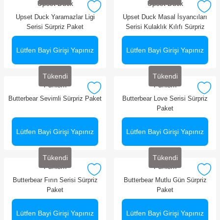
Upset Duck
Upset Duck
Upset Duck Yaramazlar Ligi
Upset Duck Masal İsyancıları
Serisi Sürpriz Paket
Serisi Kulaklık Kılıfı Sürpriz
Paket Anahtarlık
Lütfen Bayi Girişi Yapınız
Lütfen Bayi Girişi Yapınız
Tükendi
Tükendi
Funism
Funism
Butterbear Sevimli Sürpriz Paket
Butterbear Love Serisi Sürpriz
Paket
Lütfen Bayi Girişi Yapınız
Lütfen Bayi Girişi Yapınız
Tükendi
Tükendi
Funism
Funism
Butterbear Fırın Serisi Sürpriz
Butterbear Mutlu Gün Sürpriz
Paket
Paket
Lütfen Bayi Girişi Yapınız
Lütfen Bayi Girişi Yapınız