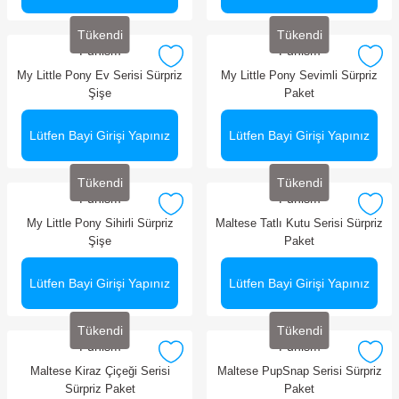
Tükendi
Tükendi
Funism
Funism
My Little Pony Ev Serisi Sürpriz
My Little Pony Sevimli Sürpriz
Şişe
Paket
Lütfen Bayi Girişi Yapınız
Lütfen Bayi Girişi Yapınız
Tükendi
Tükendi
Funism
Funism
My Little Pony Sihirli Sürpriz
Maltese Tatlı Kutu Serisi Sürpriz
Şişe
Paket
Lütfen Bayi Girişi Yapınız
Lütfen Bayi Girişi Yapınız
Tükendi
Tükendi
Funism
Funism
Maltese Kiraz Çiçeği Serisi
Maltese PupSnap Serisi Sürpriz
Sürpriz Paket
Paket