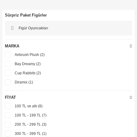
ler
Sürpriz Paket Figürler
Figür Oyuncakları
MARKA
Airbrush Plush (2)
Bay Dreamy (2)
Cup Rabbits (2)
Diramix (1)
Eolo Toys (1)
FIYAT
Funism (18)
100 TL ve altı (8)
Harika Kanatlar (3)
100 TL - 199 TL (7)
MEGA (9)
200 TL - 299 TL (3)
Minions (4)
300 TL - 399 TL (1)