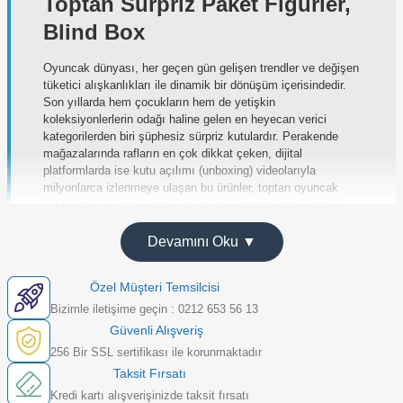
Toptan Sürpriz Paket Figürler,
Blind Box
Oyuncak dünyası, her geçen gün gelişen trendler ve değişen
tüketici alışkanlıkları ile dinamik bir dönüşüm içerisindedir.
Son yıllarda hem çocukların hem de yetişkin
koleksiyonlerlerin odağı haline gelen en heyecan verici
kategorilerden biri şüphesiz sürpriz kutulardır. Perakende
mağazalarında rafların en çok dikkat çeken, dijital
platformlarda ise kutu açılımı (unboxing) videolarıyla
milyonlarca izlenmeye ulaşan bu ürünler,
toptan oyuncak
sektörünün de en dinamik ve en çok kazandıran kalemleri
arasında yer almaktadır. Mega Oyuncak olarak, işletmenizin
satış hacmini artıracak, sadık bir müşteri kitlesi yaratacak ve
Devamını Oku ▼
raflarınıza yüksek katma değer sağlayacak en popüler toptan
blind box ürünlerini en avantajlı koşullarla sizlere sunuyoruz.
Özel Müşteri Temsilcisi
Küresel pazar ölçeğinde milyar dolarlık bir büyüklüğe ulaşan
Bizimle iletişime geçin : 0212 653 56 13
bu trend, sadece geçici bir heves olmanın ötesinde,
Güvenli Alışveriş
koleksiyon kültürünün kalıcı bir parçası haline gelmiştir.
Mağazalarında yenilikçi, yüksek sirkülasyona sahip ve kâr
256 Bir SSL sertifikası ile korunmaktadır
marjı yüksek ürün gruplarına yer vermek isteyen
Taksit Fırsatı
perakendeciler için sürpriz paketler benzersiz bir fırsattır.
Kredi kartı alışverişinizde taksit fırsatı
Müşterinin satın alma esnasında yaşadığı o tatlı heyecan ve