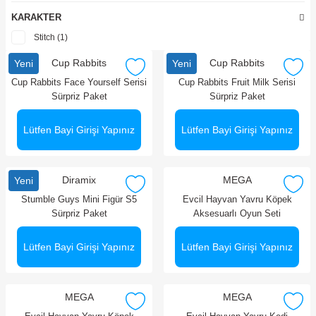
My Little Pony (3)
KARAKTER
Stumble Guys (1)
Stitch (1)
Cup Rabbits
Cup Rabbits
Yeni
Yeni
Cup Rabbits Face Yourself Serisi
Cup Rabbits Fruit Milk Serisi
Sürpriz Paket
Sürpriz Paket
Lütfen Bayi Girişi Yapınız
Lütfen Bayi Girişi Yapınız
Diramix
MEGA
Yeni
Stumble Guys Mini Figür S5
Evcil Hayvan Yavru Köpek
Sürpriz Paket
Aksesuarlı Oyun Seti
Lütfen Bayi Girişi Yapınız
Lütfen Bayi Girişi Yapınız
MEGA
MEGA