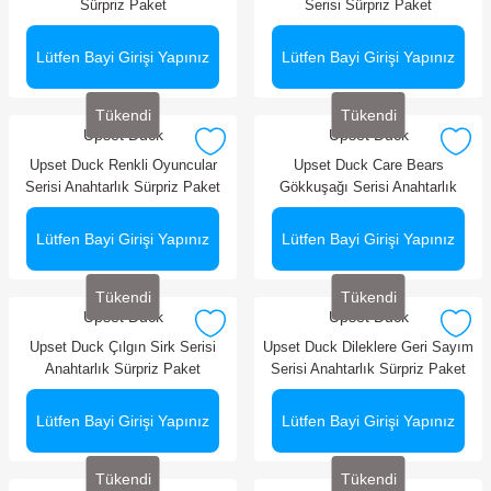
Sürpriz Paket
Serisi Sürpriz Paket
Lütfen Bayi Girişi Yapınız
Lütfen Bayi Girişi Yapınız
Tükendi
Tükendi
Upset Duck
Upset Duck
Upset Duck Renkli Oyuncular
Upset Duck Care Bears
Serisi Anahtarlık Sürpriz Paket
Gökkuşağı Serisi Anahtarlık
Sürpriz Paket
Lütfen Bayi Girişi Yapınız
Lütfen Bayi Girişi Yapınız
Tükendi
Tükendi
Upset Duck
Upset Duck
Upset Duck Çılgın Sirk Serisi
Upset Duck Dileklere Geri Sayım
Anahtarlık Sürpriz Paket
Serisi Anahtarlık Sürpriz Paket
Lütfen Bayi Girişi Yapınız
Lütfen Bayi Girişi Yapınız
Tükendi
Tükendi