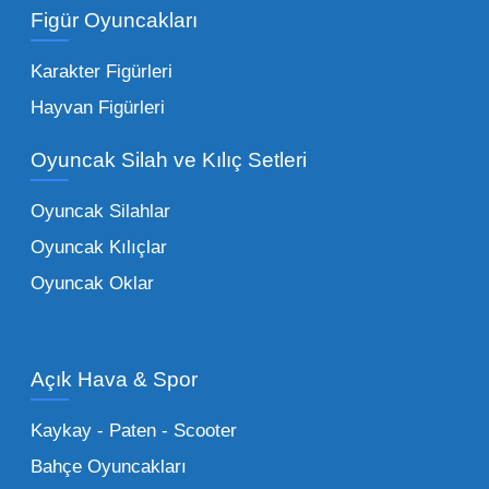
ürünler.
Toptan peluş oyuncak
Figür Oyuncakları
seçeneklerimizi keşfederek koleksiyonunuza
en sevilen karakterleri ekleyebilirsiniz.
Karakter Figürleri
Eğitici Setler:
Çocukların zihinsel ve motor
Hayvan Figürleri
becerilerini geliştiren, özellikle anaokulları
Oyuncak Silah ve Kılıç Setleri
tarafından tercih edilen
toptan eğitici
oyuncaklar
ile fark yaratın. Bu setler,
Oyuncak Silahlar
ebeveynlerin son yıllarda en çok satın aldığı
Oyuncak Kılıçlar
ürün grupları arasında yer almaktadır.
Oyuncak Oklar
Oyuncak Araçlar:
Erkek çocukların favorisi
olan en popüler
toptan oyuncak araba
modelleri, setler ve kumandalı araçlar geniş
Açık Hava & Spor
stok imkanımızla sunulmaktadır.
Küçük Oyuncaklar:
Hızlı sirkülasyon
Kaykay - Paten - Scooter
sağlayan toptan küçük oyuncaklar, bakkallar,
Bahçe Oyuncakları
kırtasiyeler ve marketler için can kurtarıcıdır.