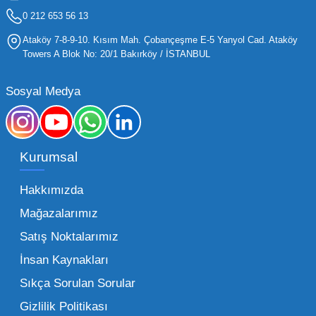
işletmelerin stoklarını güncel tutması ve her
0 212 653 56 13
yaş grubuna hitap eden ürünleri bünyesinde
Ataköy 7-8-9-10. Kısım Mah. Çobançeşme E-5 Yanyol Cad. Ataköy
barındırması gerekir.
Towers A Blok No: 20/1 Bakırköy / İSTANBUL
Mega Oyuncak olarak sunduğumuz geniş ürün
Sosyal Medya
yelpazesiyle, işletmenizin ihtiyacı olan tüm
kategorilerde profesyonel çözümler üretiyoruz.
Toptan oyuncak fiyatları konusunda
Kurumsal
sunduğumuz esnek çözümlerle, her ölçekteki
bayinin rekabet gücünü artırmayı hedefliyoruz.
Hakkımızda
İster küçük bir kırtasiye işletmecisi olun ister
Mağazalarımız
büyük bir oyun alanı sahibi, ucuz toptan
Satış Noktalarımız
oyuncak arayışınızda kaliteyi uygun maliyetle
İnsan Kaynakları
buluşturmak bizim önceliğimizdir. Toptan
oyuncak alımı yaparken sadece fiyat değil,
Sıkça Sorulan Sorular
aynı zamanda lojistik destek ve ürün sürekliliği
Gizlilik Politikası