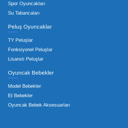
Spor Oyuncakları
Bu kategorideki küçük oyuncaklar toptan
Su Tabancaları
alımlarda çok düşük maliyetlerle yüksek
adetli stok yapmanıza olanak tanır. Özellikle
Peluş Oyuncaklar
sürpriz paketler ve figürler, çocukların
harçlıklarıyla kolayca alabildiği ürünlerdir.
TY Peluşlar
Çocuk Oyuncakları Toptan Seçenekleri:
Fonksiyonel Peluşlar
Bebeklik döneminden ergenliğe kadar geniş
Lisanslı Peluşlar
bir yelpazeyi kapsayan çocuk oyuncakları
Oyuncak Bebekler
toptan tedariği yaparken, piyasadaki en son
trendleri takip etmekteyiz. Lisanslı
Model Bebekler
figürlerden geleneksel oyun setlerine kadar
Et Bebekler
her şeyi portföyümüzde bulabilirsiniz.
Oyuncak Bebek Aksesuarları
Toptan Oyuncak Satışı Avantajları