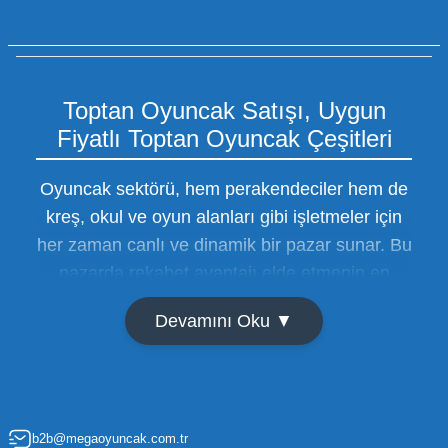
Toptan Oyuncak Satışı, Uygun
Fiyatlı Toptan Oyuncak Çeşitleri
Oyuncak sektörü, hem perakendeciler hem de
kreş, okul ve oyun alanları gibi işletmeler için
her zaman canlı ve dinamik bir pazar sunar. Bu
pazarda rekabet avantajı elde etmenin en
temel yolu ise doğru tedarikçiyi bulmaktan
Devamını Oku ▼
geçer. Toptan oyuncak satışı süreçlerinde
maliyetleri minimize etmek ve ürün çeşitliliğini
artırmak, bir işletmenin sürdürülebilir büyümesi
için kritik öneme sahiptir. Oyuncak dünyası
b2b@megaoyuncak.com.tr
hızla değişen trendlere sahip olduğu için,