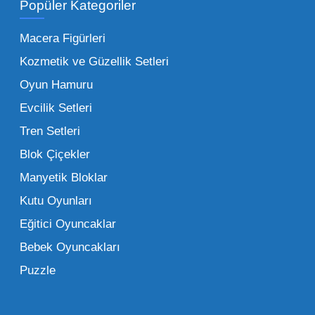
Popüler Kategoriler
İşletmeler için toptan oyuncak satış ve alımı
yapmanın sağladığı en büyük avantaj,
Macera Figürleri
şüphesiz ki birim maliyetin düşmesidir.
Kozmetik ve Güzellik Setleri
Oyuncak toptan kanalına geçildiğinde,
Oyun Hamuru
perakende satış fiyatı ile alış fiyatı arasındaki
makas açılır ve bu da ciddi kâr marjları elde
Evcilik Setleri
edilmesini sağlar. Toplu alımlarda uygulanan
Tren Setleri
özel iskontolar, özellikle kampanya
Blok Çiçekler
dönemlerinde işletmenizin finansal olarak
Manyetik Bloklar
rahatlamasına yardımcı olur.
Kutu Oyunları
Bir diğer avantaj ise stok sürekliliğidir.
Eğitici Oyuncaklar
Müşterileriniz bir ürünü sorduğunda "yok"
Bebek Oyuncakları
demek, marka sadakatini zedeler. Profesyonel
Puzzle
bir oyuncak toptan satış ortağı ile çalışmak,
raflarınızın hiçbir zaman boş kalmamasını
sağlar. Ayrıca lojistik kolaylıklar, tek bir yerden