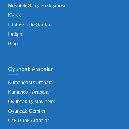
de işletmenizin karlılığını doğrudan etkiler. Bu
Mesafeli Satış Sözleşmesi
noktada Mega Oyuncak, güvenilir bir iş ortağı
KVKK
olarak yanınızda yer alır.
İptal ve İade Şartları
İletişim
Toptan Oyuncak Çeşitleri Nelerdir?
Blog
Çocukların hayal dünyası sınır tanımadığı gibi,
piyasadaki toptan oyuncak çeşitleri de bir o
kadar zengindir. Bir mağazanın veya eğitim
Oyuncak Arabalar
kurumunun başarısı, sunduğu ürünlerin
Kumandasız Arabalar
çeşitliliği ile doğru orantılıdır. İşte Mega
Kumandalı Arabalar
Oyuncak bünyesinde öne çıkan ve en çok
tercih edilen kategorilerimiz:
Oyuncak İş Makineleri
Oyuncak Gemiler
Peluş Oyuncaklar:
Her yaş grubunun
Çek Bırak Arabalar
vazgeçilmezi olan yumuşak dokulu sevilen