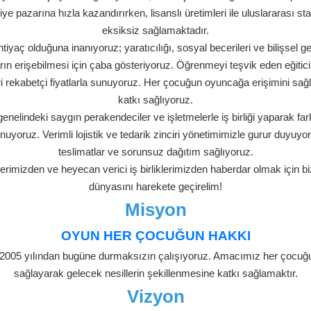
Hakkımı
alat, imalat, dağıtım ve toptan satış alanlarında uzma
liyetine 2005 yılında başlayan Mega Oyuncak, kuruluşund
markaları Türkiye pazarına hızla kazandırırken, lisanslı ür
eksiksiz sağlamakt
 temel bir ihtiyaç olduğuna inanıyoruz; yaratıcılığı, sosy
ra tüm çocukların erişebilmesi için çaba gösteriyoruz. 
, çeşitli ürünleri rekabetçi fiyatlarla sunuyoruz. Her ço
katkı sağlıyoru
sunda, ülke genelindeki saygın perakendeciler ve işletmele