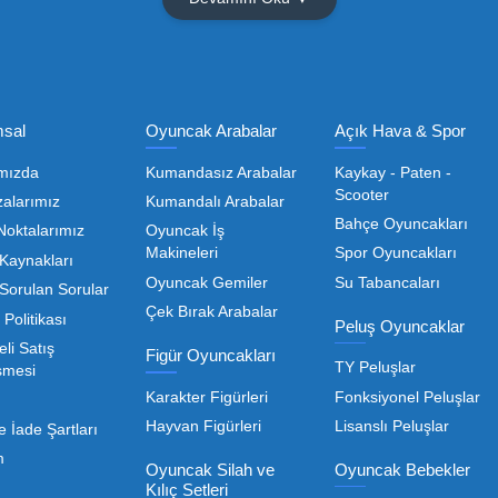
Olmak İçin Üye Ol!
Toptan Oyuncak Satışı, Uygun Fiyatl
r hem de kreş, okul ve oyun alanları gibi işletmeler için
edarikçiyi bulmaktan geçer. Toptan oyuncak satışı süreçler