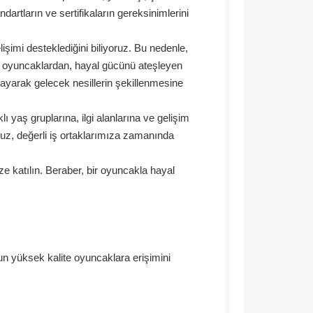
zda
nlaşmış sektörün önde gelen oyuncak firmalarından birid
an bugüne küresel pazarı titizlikle takip ederek, yeni
etimleri ile uluslararası standartların ve sertifikaların g
adır.
al becerileri ve bilişsel gelişimi desteklediğini biliyor
Öğrenmeyi teşvik eden eğitici oyuncaklardan, hayal güc
cuğun oyuncağa erişimini sağlayarak gelecek nesillerin ş
z.
rle iş birliği yaparak farklı yaş gruplarına, ilgi alanla