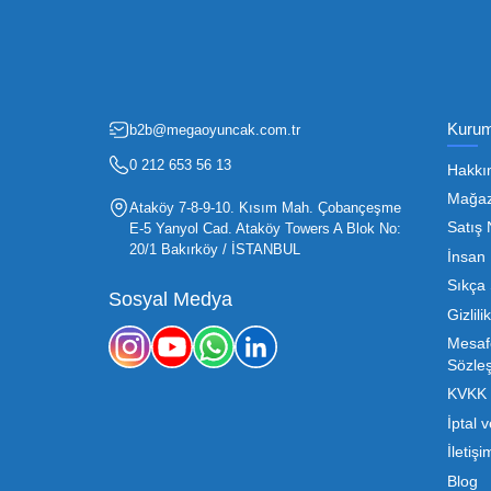
Fırsatlardan Haberdar 
Oyuncak sektörü, hem perakendecile
etmenin en temel yolu ise doğru t