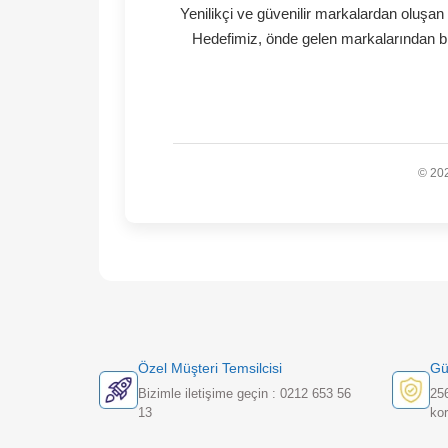
aşamalarına uygun birçok
En yeni oyuncaklardan, s
Oyun her çocuğun hakkı
Yenilikçi ve güvenilir mar
Hedefimiz, önde gelen ma