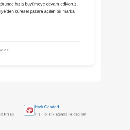
 yönetimimizle gurur duyuyoruz, değerli iş ortaklarımız
tım sağlıyoruz.
zden haberdar olmak için bize katılın. Beraber, bir oyun
çirelim!
UN HAKKI
oruz. Amacımız her çocuğun yüksek kalite oyuncaklara
mesine katkı sağlamaktır.
 yaklaşımımız ile oyuncak sektöründe hızla büyümeye d
onumuna yükselmek ve Türkiye’den küresel pazara açıl