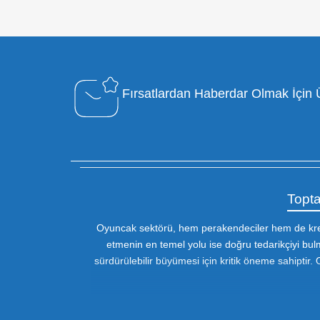
Özel Müşteri Temsilcisi
Bizimle iletişime geçin : 0212 653 56
13