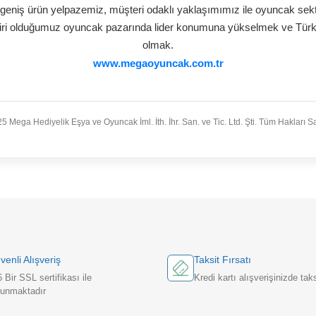
 oyuncak sunuyoruz. Verimli lojistik ve tedarik zinciri
teslimatlar ve sorunsuz dağı
ektör öngörülerimizden ve heyecan verici iş birliklerimi
dünyasını harekete ge
Misyon
OYUN HER ÇOCUĞ
 misyonu ile 2005 yılından bugüne durmaksızın çalışıy
sağlayarak gelecek nesillerin şekillen
Vizyon
kalardan oluşan geniş ürün yelpazemiz, müşteri odaklı
rkalarından biri olduğumuz oyuncak pazarında lider k
olmak.