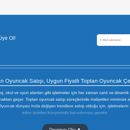
www.megaoyuncak.
© 2025 Mega Hediyelik Eşya ve Oyuncak İml. İth. İhr. San.
Güvenli Alışveriş
256 Bir SSL sertifikası ile
korunmaktadır