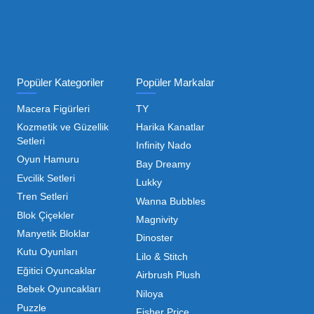
ı Toptan Oyuncak Çeşitleri
 her zaman canlı ve dinamik bir pazar sunar. Bu pazarda 
inde maliyetleri minimize etmek ve ürün çeşitliliğini artı