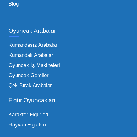
Blog
Çocukların hayal dünyası sınır tanımadığı gibi,
piyasadaki toptan oyuncak çeşitleri de bir o
kadar zengindir. Bir mağazanın veya eğitim
Oyuncak Arabalar
kurumunun başarısı, sunduğu ürünlerin
Kumandasız Arabalar
çeşitliliği ile doğru orantılıdır. İşte Mega
Kumandalı Arabalar
Oyuncak bünyesinde öne çıkan ve en çok
tercih edilen kategorilerimiz:
Oyuncak İş Makineleri
Oyuncak Gemiler
Peluş Oyuncaklar:
Her yaş grubunun
Çek Bırak Arabalar
vazgeçilmezi olan yumuşak dokulu sevilen
ürünler.
Toptan peluş oyuncak
Figür Oyuncakları
seçeneklerimizi keşfederek koleksiyonunuza
en sevilen karakterleri ekleyebilirsiniz.
Karakter Figürleri
Eğitici Setler:
Çocukların zihinsel ve motor
Hayvan Figürleri
becerilerini geliştiren, özellikle anaokulları