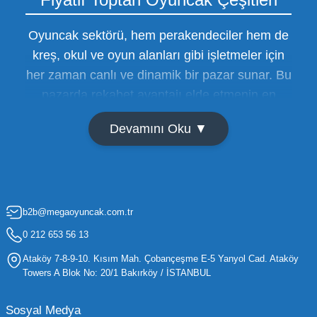
Oyuncak sektörü, hem perakendeciler hem de
kreş, okul ve oyun alanları gibi işletmeler için
her zaman canlı ve dinamik bir pazar sunar. Bu
pazarda rekabet avantajı elde etmenin en
temel yolu ise doğru tedarikçiyi bulmaktan
Devamını Oku ▼
geçer. Toptan oyuncak satışı süreçlerinde
maliyetleri minimize etmek ve ürün çeşitliliğini
artırmak, bir işletmenin sürdürülebilir büyümesi
için kritik öneme sahiptir. Oyuncak dünyası
b2b@megaoyuncak.com.tr
hızla değişen trendlere sahip olduğu için,
işletmelerin stoklarını güncel tutması ve her
0 212 653 56 13
yaş grubuna hitap eden ürünleri bünyesinde
Ataköy 7-8-9-10. Kısım Mah. Çobançeşme E-5 Yanyol Cad. Ataköy
barındırması gerekir.
Towers A Blok No: 20/1 Bakırköy / İSTANBUL
Mega Oyuncak olarak sunduğumuz geniş ürün
Sosyal Medya