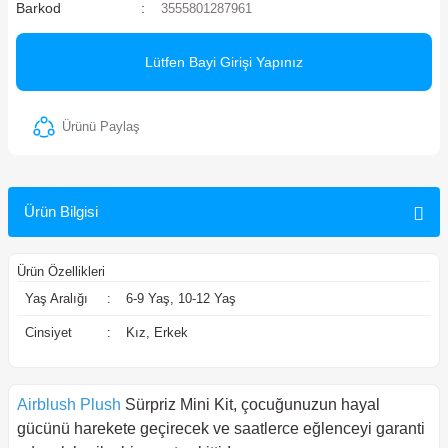
Barkod
3555801287961
ler
Lütfen Bayi Girişi Yapınız
Ürünü Paylaş
Ürün Bilgisi
Ürün Özellikleri
Yaş Aralığı
:
6-9 Yaş, 10-12 Yaş
Cinsiyet
:
Kız, Erkek
Airblush Plush
Sürpriz Mini Kit, çocuğunuzun hayal
gücünü harekete geçirecek ve saatlerce eğlenceyi garanti