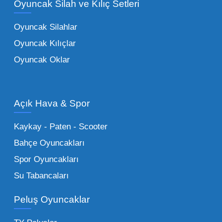
Oyuncak Silah ve Kılıç Setleri
tarafından tercih edilen
toptan eğitici
oyuncaklar
ile fark yaratın. Bu setler,
Oyuncak Silahlar
ebeveynlerin son yıllarda en çok satın aldığı
Oyuncak Kılıçlar
ürün grupları arasında yer almaktadır.
Oyuncak Oklar
Oyuncak Araçlar:
Erkek çocukların favorisi
olan en popüler
toptan oyuncak araba
modelleri, setler ve kumandalı araçlar geniş
Açık Hava & Spor
stok imkanımızla sunulmaktadır.
Küçük Oyuncaklar:
Hızlı sirkülasyon
Kaykay - Paten - Scooter
sağlayan toptan küçük oyuncaklar, bakkallar,
Bahçe Oyuncakları
kırtasiyeler ve marketler için can kurtarıcıdır.
Spor Oyuncakları
Bu kategorideki küçük oyuncaklar toptan
Su Tabancaları
alımlarda çok düşük maliyetlerle yüksek
adetli stok yapmanıza olanak tanır. Özellikle
Peluş Oyuncaklar
sürpriz paketler ve figürler, çocukların
harçlıklarıyla kolayca alabildiği ürünlerdir.