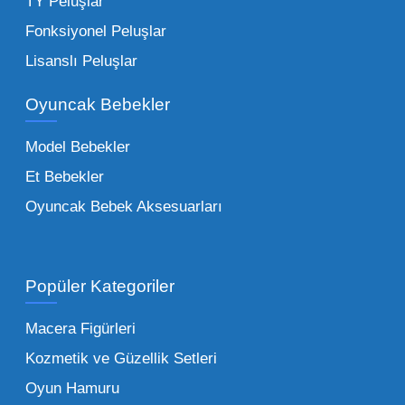
TY Peluşlar
Çocuk Oyuncakları Toptan Seçenekleri:
Fonksiyonel Peluşlar
Bebeklik döneminden ergenliğe kadar geniş
Lisanslı Peluşlar
bir yelpazeyi kapsayan çocuk oyuncakları
Oyuncak Bebekler
toptan tedariği yaparken, piyasadaki en son
trendleri takip etmekteyiz. Lisanslı
Model Bebekler
figürlerden geleneksel oyun setlerine kadar
Et Bebekler
her şeyi portföyümüzde bulabilirsiniz.
Oyuncak Bebek Aksesuarları
Toptan Oyuncak Satışı Avantajları
Popüler Kategoriler
İşletmeler için toptan oyuncak satış ve alımı
yapmanın sağladığı en büyük avantaj,
Macera Figürleri
şüphesiz ki birim maliyetin düşmesidir.
Kozmetik ve Güzellik Setleri
Oyuncak toptan kanalına geçildiğinde,
Oyun Hamuru
perakende satış fiyatı ile alış fiyatı arasındaki