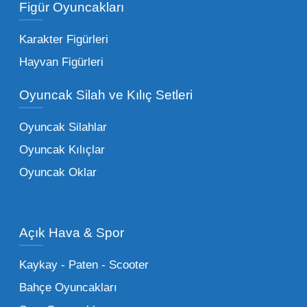
Figür Oyuncakları
seçeneklerimizi keşfederek koleksiyonunuza
en sevilen karakterleri ekleyebilirsiniz.
Karakter Figürleri
Eğitici Setler:
Çocukların zihinsel ve motor
Hayvan Figürleri
becerilerini geliştiren, özellikle anaokulları
Oyuncak Silah ve Kılıç Setleri
tarafından tercih edilen
toptan eğitici
oyuncaklar
ile fark yaratın. Bu setler,
Oyuncak Silahlar
ebeveynlerin son yıllarda en çok satın aldığı
Oyuncak Kılıçlar
ürün grupları arasında yer almaktadır.
Oyuncak Oklar
Oyuncak Araçlar:
Erkek çocukların favorisi
olan en popüler
toptan oyuncak araba
modelleri, setler ve kumandalı araçlar geniş
Açık Hava & Spor
stok imkanımızla sunulmaktadır.
Küçük Oyuncaklar:
Hızlı sirkülasyon
Kaykay - Paten - Scooter
sağlayan toptan küçük oyuncaklar, bakkallar,
Bahçe Oyuncakları
kırtasiyeler ve marketler için can kurtarıcıdır.