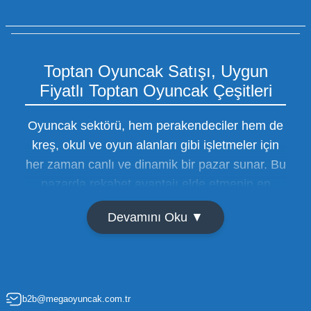
Toptan Oyuncak Satışı, Uygun
Fiyatlı Toptan Oyuncak Çeşitleri
Oyuncak sektörü, hem perakendeciler hem de
kreş, okul ve oyun alanları gibi işletmeler için
her zaman canlı ve dinamik bir pazar sunar. Bu
pazarda rekabet avantajı elde etmenin en
temel yolu ise doğru tedarikçiyi bulmaktan
Devamını Oku ▼
geçer. Toptan oyuncak satışı süreçlerinde
maliyetleri minimize etmek ve ürün çeşitliliğini
artırmak, bir işletmenin sürdürülebilir büyümesi
için kritik öneme sahiptir. Oyuncak dünyası
b2b@megaoyuncak.com.tr
hızla değişen trendlere sahip olduğu için,