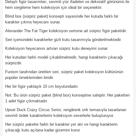
Detaylı figür tasarımları, sevimli yüz ifadeleri ve dekoratif görünümü ile
hem sergileme hem koleksiyon için ideal bir seçenektir.
Blind box (sürpriz paket) konsepti sayesinde her kutuda farklı bir
karakter çıkma heyecanı sunar.
Alexander The Fat Tiger koleksiyon serisine ait sürpriz figür paketidir.
Seri içerisindeki karakterler gizli kutu tasarımıyla gönderilmektedir.
Koleksiyon heyecanını artıran sürpriz kutu deneyimi sunar.
Her kutudan farklı model çıkabilmektedir; hangi karakterin çıkacağı
sürprizdir.
Funism tarafından üretilen seri, sürpriz paket koleksiyon kültürünün
popüler örneklerinden biridir.
Her bir figür yaklaşık 10 cm boyutundadır.
Not: Bu ürün sürpriz paket (blind box) konseptine sahiptir. Her paketten
1 adet figür çıkmaktadır.
Upset Duck Crazy Circus Serisi, rengârenk sirk temasıyla tasarlanan
sevimli ördek karakterlerini koleksiyon severlerle buluşturuyor.
Her sürpriz pakette farklı bir karakter yer alır ve hangi karakterin
çıkacağı kutu açılana kadar gizemini korur.