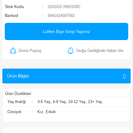
Stok Kodu
010101FJN03100C
ler
Barkod
6941424597582
Lütfen Bayi Girişi Yapınız
Ürünü Paylaş
Stoğa Geldiğinde Haber Ver
Ürün Bilgisi
Ürün Özellikleri
Yaş Aralığı
:
3-5 Yaş, 6-9 Yaş, 10-12 Yaş, 13+ Yaş
Cinsiyet
:
Kız, Erkek