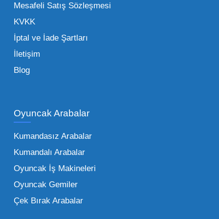
de işletmenizin karlılığını doğrudan etkiler. Bu
Mesafeli Satış Sözleşmesi
noktada Mega Oyuncak, güvenilir bir iş ortağı
KVKK
olarak yanınızda yer alır.
İptal ve İade Şartları
İletişim
Toptan Oyuncak Çeşitleri Nelerdir?
Blog
Çocukların hayal dünyası sınır tanımadığı gibi,
piyasadaki toptan oyuncak çeşitleri de bir o
kadar zengindir. Bir mağazanın veya eğitim
Oyuncak Arabalar
kurumunun başarısı, sunduğu ürünlerin
Kumandasız Arabalar
çeşitliliği ile doğru orantılıdır. İşte Mega
Kumandalı Arabalar
Oyuncak bünyesinde öne çıkan ve en çok
tercih edilen kategorilerimiz:
Oyuncak İş Makineleri
Oyuncak Gemiler
Peluş Oyuncaklar:
Her yaş grubunun
Çek Bırak Arabalar
vazgeçilmezi olan yumuşak dokulu sevilen
ürünler.
Toptan peluş oyuncak