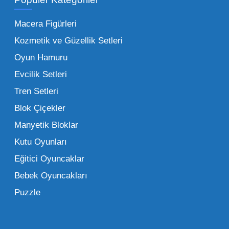
İşletmeler için toptan oyuncak satış ve alımı
yapmanın sağladığı en büyük avantaj,
Macera Figürleri
şüphesiz ki birim maliyetin düşmesidir.
Kozmetik ve Güzellik Setleri
Oyuncak toptan kanalına geçildiğinde,
Oyun Hamuru
perakende satış fiyatı ile alış fiyatı arasındaki
makas açılır ve bu da ciddi kâr marjları elde
Evcilik Setleri
edilmesini sağlar. Toplu alımlarda uygulanan
Tren Setleri
özel iskontolar, özellikle kampanya
Blok Çiçekler
dönemlerinde işletmenizin finansal olarak
Manyetik Bloklar
rahatlamasına yardımcı olur.
Kutu Oyunları
Bir diğer avantaj ise stok sürekliliğidir.
Eğitici Oyuncaklar
Müşterileriniz bir ürünü sorduğunda "yok"
Bebek Oyuncakları
demek, marka sadakatini zedeler. Profesyonel
Puzzle
bir oyuncak toptan satış ortağı ile çalışmak,
raflarınızın hiçbir zaman boş kalmamasını
sağlar. Ayrıca lojistik kolaylıklar, tek bir yerden