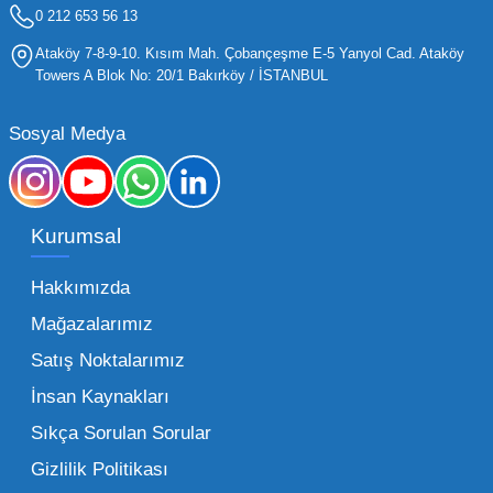
işletmelerin stoklarını güncel tutması ve her
0 212 653 56 13
yaş grubuna hitap eden ürünleri bünyesinde
Ataköy 7-8-9-10. Kısım Mah. Çobançeşme E-5 Yanyol Cad. Ataköy
barındırması gerekir.
Towers A Blok No: 20/1 Bakırköy / İSTANBUL
Mega Oyuncak olarak sunduğumuz geniş ürün
Sosyal Medya
yelpazesiyle, işletmenizin ihtiyacı olan tüm
kategorilerde profesyonel çözümler üretiyoruz.
Toptan oyuncak fiyatları konusunda
Kurumsal
sunduğumuz esnek çözümlerle, her ölçekteki
bayinin rekabet gücünü artırmayı hedefliyoruz.
Hakkımızda
İster küçük bir kırtasiye işletmecisi olun ister
Mağazalarımız
büyük bir oyun alanı sahibi, ucuz toptan
Satış Noktalarımız
oyuncak arayışınızda kaliteyi uygun maliyetle
İnsan Kaynakları
buluşturmak bizim önceliğimizdir. Toptan
oyuncak alımı yaparken sadece fiyat değil,
Sıkça Sorulan Sorular
aynı zamanda lojistik destek ve ürün sürekliliği
Gizlilik Politikası