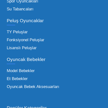
Spor Oyuncakları
Bu kategorideki küçük oyuncaklar toptan
Su Tabancaları
alımlarda çok düşük maliyetlerle yüksek
adetli stok yapmanıza olanak tanır. Özellikle
Peluş Oyuncaklar
sürpriz paketler ve figürler, çocukların
harçlıklarıyla kolayca alabildiği ürünlerdir.
TY Peluşlar
Çocuk Oyuncakları Toptan Seçenekleri:
Fonksiyonel Peluşlar
Bebeklik döneminden ergenliğe kadar geniş
Lisanslı Peluşlar
bir yelpazeyi kapsayan çocuk oyuncakları
Oyuncak Bebekler
toptan tedariği yaparken, piyasadaki en son
trendleri takip etmekteyiz. Lisanslı
Model Bebekler
figürlerden geleneksel oyun setlerine kadar
Et Bebekler
her şeyi portföyümüzde bulabilirsiniz.
Oyuncak Bebek Aksesuarları
Toptan Oyuncak Satışı Avantajları
Popüler Kategoriler