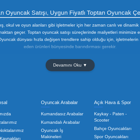
Olmak İçin Üye Ol!
Toptan Oyuncak Satışı, Uygun Fiyatl
r hem de kreş, okul ve oyun alanları gibi işletmeler için