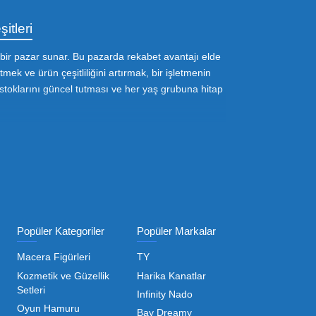
ı Toptan Oyuncak Çeşitleri
 her zaman canlı ve dinamik bir pazar sunar. Bu pazarda 