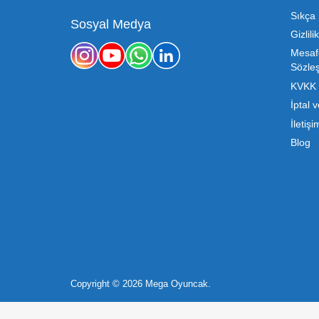
etmenin en temel yolu ise doğru t
sürdürülebilir büyümesi için kritik 
Mega Oyuncak olarak sunduğumuz
konusunda sunduğumuz esnek çözümle
sahibi, ucuz toptan oyuncak arayışı
destek ve ürün sürekli
b2b@megaoyuncak.com.tr
Çocukların hayal dünyası sınır t
0 212 653 56 13
ürünlerin 
Ataköy 7-8-9-10. Kısım Mah. Çobançeş
Peluş Oyuncaklar:
Her yaş grub
E-5 Yanyol Cad. Ataköy Towers A Blok N
20/1 Bakırköy / İSTANBUL