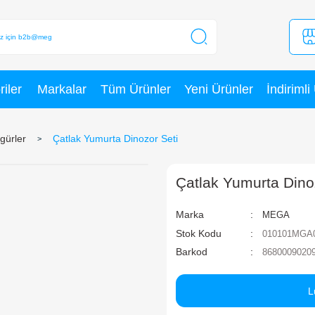
Kategoriler
Markalar
Tüm Ürünler
ürpriz Paket Figürler
Çatlak Yumurta Dinozor Seti
Ç
Ma
St
Ba