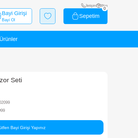
Bayi Girişi
Bayi Ol
Yeni Ürünler
İndirimli Ürünler
atlak Yumurta Dinozor Seti
rka
MEGA
ok Kodu
010101MGA02099
rkod