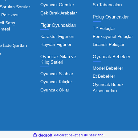
edarikçiyi bulmaktan geçer. Toptan oyuncak satışı süreçler
öneme sahiptir. Oyuncak dünyası hızla değişen trendlere sa
eden ürünleri bünyesinde barı
 geniş ürün yelpazesiyle, işletmenizin ihtiyacı olan tü
rle, her ölçekteki bayinin rekabet gücünü artırmayı hedef
Devamını Oku
nızda kaliteyi uygun maliyetle buluşturmak bizim önceliği
liği de işletmenizin karlılığını doğrudan etkiler. Bu nokta
Toptan Oyuncak Çeşitle
Kurumsal
Oyuncak Arabalar
anımadığı gibi, piyasadaki toptan oyuncak çeşitleri de b
Hakkımızda
Kumandasız Arabalar
çeşitliliği ile doğru orantılıdır. İşte Mega Oyuncak bünyes
Mağazalarımız
Kumandalı Arabalar
me
unun vazgeçilmezi olan yumuşak dokulu sevilen ürünler
Satış Noktalarımız
Oyuncak İş
o:
karakterleri ekleyebi
Makineleri
İnsan Kaynakları