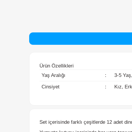
Ürün Özellikleri
Yaş Aralığı
:
3-5 Yaş, 
Cinsiyet
:
Kız, Erke
Set içerisinde farklı çeşitlerde 12 adet dino
Yumurta kutusu içerisinde her yere taşıyıp eğ