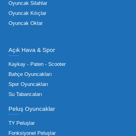
Oyuncak Silahlar
ebeveynlerin son yıllarda en çok satın aldığı
Oyuncak Kılıçlar
ürün grupları arasında yer almaktadır.
Oyuncak Oklar
Oyuncak Araçlar:
Erkek çocukların favorisi
olan en popüler
toptan oyuncak araba
modelleri, setler ve kumandalı araçlar geniş
Açık Hava & Spor
stok imkanımızla sunulmaktadır.
Küçük Oyuncaklar:
Hızlı sirkülasyon
Kaykay - Paten - Scooter
sağlayan toptan küçük oyuncaklar, bakkallar,
Bahçe Oyuncakları
kırtasiyeler ve marketler için can kurtarıcıdır.
Spor Oyuncakları
Bu kategorideki küçük oyuncaklar toptan
Su Tabancaları
alımlarda çok düşük maliyetlerle yüksek
adetli stok yapmanıza olanak tanır. Özellikle
Peluş Oyuncaklar
sürpriz paketler ve figürler, çocukların
harçlıklarıyla kolayca alabildiği ürünlerdir.
TY Peluşlar
Çocuk Oyuncakları Toptan Seçenekleri:
Fonksiyonel Peluşlar