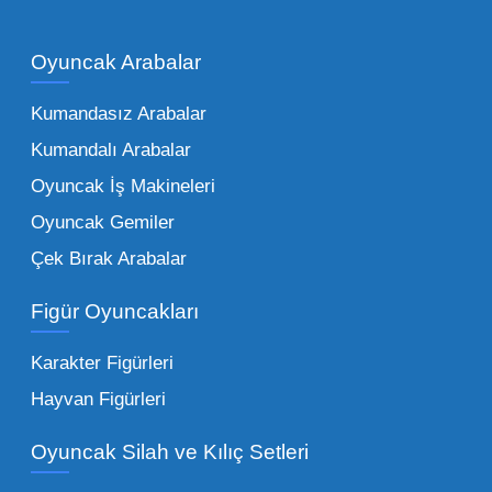
piyasadaki toptan oyuncak çeşitleri de bir o
kadar zengindir. Bir mağazanın veya eğitim
Oyuncak Arabalar
kurumunun başarısı, sunduğu ürünlerin
Kumandasız Arabalar
çeşitliliği ile doğru orantılıdır. İşte Mega
Kumandalı Arabalar
Oyuncak bünyesinde öne çıkan ve en çok
tercih edilen kategorilerimiz:
Oyuncak İş Makineleri
Oyuncak Gemiler
Peluş Oyuncaklar:
Her yaş grubunun
Çek Bırak Arabalar
vazgeçilmezi olan yumuşak dokulu sevilen
ürünler.
Toptan peluş oyuncak
Figür Oyuncakları
seçeneklerimizi keşfederek koleksiyonunuza
en sevilen karakterleri ekleyebilirsiniz.
Karakter Figürleri
Eğitici Setler:
Çocukların zihinsel ve motor
Hayvan Figürleri
becerilerini geliştiren, özellikle anaokulları
Oyuncak Silah ve Kılıç Setleri
tarafından tercih edilen
toptan eğitici
oyuncaklar
ile fark yaratın. Bu setler,