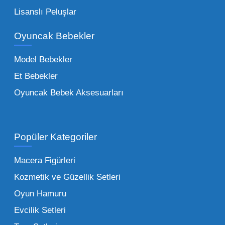
Bebeklik döneminden ergenliğe kadar geniş
Lisanslı Peluşlar
bir yelpazeyi kapsayan çocuk oyuncakları
Oyuncak Bebekler
toptan tedariği yaparken, piyasadaki en son
trendleri takip etmekteyiz. Lisanslı
Model Bebekler
figürlerden geleneksel oyun setlerine kadar
Et Bebekler
her şeyi portföyümüzde bulabilirsiniz.
Oyuncak Bebek Aksesuarları
Toptan Oyuncak Satışı Avantajları
Popüler Kategoriler
İşletmeler için toptan oyuncak satış ve alımı
yapmanın sağladığı en büyük avantaj,
Macera Figürleri
şüphesiz ki birim maliyetin düşmesidir.
Kozmetik ve Güzellik Setleri
Oyuncak toptan kanalına geçildiğinde,
Oyun Hamuru
perakende satış fiyatı ile alış fiyatı arasındaki
makas açılır ve bu da ciddi kâr marjları elde
Evcilik Setleri
edilmesini sağlar. Toplu alımlarda uygulanan