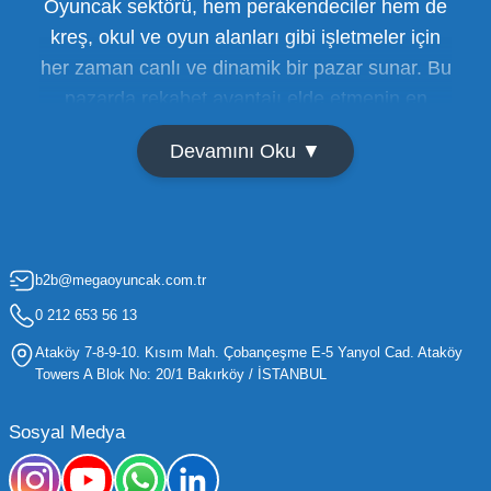
Oyuncak sektörü, hem perakendeciler hem de
kreş, okul ve oyun alanları gibi işletmeler için
her zaman canlı ve dinamik bir pazar sunar. Bu
pazarda rekabet avantajı elde etmenin en
temel yolu ise doğru tedarikçiyi bulmaktan
Devamını Oku ▼
geçer. Toptan oyuncak satışı süreçlerinde
maliyetleri minimize etmek ve ürün çeşitliliğini
artırmak, bir işletmenin sürdürülebilir büyümesi
için kritik öneme sahiptir. Oyuncak dünyası
b2b@megaoyuncak.com.tr
hızla değişen trendlere sahip olduğu için,
işletmelerin stoklarını güncel tutması ve her
0 212 653 56 13
yaş grubuna hitap eden ürünleri bünyesinde
Ataköy 7-8-9-10. Kısım Mah. Çobançeşme E-5 Yanyol Cad. Ataköy
barındırması gerekir.
Towers A Blok No: 20/1 Bakırköy / İSTANBUL
Mega Oyuncak olarak sunduğumuz geniş ürün
Sosyal Medya
yelpazesiyle, işletmenizin ihtiyacı olan tüm
kategorilerde profesyonel çözümler üretiyoruz.