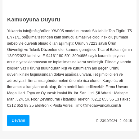
Kamuoyuna Duyuru
Yukarıda fotoğrafı görülen YW005 model numaralı Sıkılabilir Top Figürü T5
EN71/1. boğulma testinden kalır sonucu alması ve ciddi risk oluşturması
sebebiyle güvenli olmadığı anlaşılmıştır. Ürünün 7223 sayılı Ürün
Güvenliği ve Teknik Düzenlemeler kanunu gereğince Ticaret Bakanlığı’nın
13/09/2023 tarihli ve E-94161180-591-3094686 sayılı kararı ile piyasa
arzının yasaklanmasına ve toplatılmasına karar verilmiştir. Elinde yukarıda
bilgileri yazılı ürünü bulunduran kişi ve kurumların adı geçen ürünü
güvenlik riski taşımasından dolayı aşağıda ünvanı, iletişim bilgileri ve
adresi yazılı firmamıza göndermeleri önemle rica olunur. Kargo ücreti
firmamızca karşılanacak olup, ürün bedeli iade edilecektir. Firma Ünvanı :
Mega Hed. Eşya ve Oyuncak İmalat İth. İhr. San. Ltd. Şti Adresi : Maltepe
Mah. 324. Sk. No:7 Zeytinburnu / İstanbul Telefon : 0212 653 56 13 Faks :
0212 652 88 25 Elektronik Posta Adresi : info@megaoyuncak.com.tr
Devamı
23/10/2024
09:15