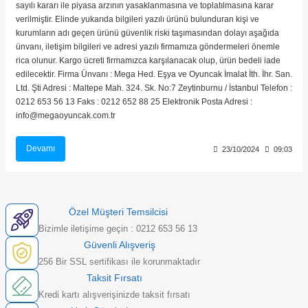
sayılı kararı ile piyasa arzının yasaklanmasına ve toplatılmasına karar
verilmiştir. Elinde yukarıda bilgileri yazılı ürünü bulunduran kişi ve
kurumların adı geçen ürünü güvenlik riski taşımasından dolayı aşağıda
ünvanı, iletişim bilgileri ve adresi yazılı firmamıza göndermeleri önemle
rica olunur. Kargo ücreti firmamızca karşılanacak olup, ürün bedeli iade
edilecektir. Firma Ünvanı : Mega Hed. Eşya ve Oyuncak İmalat İth. İhr. San.
Ltd. Şti Adresi : Maltepe Mah. 324. Sk. No:7 Zeytinburnu / İstanbul Telefon :
0212 653 56 13 Faks : 0212 652 88 25 Elektronik Posta Adresi :
info@megaoyuncak.com.tr
Devamı
23/10/2024
09:03
Özel Müşteri Temsilcisi
Bizimle iletişime geçin : 0212 653 56 13
Güvenli Alışveriş
256 Bir SSL sertifikası ile korunmaktadır
Taksit Fırsatı
Kredi kartı alışverişinizde taksit fırsatı