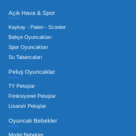
modelleri, setler ve kumandalı araçlar geniş
Açık Hava & Spor
stok imkanımızla sunulmaktadır.
Küçük Oyuncaklar:
Hızlı sirkülasyon
Kaykay - Paten - Scooter
sağlayan toptan küçük oyuncaklar, bakkallar,
Bahçe Oyuncakları
kırtasiyeler ve marketler için can kurtarıcıdır.
Spor Oyuncakları
Bu kategorideki küçük oyuncaklar toptan
Su Tabancaları
alımlarda çok düşük maliyetlerle yüksek
adetli stok yapmanıza olanak tanır. Özellikle
Peluş Oyuncaklar
sürpriz paketler ve figürler, çocukların
harçlıklarıyla kolayca alabildiği ürünlerdir.
TY Peluşlar
Çocuk Oyuncakları Toptan Seçenekleri:
Fonksiyonel Peluşlar
Bebeklik döneminden ergenliğe kadar geniş
Lisanslı Peluşlar
bir yelpazeyi kapsayan çocuk oyuncakları
Oyuncak Bebekler
toptan tedariği yaparken, piyasadaki en son
trendleri takip etmekteyiz. Lisanslı
Model Bebekler