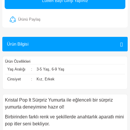
Lütfen Bayi Girişi Yapınız
ler
Ürünü Paylaş
Ürün Bilgisi
Ürün Özellikleri
Yaş Aralığı
:
3-5 Yaş, 6-9 Yaş
Cinsiyet
:
Kız, Erkek
Kristal Pop It Sürpriz Yumurta ile eğlenceli bir sürpriz
yumurta deneyimine hazır ol!
Birbirinden farklı renk ve şekillerde anahtarlık aparatlı mini
pop itler seni bekliyor.