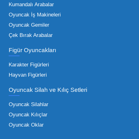
Kumandalı Arabalar
Oyuncak bünyesinde öne çıkan ve en çok
tercih edilen kategorilerimiz:
Oyuncak İş Makineleri
Oyuncak Gemiler
Peluş Oyuncaklar:
Her yaş grubunun
Çek Bırak Arabalar
vazgeçilmezi olan yumuşak dokulu sevilen
ürünler.
Toptan peluş oyuncak
Figür Oyuncakları
seçeneklerimizi keşfederek koleksiyonunuza
en sevilen karakterleri ekleyebilirsiniz.
Karakter Figürleri
Eğitici Setler:
Çocukların zihinsel ve motor
Hayvan Figürleri
becerilerini geliştiren, özellikle anaokulları
Oyuncak Silah ve Kılıç Setleri
tarafından tercih edilen
toptan eğitici
oyuncaklar
ile fark yaratın. Bu setler,
Oyuncak Silahlar
ebeveynlerin son yıllarda en çok satın aldığı
Oyuncak Kılıçlar
ürün grupları arasında yer almaktadır.
Oyuncak Oklar
Oyuncak Araçlar:
Erkek çocukların favorisi
olan en popüler
toptan oyuncak araba