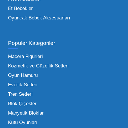
figürlerden geleneksel oyun setlerine kadar
Et Bebekler
her şeyi portföyümüzde bulabilirsiniz.
Oyuncak Bebek Aksesuarları
Toptan Oyuncak Satışı Avantajları
Popüler Kategoriler
İşletmeler için toptan oyuncak satış ve alımı
yapmanın sağladığı en büyük avantaj,
Macera Figürleri
şüphesiz ki birim maliyetin düşmesidir.
Kozmetik ve Güzellik Setleri
Oyuncak toptan kanalına geçildiğinde,
Oyun Hamuru
perakende satış fiyatı ile alış fiyatı arasındaki
makas açılır ve bu da ciddi kâr marjları elde
Evcilik Setleri
edilmesini sağlar. Toplu alımlarda uygulanan
Tren Setleri
özel iskontolar, özellikle kampanya
Blok Çiçekler
dönemlerinde işletmenizin finansal olarak
Manyetik Bloklar
rahatlamasına yardımcı olur.
Kutu Oyunları