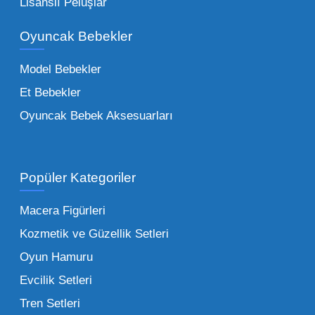
Lisanslı Peluşlar
bir yelpazeyi kapsayan çocuk oyuncakları
Oyuncak Bebekler
toptan tedariği yaparken, piyasadaki en son
trendleri takip etmekteyiz. Lisanslı
Model Bebekler
figürlerden geleneksel oyun setlerine kadar
Et Bebekler
her şeyi portföyümüzde bulabilirsiniz.
Oyuncak Bebek Aksesuarları
Toptan Oyuncak Satışı Avantajları
Popüler Kategoriler
İşletmeler için toptan oyuncak satış ve alımı
yapmanın sağladığı en büyük avantaj,
Macera Figürleri
şüphesiz ki birim maliyetin düşmesidir.
Kozmetik ve Güzellik Setleri
Oyuncak toptan kanalına geçildiğinde,
Oyun Hamuru
perakende satış fiyatı ile alış fiyatı arasındaki
makas açılır ve bu da ciddi kâr marjları elde
Evcilik Setleri
edilmesini sağlar. Toplu alımlarda uygulanan
Tren Setleri