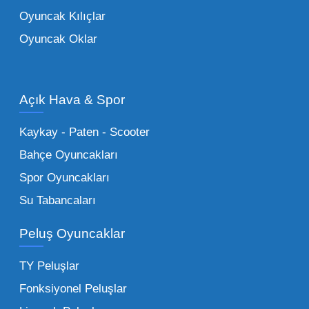
ebeveynlerin son yıllarda en çok satın aldığı
Oyuncak Kılıçlar
ürün grupları arasında yer almaktadır.
Oyuncak Oklar
Oyuncak Araçlar:
Erkek çocukların favorisi
olan en popüler
toptan oyuncak araba
modelleri, setler ve kumandalı araçlar geniş
Açık Hava & Spor
stok imkanımızla sunulmaktadır.
Küçük Oyuncaklar:
Hızlı sirkülasyon
Kaykay - Paten - Scooter
sağlayan toptan küçük oyuncaklar, bakkallar,
Bahçe Oyuncakları
kırtasiyeler ve marketler için can kurtarıcıdır.
Spor Oyuncakları
Bu kategorideki küçük oyuncaklar toptan
Su Tabancaları
alımlarda çok düşük maliyetlerle yüksek
adetli stok yapmanıza olanak tanır. Özellikle
Peluş Oyuncaklar
sürpriz paketler ve figürler, çocukların
harçlıklarıyla kolayca alabildiği ürünlerdir.
TY Peluşlar
Çocuk Oyuncakları Toptan Seçenekleri:
Fonksiyonel Peluşlar
Bebeklik döneminden ergenliğe kadar geniş