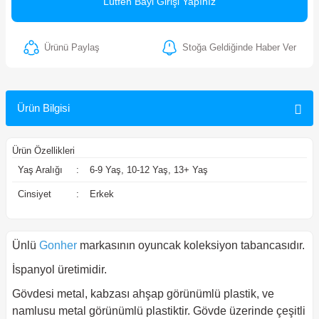
Lütfen Bayi Girişi Yapınız
ler
Ürünü Paylaş
Stoğa Geldiğinde Haber Ver
Ürün Bilgisi
Ürün Özellikleri
Yaş Aralığı
:
6-9 Yaş, 10-12 Yaş, 13+ Yaş
Cinsiyet
:
Erkek
Ünlü
Gonher
markasının oyuncak koleksiyon tabancasıdır.
İspanyol üretimidir.
Gövdesi metal, kabzası ahşap görünümlü plastik, ve
namlusu metal görünümlü plastiktir. Gövde üzerinde çeşitli