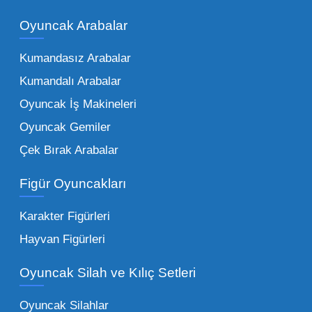
piyasadaki toptan oyuncak çeşitleri de bir o
kadar zengindir. Bir mağazanın veya eğitim
Oyuncak Arabalar
kurumunun başarısı, sunduğu ürünlerin
Kumandasız Arabalar
çeşitliliği ile doğru orantılıdır. İşte Mega
Kumandalı Arabalar
Oyuncak bünyesinde öne çıkan ve en çok
tercih edilen kategorilerimiz:
Oyuncak İş Makineleri
Oyuncak Gemiler
Peluş Oyuncaklar:
Her yaş grubunun
Çek Bırak Arabalar
vazgeçilmezi olan yumuşak dokulu sevilen
ürünler.
Toptan peluş oyuncak
Figür Oyuncakları
seçeneklerimizi keşfederek koleksiyonunuza
en sevilen karakterleri ekleyebilirsiniz.
Karakter Figürleri
Eğitici Setler:
Çocukların zihinsel ve motor
Hayvan Figürleri
becerilerini geliştiren, özellikle anaokulları
Oyuncak Silah ve Kılıç Setleri
tarafından tercih edilen
toptan eğitici
oyuncaklar
ile fark yaratın. Bu setler,
Oyuncak Silahlar