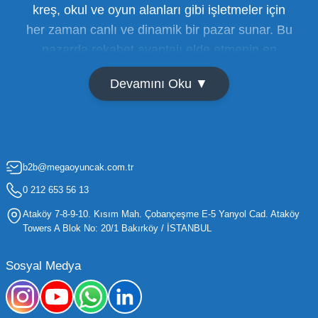
kreş, okul ve oyun alanları gibi işletmeler için
her zaman canlı ve dinamik bir pazar sunar. Bu
pazarda rekabet avantajı elde etmenin en
temel yolu ise doğru tedarikçiyi bulmaktan
Devamını Oku ▼
geçer. Toptan oyuncak satışı süreçlerinde
maliyetleri minimize etmek ve ürün çeşitliliğini
artırmak, bir işletmenin sürdürülebilir büyümesi
için kritik öneme sahiptir. Oyuncak dünyası
b2b@megaoyuncak.com.tr
hızla değişen trendlere sahip olduğu için,
işletmelerin stoklarını güncel tutması ve her
0 212 653 56 13
yaş grubuna hitap eden ürünleri bünyesinde
Ataköy 7-8-9-10. Kısım Mah. Çobançeşme E-5 Yanyol Cad. Ataköy
barındırması gerekir.
Towers A Blok No: 20/1 Bakırköy / İSTANBUL
Mega Oyuncak olarak sunduğumuz geniş ürün
Sosyal Medya
yelpazesiyle, işletmenizin ihtiyacı olan tüm
kategorilerde profesyonel çözümler üretiyoruz.