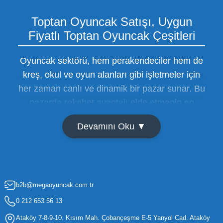
Toptan Oyuncak Satışı, Uygun
Fiyatlı Toptan Oyuncak Çeşitleri
Oyuncak sektörü, hem perakendeciler hem de
kreş, okul ve oyun alanları gibi işletmeler için
her zaman canlı ve dinamik bir pazar sunar. Bu
pazarda rekabet avantajı elde etmenin en
temel yolu ise doğru tedarikçiyi bulmaktan
Devamını Oku ▼
geçer. Toptan oyuncak satışı süreçlerinde
maliyetleri minimize etmek ve ürün çeşitliliğini
artırmak, bir işletmenin sürdürülebilir büyümesi
için kritik öneme sahiptir. Oyuncak dünyası
b2b@megaoyuncak.com.tr
hızla değişen trendlere sahip olduğu için,
işletmelerin stoklarını güncel tutması ve her
0 212 653 56 13
yaş grubuna hitap eden ürünleri bünyesinde
Ataköy 7-8-9-10. Kısım Mah. Çobançeşme E-5 Yanyol Cad. Ataköy