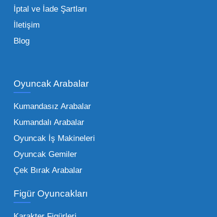
İptal ve İade Şartları
İletişim
Toptan Oyuncak Çeşitleri Nelerdir?
Blog
Çocukların hayal dünyası sınır tanımadığı gibi,
piyasadaki toptan oyuncak çeşitleri de bir o
kadar zengindir. Bir mağazanın veya eğitim
Oyuncak Arabalar
kurumunun başarısı, sunduğu ürünlerin
Kumandasız Arabalar
çeşitliliği ile doğru orantılıdır. İşte Mega
Kumandalı Arabalar
Oyuncak bünyesinde öne çıkan ve en çok
tercih edilen kategorilerimiz:
Oyuncak İş Makineleri
Oyuncak Gemiler
Peluş Oyuncaklar:
Her yaş grubunun
Çek Bırak Arabalar
vazgeçilmezi olan yumuşak dokulu sevilen
ürünler.
Toptan peluş oyuncak
Figür Oyuncakları
seçeneklerimizi keşfederek koleksiyonunuza
en sevilen karakterleri ekleyebilirsiniz.
Karakter Figürleri