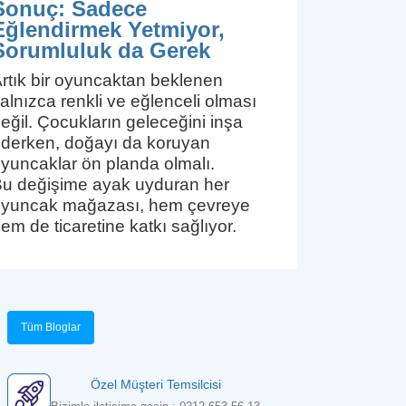
Sonuç: Sadece
Eğlendirmek Yetmiyor,
Sorumluluk da Gerek
rtık bir oyuncaktan beklenen
alnızca renkli ve eğlenceli olması
eğil. Çocukların geleceğini inşa
derken, doğayı da koruyan
yuncaklar ön planda olmalı.
u değişime ayak uyduran her
yuncak mağazası, hem çevreye
em de ticaretine katkı sağlıyor.
Tüm Bloglar
Özel Müşteri Temsilcisi