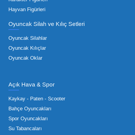
Eğitici Setler:
Çocukların zihinsel ve motor
Hayvan Figürleri
becerilerini geliştiren, özellikle anaokulları
Oyuncak Silah ve Kılıç Setleri
tarafından tercih edilen
toptan eğitici
oyuncaklar
ile fark yaratın. Bu setler,
Oyuncak Silahlar
ebeveynlerin son yıllarda en çok satın aldığı
Oyuncak Kılıçlar
ürün grupları arasında yer almaktadır.
Oyuncak Oklar
Oyuncak Araçlar:
Erkek çocukların favorisi
olan en popüler
toptan oyuncak araba
modelleri, setler ve kumandalı araçlar geniş
Açık Hava & Spor
stok imkanımızla sunulmaktadır.
Küçük Oyuncaklar:
Hızlı sirkülasyon
Kaykay - Paten - Scooter
sağlayan toptan küçük oyuncaklar, bakkallar,
Bahçe Oyuncakları
kırtasiyeler ve marketler için can kurtarıcıdır.
Spor Oyuncakları
Bu kategorideki küçük oyuncaklar toptan
Su Tabancaları
alımlarda çok düşük maliyetlerle yüksek