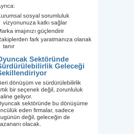
yrıca:
urumsal sosyal sorumluluk
vizyonunuza katkı sağlar
arka imajınızı güçlendirir
akiplerden fark yaratmanıza olanak
tanır
Oyuncak Sektöründe
Sürdürülebilirlik Geleceği
Şekillendiriyor
eri dönüşüm ve sürdürülebilirlik
rtık bir seçenek değil, zorunluluk
aline geliyor.
Oyuncak sektöründe bu dönüşüme
ncülük eden firmalar, sadece
ugünün değil, geleceğin de
azananı olacak.