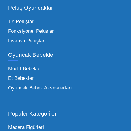
adetli stok yapmanıza olanak tanır. Özellikle
Peluş Oyuncaklar
sürpriz paketler ve figürler, çocukların
harçlıklarıyla kolayca alabildiği ürünlerdir.
TY Peluşlar
Çocuk Oyuncakları Toptan Seçenekleri:
Fonksiyonel Peluşlar
Bebeklik döneminden ergenliğe kadar geniş
Lisanslı Peluşlar
bir yelpazeyi kapsayan çocuk oyuncakları
Oyuncak Bebekler
toptan tedariği yaparken, piyasadaki en son
trendleri takip etmekteyiz. Lisanslı
Model Bebekler
figürlerden geleneksel oyun setlerine kadar
Et Bebekler
her şeyi portföyümüzde bulabilirsiniz.
Oyuncak Bebek Aksesuarları
Toptan Oyuncak Satışı Avantajları
Popüler Kategoriler
İşletmeler için toptan oyuncak satış ve alımı
yapmanın sağladığı en büyük avantaj,
Macera Figürleri