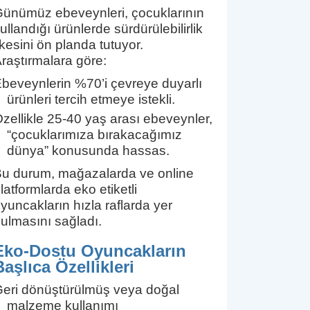
ünümüz ebeveynleri, çocuklarının
ullandığı ürünlerde sürdürülebilirlik
lkesini ön planda tutuyor.
raştırmalara göre:
beveynlerin %70’i çevreye duyarlı
ürünleri tercih etmeye istekli.
zellikle 25-40 yaş arası ebeveynler,
“çocuklarımıza bırakacağımız
dünya” konusunda hassas.
u durum, mağazalarda ve online
latformlarda eko etiketli
yuncakların hızla raflarda yer
ulmasını sağladı.
Eko-Dostu Oyuncakların
Başlıca Özellikleri
eri dönüştürülmüş veya doğal
malzeme kullanımı