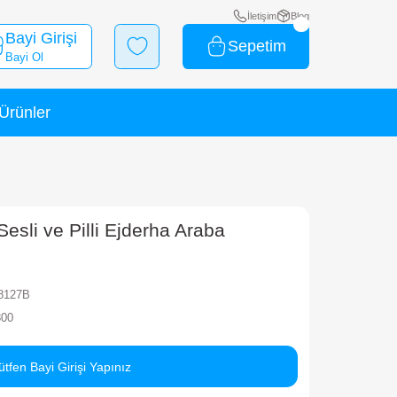
Bayi Girişi
Bayi Ol
Yeni Ürünler
İndirimli Ürünler
Ejderha Araba
zaktan Kumandalı Sesli ve Pilli Ejder
rka
MEGA
ok Kodu
010101MGA8127B
rkod