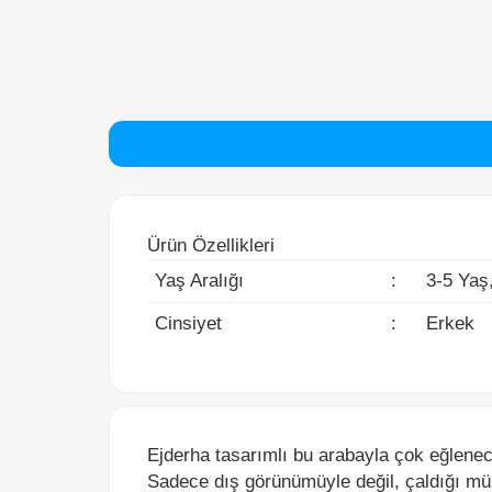
Ürün Özellikleri
Yaş Aralığı
:
3-5 Yaş, 
Cinsiyet
:
Erkek
Ejderha tasarımlı bu arabayla çok eğlenecek
Sadece dış görünümüyle değil, çaldığı müzikl
Kaliteli plastik malzeme, ince işçilik ve sıra 