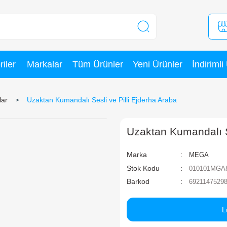
Kategoriler
Markalar
Tüm Ürünler
mandalı Arabalar
Uzaktan Kumandalı Sesli ve Pilli 
U
Ma
St
Ba