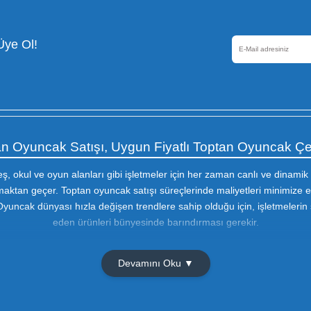
Güvenli Alışveriş
256 Bir SSL sertifikası ile
korunmaktadır
Olmak İçin Üye Ol!