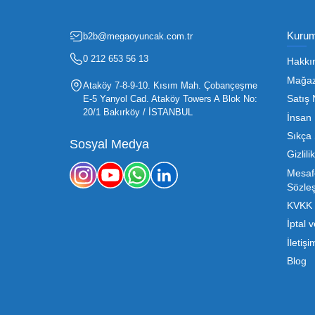
Oyuncak sektörü, hem perakendecile
etmenin en temel yolu ise doğru t
sürdürülebilir büyümesi için kritik 
Mega Oyuncak olarak sunduğumuz
konusunda sunduğumuz esnek çözümle
sahibi, ucuz toptan oyuncak arayışı
destek ve ürün sürekli