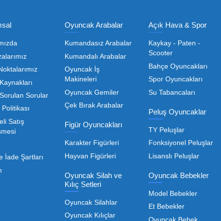
Toptan Oyuncak Satışı, Uygun Fiyatl
r hem de kreş, okul ve oyun alanları gibi işletmeler için
edarikçiyi bulmaktan geçer. Toptan oyuncak satışı süreçler
öneme sahiptir. Oyuncak dünyası hızla değişen trendlere sa
eden ürünleri bünyesinde barı
 geniş ürün yelpazesiyle, işletmenizin ihtiyacı olan tü
rle, her ölçekteki bayinin rekabet gücünü artırmayı hedef
Devamını Oku
nızda kaliteyi uygun maliyetle buluşturmak bizim önceliği
liği de işletmenizin karlılığını doğrudan etkiler. Bu nokta