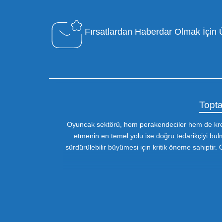
Özel Müşteri Temsilcisi
Bizimle iletişime geçin : 0212 653 56
13
Fırsatlardan Haberdar 