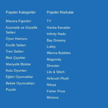
ı Toptan Oyuncak Çeşitleri
 her zaman canlı ve dinamik bir pazar sunar. Bu pazarda 
inde maliyetleri minimize etmek ve ürün çeşitliliğini artı
hip olduğu için, işletmelerin stoklarını güncel tutması v
ndırması gerekir.
m kategorilerde profesyonel çözümler üretiyoruz. Toptan 
liyoruz. İster küçük bir kırtasiye işletmecisi olun ister
 ▼
mizdir. Toptan oyuncak alımı yaparken sadece fiyat değil,
da Mega Oyuncak, güvenilir bir iş ortağı olarak yanınızda y