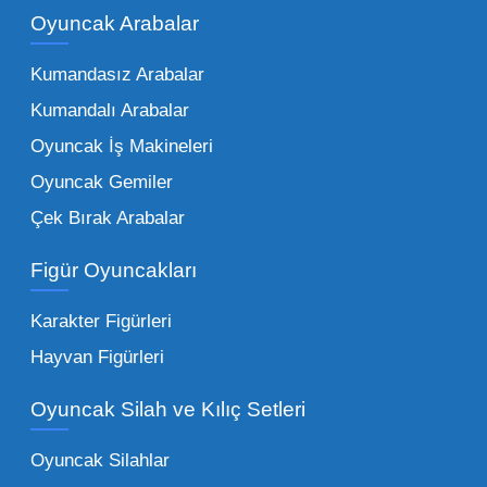
kadar zengindir. Bir mağazanın veya eğitim
Oyuncak Arabalar
kurumunun başarısı, sunduğu ürünlerin
Kumandasız Arabalar
çeşitliliği ile doğru orantılıdır. İşte Mega
Kumandalı Arabalar
Oyuncak bünyesinde öne çıkan ve en çok
tercih edilen kategorilerimiz:
Oyuncak İş Makineleri
Oyuncak Gemiler
Peluş Oyuncaklar:
Her yaş grubunun
Çek Bırak Arabalar
vazgeçilmezi olan yumuşak dokulu sevilen
ürünler.
Toptan peluş oyuncak
Figür Oyuncakları
seçeneklerimizi keşfederek koleksiyonunuza
en sevilen karakterleri ekleyebilirsiniz.
Karakter Figürleri
Eğitici Setler:
Çocukların zihinsel ve motor
Hayvan Figürleri
becerilerini geliştiren, özellikle anaokulları
Oyuncak Silah ve Kılıç Setleri
tarafından tercih edilen
toptan eğitici
oyuncaklar
ile fark yaratın. Bu setler,
Oyuncak Silahlar
ebeveynlerin son yıllarda en çok satın aldığı