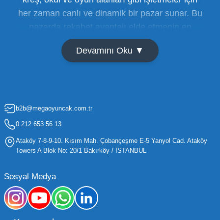
her zaman canlı ve dinamik bir pazar sunar. Bu
pazarda rekabet avantajı elde etmenin en
temel yolu ise doğru tedarikçiyi bulmaktan
Devamını Oku ▼
geçer. Toptan oyuncak satışı süreçlerinde
maliyetleri minimize etmek ve ürün çeşitliliğini
artırmak, bir işletmenin sürdürülebilir büyümesi
için kritik öneme sahiptir. Oyuncak dünyası
b2b@megaoyuncak.com.tr
hızla değişen trendlere sahip olduğu için,
işletmelerin stoklarını güncel tutması ve her
0 212 653 56 13
yaş grubuna hitap eden ürünleri bünyesinde
Ataköy 7-8-9-10. Kısım Mah. Çobançeşme E-5 Yanyol Cad. Ataköy
barındırması gerekir.
Towers A Blok No: 20/1 Bakırköy / İSTANBUL
Mega Oyuncak olarak sunduğumuz geniş ürün
Sosyal Medya
yelpazesiyle, işletmenizin ihtiyacı olan tüm
kategorilerde profesyonel çözümler üretiyoruz.
Toptan oyuncak fiyatları konusunda