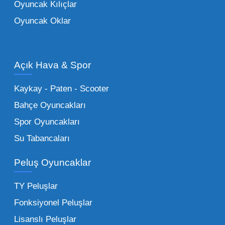
Oyuncak Kılıçlar
ürün grupları arasında yer almaktadır.
Oyuncak Oklar
Oyuncak Araçlar:
Erkek çocukların favorisi
olan en popüler
toptan oyuncak araba
modelleri, setler ve kumandalı araçlar geniş
Açık Hava & Spor
stok imkanımızla sunulmaktadır.
Küçük Oyuncaklar:
Hızlı sirkülasyon
Kaykay - Paten - Scooter
sağlayan toptan küçük oyuncaklar, bakkallar,
Bahçe Oyuncakları
kırtasiyeler ve marketler için can kurtarıcıdır.
Spor Oyuncakları
Bu kategorideki küçük oyuncaklar toptan
Su Tabancaları
alımlarda çok düşük maliyetlerle yüksek
adetli stok yapmanıza olanak tanır. Özellikle
Peluş Oyuncaklar
sürpriz paketler ve figürler, çocukların
harçlıklarıyla kolayca alabildiği ürünlerdir.
TY Peluşlar
Çocuk Oyuncakları Toptan Seçenekleri:
Fonksiyonel Peluşlar
Bebeklik döneminden ergenliğe kadar geniş
Lisanslı Peluşlar