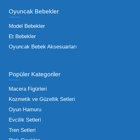
bir yelpazeyi kapsayan çocuk oyuncakları
Oyuncak Bebekler
toptan tedariği yaparken, piyasadaki en son
trendleri takip etmekteyiz. Lisanslı
Model Bebekler
figürlerden geleneksel oyun setlerine kadar
Et Bebekler
her şeyi portföyümüzde bulabilirsiniz.
Oyuncak Bebek Aksesuarları
Toptan Oyuncak Satışı Avantajları
Popüler Kategoriler
İşletmeler için toptan oyuncak satış ve alımı
yapmanın sağladığı en büyük avantaj,
Macera Figürleri
şüphesiz ki birim maliyetin düşmesidir.
Kozmetik ve Güzellik Setleri
Oyuncak toptan kanalına geçildiğinde,
Oyun Hamuru
perakende satış fiyatı ile alış fiyatı arasındaki
makas açılır ve bu da ciddi kâr marjları elde
Evcilik Setleri
edilmesini sağlar. Toplu alımlarda uygulanan
Tren Setleri
özel iskontolar, özellikle kampanya