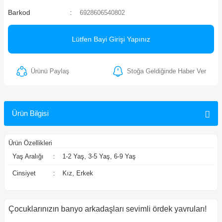
Barkod
6928606540802
ler
Lütfen Bayi Girişi Yapınız
Ürünü Paylaş
Stoğa Geldiğinde Haber Ver
Ürün Bilgisi
Ürün Özellikleri
Yaş Aralığı
:
1-2 Yaş, 3-5 Yaş, 6-9 Yaş
Cinsiyet
:
Kız, Erkek
Çocuklarınızın banyo arkadaşları sevimli ördek yavruları!