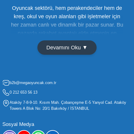
Oyuncak sektörü, hem perakendeciler hem de
kreş, okul ve oyun alanları gibi işletmeler için
her zaman canlı ve dinamik bir pazar sunar. Bu
pazarda rekabet avantajı elde etmenin en
temel yolu ise doğru tedarikçiyi bulmaktan
Devamını Oku ▼
geçer. Toptan oyuncak satışı süreçlerinde
maliyetleri minimize etmek ve ürün çeşitliliğini
artırmak, bir işletmenin sürdürülebilir büyümesi
için kritik öneme sahiptir. Oyuncak dünyası
b2b@megaoyuncak.com.tr
hızla değişen trendlere sahip olduğu için,
işletmelerin stoklarını güncel tutması ve her
0 212 653 56 13
yaş grubuna hitap eden ürünleri bünyesinde
Ataköy 7-8-9-10. Kısım Mah. Çobançeşme E-5 Yanyol Cad. Ataköy
barındırması gerekir.
Towers A Blok No: 20/1 Bakırköy / İSTANBUL
Mega Oyuncak olarak sunduğumuz geniş ürün
Sosyal Medya
yelpazesiyle, işletmenizin ihtiyacı olan tüm