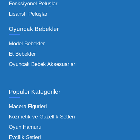
Çocuk Oyuncakları Toptan Seçenekleri:
Fonksiyonel Peluşlar
Bebeklik döneminden ergenliğe kadar geniş
Lisanslı Peluşlar
bir yelpazeyi kapsayan çocuk oyuncakları
Oyuncak Bebekler
toptan tedariği yaparken, piyasadaki en son
trendleri takip etmekteyiz. Lisanslı
Model Bebekler
figürlerden geleneksel oyun setlerine kadar
Et Bebekler
her şeyi portföyümüzde bulabilirsiniz.
Oyuncak Bebek Aksesuarları
Toptan Oyuncak Satışı Avantajları
Popüler Kategoriler
İşletmeler için toptan oyuncak satış ve alımı
yapmanın sağladığı en büyük avantaj,
Macera Figürleri
şüphesiz ki birim maliyetin düşmesidir.
Kozmetik ve Güzellik Setleri
Oyuncak toptan kanalına geçildiğinde,
Oyun Hamuru
perakende satış fiyatı ile alış fiyatı arasındaki
makas açılır ve bu da ciddi kâr marjları elde
Evcilik Setleri