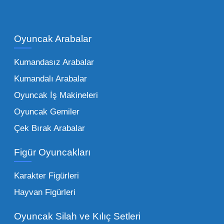
Çocukların hayal dünyası sınır tanımadığı gibi,
piyasadaki toptan oyuncak çeşitleri de bir o
kadar zengindir. Bir mağazanın veya eğitim
Oyuncak Arabalar
kurumunun başarısı, sunduğu ürünlerin
Kumandasız Arabalar
çeşitliliği ile doğru orantılıdır. İşte Mega
Kumandalı Arabalar
Oyuncak bünyesinde öne çıkan ve en çok
tercih edilen kategorilerimiz:
Oyuncak İş Makineleri
Oyuncak Gemiler
Peluş Oyuncaklar:
Her yaş grubunun
Çek Bırak Arabalar
vazgeçilmezi olan yumuşak dokulu sevilen
ürünler.
Toptan peluş oyuncak
Figür Oyuncakları
seçeneklerimizi keşfederek koleksiyonunuza
en sevilen karakterleri ekleyebilirsiniz.
Karakter Figürleri
Eğitici Setler:
Çocukların zihinsel ve motor
Hayvan Figürleri
becerilerini geliştiren, özellikle anaokulları
Oyuncak Silah ve Kılıç Setleri
tarafından tercih edilen
toptan eğitici