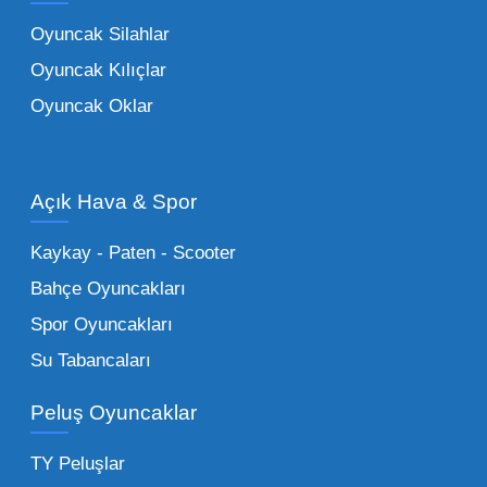
oyuncaklar
ile fark yaratın. Bu setler,
Oyuncak Silahlar
ebeveynlerin son yıllarda en çok satın aldığı
Oyuncak Kılıçlar
ürün grupları arasında yer almaktadır.
Oyuncak Oklar
Oyuncak Araçlar:
Erkek çocukların favorisi
olan en popüler
toptan oyuncak araba
modelleri, setler ve kumandalı araçlar geniş
Açık Hava & Spor
stok imkanımızla sunulmaktadır.
Küçük Oyuncaklar:
Hızlı sirkülasyon
Kaykay - Paten - Scooter
sağlayan toptan küçük oyuncaklar, bakkallar,
Bahçe Oyuncakları
kırtasiyeler ve marketler için can kurtarıcıdır.
Spor Oyuncakları
Bu kategorideki küçük oyuncaklar toptan
Su Tabancaları
alımlarda çok düşük maliyetlerle yüksek
adetli stok yapmanıza olanak tanır. Özellikle
Peluş Oyuncaklar
sürpriz paketler ve figürler, çocukların
harçlıklarıyla kolayca alabildiği ürünlerdir.
TY Peluşlar