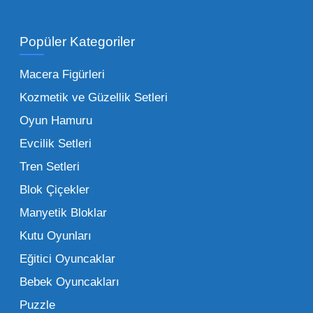
Toptan Oyuncak Satışı Avantajları
Popüler Kategoriler
İşletmeler için toptan oyuncak satış ve alımı
yapmanın sağladığı en büyük avantaj,
Macera Figürleri
şüphesiz ki birim maliyetin düşmesidir.
Kozmetik ve Güzellik Setleri
Oyuncak toptan kanalına geçildiğinde,
Oyun Hamuru
perakende satış fiyatı ile alış fiyatı arasındaki
makas açılır ve bu da ciddi kâr marjları elde
Evcilik Setleri
edilmesini sağlar. Toplu alımlarda uygulanan
Tren Setleri
özel iskontolar, özellikle kampanya
Blok Çiçekler
dönemlerinde işletmenizin finansal olarak
Manyetik Bloklar
rahatlamasına yardımcı olur.
Kutu Oyunları
Bir diğer avantaj ise stok sürekliliğidir.
Eğitici Oyuncaklar
Müşterileriniz bir ürünü sorduğunda "yok"
Bebek Oyuncakları
demek, marka sadakatini zedeler. Profesyonel
Puzzle
bir oyuncak toptan satış ortağı ile çalışmak,