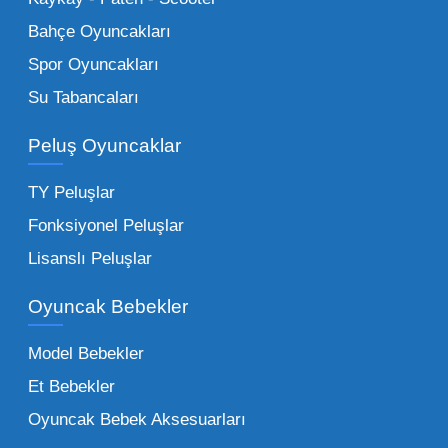
sağlayan toptan küçük oyuncaklar, bakkallar,
Bahçe Oyuncakları
kırtasiyeler ve marketler için can kurtarıcıdır.
Spor Oyuncakları
Bu kategorideki küçük oyuncaklar toptan
Su Tabancaları
alımlarda çok düşük maliyetlerle yüksek
adetli stok yapmanıza olanak tanır. Özellikle
Peluş Oyuncaklar
sürpriz paketler ve figürler, çocukların
harçlıklarıyla kolayca alabildiği ürünlerdir.
TY Peluşlar
Çocuk Oyuncakları Toptan Seçenekleri:
Fonksiyonel Peluşlar
Bebeklik döneminden ergenliğe kadar geniş
Lisanslı Peluşlar
bir yelpazeyi kapsayan çocuk oyuncakları
Oyuncak Bebekler
toptan tedariği yaparken, piyasadaki en son
trendleri takip etmekteyiz. Lisanslı
Model Bebekler
figürlerden geleneksel oyun setlerine kadar
Et Bebekler
her şeyi portföyümüzde bulabilirsiniz.
Oyuncak Bebek Aksesuarları