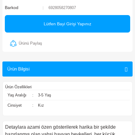
Barkod
6928058270807
ler
Lütfen Bayi Girişi Yapınız
Ürünü Paylaş
Ürün Bilgisi
Ürün Özellikleri
Yaş Aralığı
:
3-5 Yaş
Cinsiyet
:
Kız
Detaylara azami özen gösterilerek harika bir şekilde
hazırlanmış olan vahşi hayvan heykelleri, her küçük