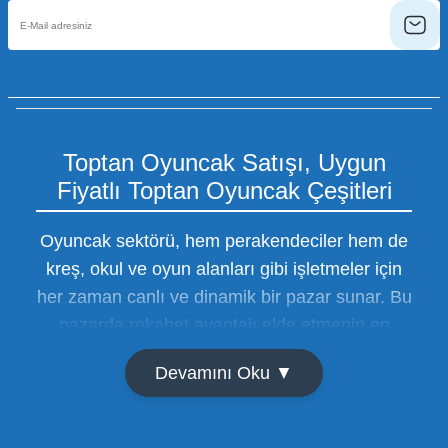
Toptan Oyuncak Satışı, Uygun
Fiyatlı Toptan Oyuncak Çeşitleri
Oyuncak sektörü, hem perakendeciler hem de
kreş, okul ve oyun alanları gibi işletmeler için
her zaman canlı ve dinamik bir pazar sunar. Bu
pazarda rekabet avantajı elde etmenin en
temel yolu ise doğru tedarikçiyi bulmaktan
Devamını Oku ▼
geçer. Toptan oyuncak satışı süreçlerinde
maliyetleri minimize etmek ve ürün çeşitliliğini
artırmak, bir işletmenin sürdürülebilir büyümesi