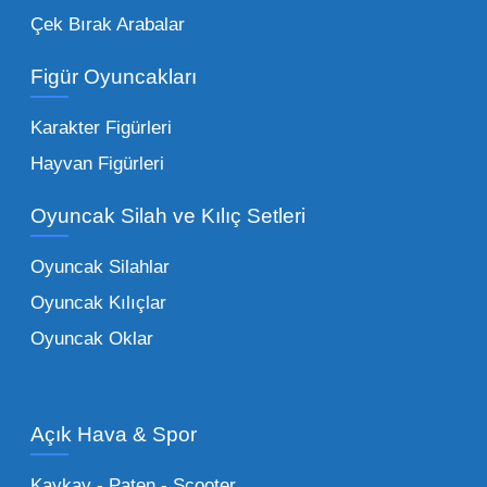
Çek Bırak Arabalar
vazgeçilmezi olan yumuşak dokulu sevilen
ürünler.
Toptan peluş oyuncak
Figür Oyuncakları
seçeneklerimizi keşfederek koleksiyonunuza
en sevilen karakterleri ekleyebilirsiniz.
Karakter Figürleri
Eğitici Setler:
Çocukların zihinsel ve motor
Hayvan Figürleri
becerilerini geliştiren, özellikle anaokulları
Oyuncak Silah ve Kılıç Setleri
tarafından tercih edilen
toptan eğitici
oyuncaklar
ile fark yaratın. Bu setler,
Oyuncak Silahlar
ebeveynlerin son yıllarda en çok satın aldığı
Oyuncak Kılıçlar
ürün grupları arasında yer almaktadır.
Oyuncak Oklar
Oyuncak Araçlar:
Erkek çocukların favorisi
olan en popüler
toptan oyuncak araba
modelleri, setler ve kumandalı araçlar geniş
Açık Hava & Spor
stok imkanımızla sunulmaktadır.
Küçük Oyuncaklar:
Hızlı sirkülasyon
Kaykay - Paten - Scooter