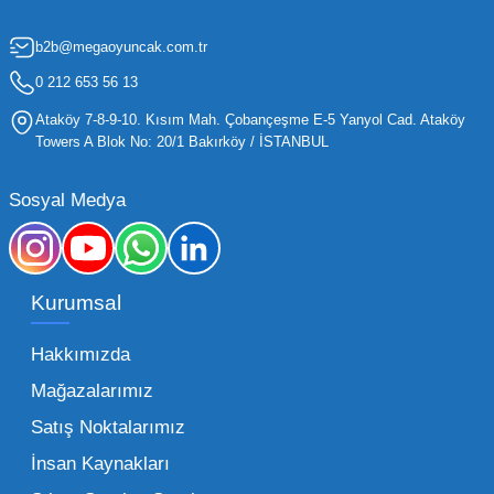
için kritik öneme sahiptir. Oyuncak dünyası
b2b@megaoyuncak.com.tr
hızla değişen trendlere sahip olduğu için,
işletmelerin stoklarını güncel tutması ve her
0 212 653 56 13
yaş grubuna hitap eden ürünleri bünyesinde
Ataköy 7-8-9-10. Kısım Mah. Çobançeşme E-5 Yanyol Cad. Ataköy
barındırması gerekir.
Towers A Blok No: 20/1 Bakırköy / İSTANBUL
Mega Oyuncak olarak sunduğumuz geniş ürün
Sosyal Medya
yelpazesiyle, işletmenizin ihtiyacı olan tüm
kategorilerde profesyonel çözümler üretiyoruz.
Toptan oyuncak fiyatları konusunda
Kurumsal
sunduğumuz esnek çözümlerle, her ölçekteki
bayinin rekabet gücünü artırmayı hedefliyoruz.
Hakkımızda
İster küçük bir kırtasiye işletmecisi olun ister
Mağazalarımız
büyük bir oyun alanı sahibi, ucuz toptan
Satış Noktalarımız
oyuncak arayışınızda kaliteyi uygun maliyetle
İnsan Kaynakları
buluşturmak bizim önceliğimizdir. Toptan