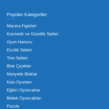
Toptan Oyuncak Satışı Avantajları
Popüler Kategoriler
İşletmeler için toptan oyuncak satış ve alımı
yapmanın sağladığı en büyük avantaj,
Macera Figürleri
şüphesiz ki birim maliyetin düşmesidir.
Kozmetik ve Güzellik Setleri
Oyuncak toptan kanalına geçildiğinde,
Oyun Hamuru
perakende satış fiyatı ile alış fiyatı arasındaki
makas açılır ve bu da ciddi kâr marjları elde
Evcilik Setleri
edilmesini sağlar. Toplu alımlarda uygulanan
Tren Setleri
özel iskontolar, özellikle kampanya
Blok Çiçekler
dönemlerinde işletmenizin finansal olarak
Manyetik Bloklar
rahatlamasına yardımcı olur.
Kutu Oyunları
Bir diğer avantaj ise stok sürekliliğidir.
Eğitici Oyuncaklar
Müşterileriniz bir ürünü sorduğunda "yok"
Bebek Oyuncakları
demek, marka sadakatini zedeler. Profesyonel
Puzzle
bir oyuncak toptan satış ortağı ile çalışmak,