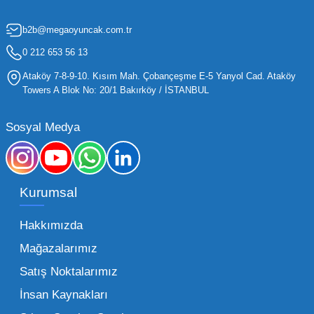
için kritik öneme sahiptir. Oyuncak dünyası
b2b@megaoyuncak.com.tr
hızla değişen trendlere sahip olduğu için,
işletmelerin stoklarını güncel tutması ve her
0 212 653 56 13
yaş grubuna hitap eden ürünleri bünyesinde
Ataköy 7-8-9-10. Kısım Mah. Çobançeşme E-5 Yanyol Cad. Ataköy
barındırması gerekir.
Towers A Blok No: 20/1 Bakırköy / İSTANBUL
Mega Oyuncak olarak sunduğumuz geniş ürün
Sosyal Medya
yelpazesiyle, işletmenizin ihtiyacı olan tüm
kategorilerde profesyonel çözümler üretiyoruz.
Toptan oyuncak fiyatları konusunda
Kurumsal
sunduğumuz esnek çözümlerle, her ölçekteki
bayinin rekabet gücünü artırmayı hedefliyoruz.
Hakkımızda
İster küçük bir kırtasiye işletmecisi olun ister
Mağazalarımız
büyük bir oyun alanı sahibi, ucuz toptan
Satış Noktalarımız
oyuncak arayışınızda kaliteyi uygun maliyetle
İnsan Kaynakları
buluşturmak bizim önceliğimizdir. Toptan