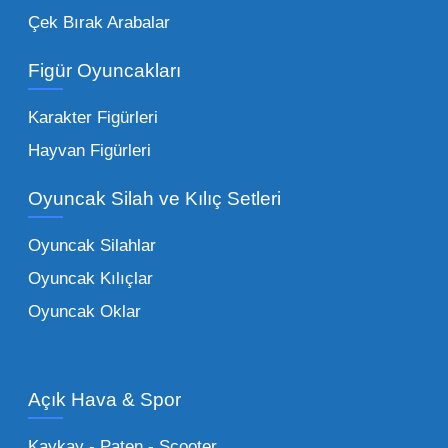
Çek Bırak Arabalar
vazgeçilmezi olan yumuşak dokulu sevilen
ürünler.
Toptan peluş oyuncak
Figür Oyuncakları
seçeneklerimizi keşfederek koleksiyonunuza
en sevilen karakterleri ekleyebilirsiniz.
Karakter Figürleri
Eğitici Setler:
Çocukların zihinsel ve motor
Hayvan Figürleri
becerilerini geliştiren, özellikle anaokulları
Oyuncak Silah ve Kılıç Setleri
tarafından tercih edilen
toptan eğitici
oyuncaklar
ile fark yaratın. Bu setler,
Oyuncak Silahlar
ebeveynlerin son yıllarda en çok satın aldığı
Oyuncak Kılıçlar
ürün grupları arasında yer almaktadır.
Oyuncak Oklar
Oyuncak Araçlar:
Erkek çocukların favorisi
olan en popüler
toptan oyuncak araba
modelleri, setler ve kumandalı araçlar geniş
Açık Hava & Spor
stok imkanımızla sunulmaktadır.
Küçük Oyuncaklar:
Hızlı sirkülasyon
Kaykay - Paten - Scooter