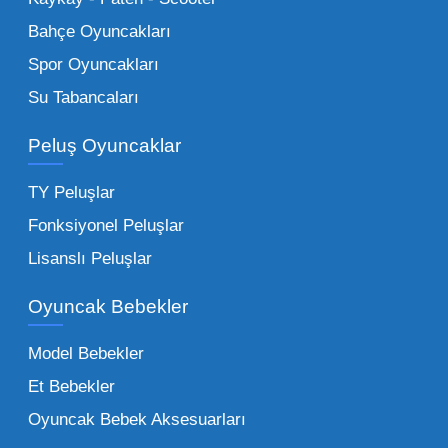
sağlayan toptan küçük oyuncaklar, bakkallar,
Bahçe Oyuncakları
kırtasiyeler ve marketler için can kurtarıcıdır.
Spor Oyuncakları
Bu kategorideki küçük oyuncaklar toptan
Su Tabancaları
alımlarda çok düşük maliyetlerle yüksek
adetli stok yapmanıza olanak tanır. Özellikle
Peluş Oyuncaklar
sürpriz paketler ve figürler, çocukların
harçlıklarıyla kolayca alabildiği ürünlerdir.
TY Peluşlar
Çocuk Oyuncakları Toptan Seçenekleri:
Fonksiyonel Peluşlar
Bebeklik döneminden ergenliğe kadar geniş
Lisanslı Peluşlar
bir yelpazeyi kapsayan çocuk oyuncakları
Oyuncak Bebekler
toptan tedariği yaparken, piyasadaki en son
trendleri takip etmekteyiz. Lisanslı
Model Bebekler
figürlerden geleneksel oyun setlerine kadar
Et Bebekler
her şeyi portföyümüzde bulabilirsiniz.
Oyuncak Bebek Aksesuarları