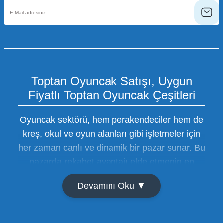
Toptan Oyuncak Satışı, Uygun
Fiyatlı Toptan Oyuncak Çeşitleri
Oyuncak sektörü, hem perakendeciler hem de
kreş, okul ve oyun alanları gibi işletmeler için
her zaman canlı ve dinamik bir pazar sunar. Bu
pazarda rekabet avantajı elde etmenin en
temel yolu ise doğru tedarikçiyi bulmaktan
Devamını Oku ▼
geçer. Toptan oyuncak satışı süreçlerinde
maliyetleri minimize etmek ve ürün çeşitliliğini
artırmak, bir işletmenin sürdürülebilir büyümesi