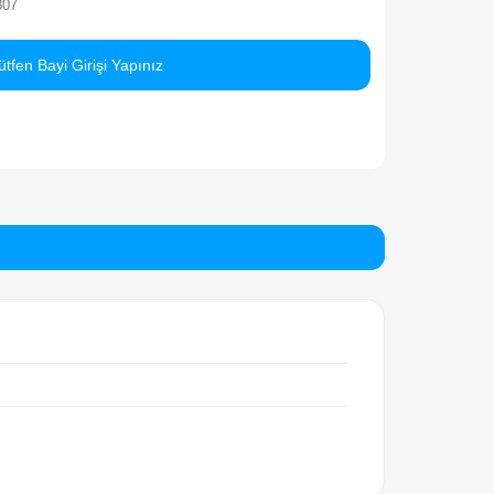
rka
Bay Dreamy
ok Kodu
150092BIG06619
rkod
6921216635807
Lütfen Bayi Girişi Yapınız
Ürünü Paylaş