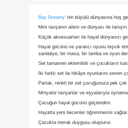
Bay Dreamy
’ nin büyülü dünyasına hoş geldi
Mini tavşanın ailesi ve dünyası ile tanışın.
Küçük aksesuarları ile hayal dünyanızı geniş
Hayal gücünü ve yaratıcı oyunu teşvik etmek i
sandalye, bir masa, bir lamba ve oyun deney
Set tamamen eklemlidir ve çocukların karakter
İki farklı set ile hikâye oyunlarını seven çoc
Parlak, renkli bir set çocuğunuza pek çok o
Minyatür tavşanlar ve eşyalarıyla oynamanın
Çocuğun hayal gücünü güçlendirir.
Hayatta yeni beceriler öğrenmesini sağlar.
Çocukta merak duygusu oluşturur.
Bebeklerde annelik duygusunun güçlenmesini
Duygusal ve sosyal becerilerin kazanmasını 