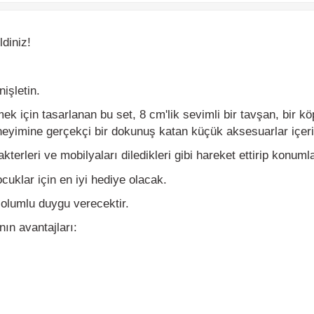
niz!
letin.
çin tasarlanan bu set, 8 cm'lik sevimli bir tavşan, bir köpek yav
imine gerçekçi bir dokunuş katan küçük aksesuarlar içerir.
leri ve mobilyaları diledikleri gibi hareket ettirip konumlandır
uklar için en iyi hediye olacak.
lumlu duygu verecektir.
 avantajları:
 sağlar.
sağlar.