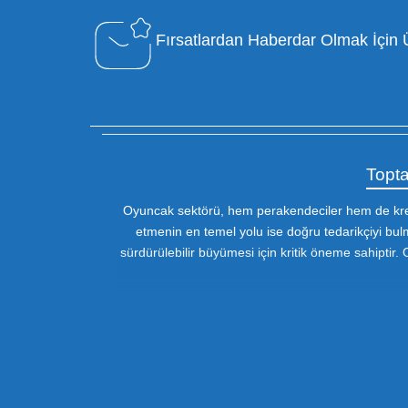
Özel Müşteri Temsilcisi
Bizimle iletişime geçin : 0212 653 56
13