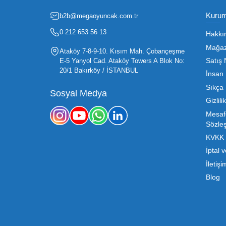
Fırsatlardan Haberdar 
Oyuncak sektörü, hem perakendecile
etmenin en temel yolu ise doğru t
sürdürülebilir büyümesi için kritik 
Mega Oyuncak olarak sunduğumuz
konusunda sunduğumuz esnek çözümle