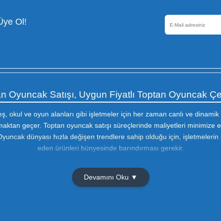
Güvenli Alışveriş
256 Bir SSL sertifikası ile
korunmaktadır