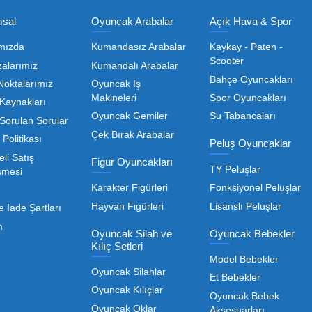
Olmak İçin Üye Ol!
Toptan Oyuncak Satışı, Uygun Fiyatl
r hem de kreş, okul ve oyun alanları gibi işletmeler için
edarikçiyi bulmaktan geçer. Toptan oyuncak satışı süreçler
öneme sahiptir. Oyuncak dünyası hızla değişen trendlere sa
eden ürünleri bünyesinde barı
 geniş ürün yelpazesiyle, işletmenizin ihtiyacı olan tü
rle, her ölçekteki bayinin rekabet gücünü artırmayı hedef