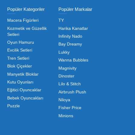
ı Toptan Oyuncak Çeşitleri
 her zaman canlı ve dinamik bir pazar sunar. Bu pazarda 
inde maliyetleri minimize etmek ve ürün çeşitliliğini artı
hip olduğu için, işletmelerin stoklarını güncel tutması v
ndırması gerekir.
m kategorilerde profesyonel çözümler üretiyoruz. Toptan 
liyoruz. İster küçük bir kırtasiye işletmecisi olun ister