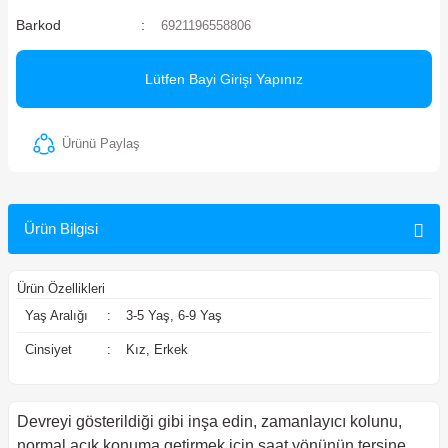
Barkod
6921196558806
ler
Lütfen Bayi Girişi Yapınız
Ürünü Paylaş
Ürün Bilgisi
Ürün Özellikleri
Yaş Aralığı
:
3-5 Yaş, 6-9 Yaş
Cinsiyet
:
Kız, Erkek
Devreyi gösterildiği gibi inşa edin, zamanlayıcı kolunu,
normal açık konuma getirmek için saat yönünün tersine