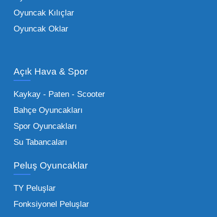
ebeveynlerin son yıllarda en çok satın aldığı
Oyuncak Kılıçlar
ürün grupları arasında yer almaktadır.
Oyuncak Oklar
Oyuncak Araçlar:
Erkek çocukların favorisi
olan en popüler
toptan oyuncak araba
modelleri, setler ve kumandalı araçlar geniş
Açık Hava & Spor
stok imkanımızla sunulmaktadır.
Küçük Oyuncaklar:
Hızlı sirkülasyon
Kaykay - Paten - Scooter
sağlayan toptan küçük oyuncaklar, bakkallar,
Bahçe Oyuncakları
kırtasiyeler ve marketler için can kurtarıcıdır.
Spor Oyuncakları
Bu kategorideki küçük oyuncaklar toptan
Su Tabancaları
alımlarda çok düşük maliyetlerle yüksek
adetli stok yapmanıza olanak tanır. Özellikle
Peluş Oyuncaklar
sürpriz paketler ve figürler, çocukların
harçlıklarıyla kolayca alabildiği ürünlerdir.
TY Peluşlar
Çocuk Oyuncakları Toptan Seçenekleri:
Fonksiyonel Peluşlar