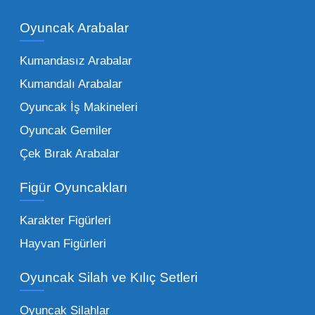
piyasadaki toptan oyuncak çeşitleri de bir o
kadar zengindir. Bir mağazanın veya eğitim
Oyuncak Arabalar
kurumunun başarısı, sunduğu ürünlerin
Kumandasız Arabalar
çeşitliliği ile doğru orantılıdır. İşte Mega
Kumandalı Arabalar
Oyuncak bünyesinde öne çıkan ve en çok
tercih edilen kategorilerimiz:
Oyuncak İş Makineleri
Oyuncak Gemiler
Peluş Oyuncaklar:
Her yaş grubunun
Çek Bırak Arabalar
vazgeçilmezi olan yumuşak dokulu sevilen
ürünler.
Toptan peluş oyuncak
Figür Oyuncakları
seçeneklerimizi keşfederek koleksiyonunuza
en sevilen karakterleri ekleyebilirsiniz.
Karakter Figürleri
Eğitici Setler:
Çocukların zihinsel ve motor
Hayvan Figürleri
becerilerini geliştiren, özellikle anaokulları
Oyuncak Silah ve Kılıç Setleri
tarafından tercih edilen
toptan eğitici
oyuncaklar
ile fark yaratın. Bu setler,
Oyuncak Silahlar