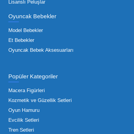
Bebeklik döneminden ergenliğe kadar geniş
Lisanslı Peluşlar
bir yelpazeyi kapsayan çocuk oyuncakları
Oyuncak Bebekler
toptan tedariği yaparken, piyasadaki en son
trendleri takip etmekteyiz. Lisanslı
Model Bebekler
figürlerden geleneksel oyun setlerine kadar
Et Bebekler
her şeyi portföyümüzde bulabilirsiniz.
Oyuncak Bebek Aksesuarları
Toptan Oyuncak Satışı Avantajları
Popüler Kategoriler
İşletmeler için toptan oyuncak satış ve alımı
yapmanın sağladığı en büyük avantaj,
Macera Figürleri
şüphesiz ki birim maliyetin düşmesidir.
Kozmetik ve Güzellik Setleri
Oyuncak toptan kanalına geçildiğinde,
Oyun Hamuru
perakende satış fiyatı ile alış fiyatı arasındaki
makas açılır ve bu da ciddi kâr marjları elde
Evcilik Setleri
edilmesini sağlar. Toplu alımlarda uygulanan
Tren Setleri