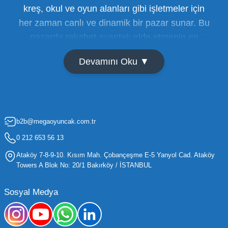
kreş, okul ve oyun alanları gibi işletmeler için
her zaman canlı ve dinamik bir pazar sunar. Bu
pazarda rekabet avantajı elde etmenin en
temel yolu ise doğru tedarikçiyi bulmaktan
Devamını Oku ▼
geçer. Toptan oyuncak satışı süreçlerinde
maliyetleri minimize etmek ve ürün çeşitliliğini
artırmak, bir işletmenin sürdürülebilir büyümesi
için kritik öneme sahiptir. Oyuncak dünyası
b2b@megaoyuncak.com.tr
hızla değişen trendlere sahip olduğu için,
işletmelerin stoklarını güncel tutması ve her
0 212 653 56 13
yaş grubuna hitap eden ürünleri bünyesinde
Ataköy 7-8-9-10. Kısım Mah. Çobançeşme E-5 Yanyol Cad. Ataköy
barındırması gerekir.
Towers A Blok No: 20/1 Bakırköy / İSTANBUL
Mega Oyuncak olarak sunduğumuz geniş ürün
Sosyal Medya
yelpazesiyle, işletmenizin ihtiyacı olan tüm
kategorilerde profesyonel çözümler üretiyoruz.