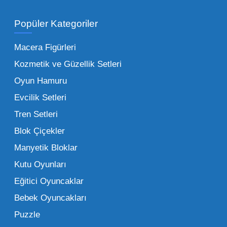
Popüler Kategoriler
İşletmeler için toptan oyuncak satış ve alımı
yapmanın sağladığı en büyük avantaj,
Macera Figürleri
şüphesiz ki birim maliyetin düşmesidir.
Kozmetik ve Güzellik Setleri
Oyuncak toptan kanalına geçildiğinde,
Oyun Hamuru
perakende satış fiyatı ile alış fiyatı arasındaki
makas açılır ve bu da ciddi kâr marjları elde
Evcilik Setleri
edilmesini sağlar. Toplu alımlarda uygulanan
Tren Setleri
özel iskontolar, özellikle kampanya
Blok Çiçekler
dönemlerinde işletmenizin finansal olarak
Manyetik Bloklar
rahatlamasına yardımcı olur.
Kutu Oyunları
Bir diğer avantaj ise stok sürekliliğidir.
Eğitici Oyuncaklar
Müşterileriniz bir ürünü sorduğunda "yok"
Bebek Oyuncakları
demek, marka sadakatini zedeler. Profesyonel
Puzzle
bir oyuncak toptan satış ortağı ile çalışmak,