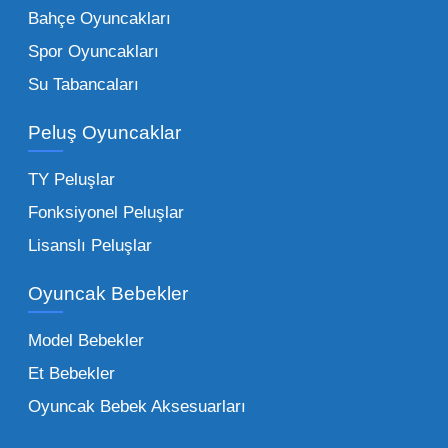
sağlayan toptan küçük oyuncaklar, bakkallar,
Bahçe Oyuncakları
kırtasiyeler ve marketler için can kurtarıcıdır.
Spor Oyuncakları
Bu kategorideki küçük oyuncaklar toptan
Su Tabancaları
alımlarda çok düşük maliyetlerle yüksek
adetli stok yapmanıza olanak tanır. Özellikle
Peluş Oyuncaklar
sürpriz paketler ve figürler, çocukların
harçlıklarıyla kolayca alabildiği ürünlerdir.
TY Peluşlar
Çocuk Oyuncakları Toptan Seçenekleri:
Fonksiyonel Peluşlar
Bebeklik döneminden ergenliğe kadar geniş
Lisanslı Peluşlar
bir yelpazeyi kapsayan çocuk oyuncakları
Oyuncak Bebekler
toptan tedariği yaparken, piyasadaki en son
trendleri takip etmekteyiz. Lisanslı
Model Bebekler
figürlerden geleneksel oyun setlerine kadar
Et Bebekler
her şeyi portföyümüzde bulabilirsiniz.
Oyuncak Bebek Aksesuarları
Toptan Oyuncak Satışı Avantajları