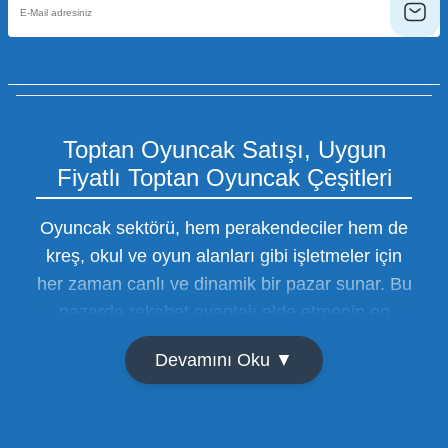
Toptan Oyuncak Satışı, Uygun
Fiyatlı Toptan Oyuncak Çeşitleri
Oyuncak sektörü, hem perakendeciler hem de
kreş, okul ve oyun alanları gibi işletmeler için
her zaman canlı ve dinamik bir pazar sunar. Bu
pazarda rekabet avantajı elde etmenin en
temel yolu ise doğru tedarikçiyi bulmaktan
Devamını Oku ▼
geçer. Toptan oyuncak satışı süreçlerinde
maliyetleri minimize etmek ve ürün çeşitliliğini
artırmak, bir işletmenin sürdürülebilir büyümesi