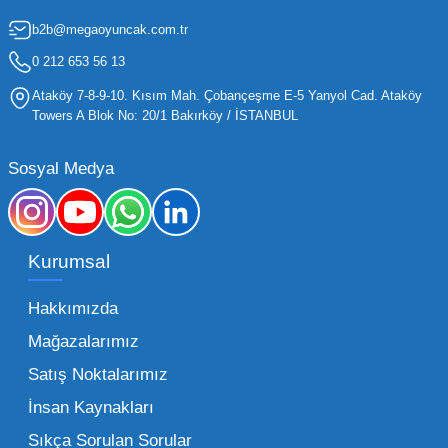
için kritik öneme sahiptir. Oyuncak dünyası
b2b@megaoyuncak.com.tr
hızla değişen trendlere sahip olduğu için,
işletmelerin stoklarını güncel tutması ve her
0 212 653 56 13
yaş grubuna hitap eden ürünleri bünyesinde
Ataköy 7-8-9-10. Kısım Mah. Çobançeşme E-5 Yanyol Cad. Ataköy
barındırması gerekir.
Towers A Blok No: 20/1 Bakırköy / İSTANBUL
Mega Oyuncak olarak sunduğumuz geniş ürün
Sosyal Medya
yelpazesiyle, işletmenizin ihtiyacı olan tüm
kategorilerde profesyonel çözümler üretiyoruz.
Toptan oyuncak fiyatları konusunda
Kurumsal
sunduğumuz esnek çözümlerle, her ölçekteki
bayinin rekabet gücünü artırmayı hedefliyoruz.
Hakkımızda
İster küçük bir kırtasiye işletmecisi olun ister
Mağazalarımız
büyük bir oyun alanı sahibi, ucuz toptan
Satış Noktalarımız
oyuncak arayışınızda kaliteyi uygun maliyetle
İnsan Kaynakları
buluşturmak bizim önceliğimizdir. Toptan
oyuncak alımı yaparken sadece fiyat değil,
Sıkça Sorulan Sorular