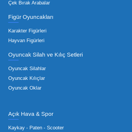
Çek Bırak Arabalar
vazgeçilmezi olan yumuşak dokulu sevilen
ürünler.
Toptan peluş oyuncak
Figür Oyuncakları
seçeneklerimizi keşfederek koleksiyonunuza
en sevilen karakterleri ekleyebilirsiniz.
Karakter Figürleri
Eğitici Setler:
Çocukların zihinsel ve motor
Hayvan Figürleri
becerilerini geliştiren, özellikle anaokulları
Oyuncak Silah ve Kılıç Setleri
tarafından tercih edilen
toptan eğitici
oyuncaklar
ile fark yaratın. Bu setler,
Oyuncak Silahlar
ebeveynlerin son yıllarda en çok satın aldığı
Oyuncak Kılıçlar
ürün grupları arasında yer almaktadır.
Oyuncak Oklar
Oyuncak Araçlar:
Erkek çocukların favorisi
olan en popüler
toptan oyuncak araba
modelleri, setler ve kumandalı araçlar geniş
Açık Hava & Spor
stok imkanımızla sunulmaktadır.
Küçük Oyuncaklar:
Hızlı sirkülasyon
Kaykay - Paten - Scooter