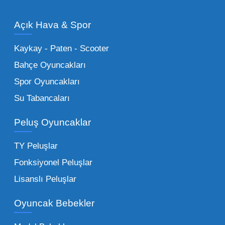
modelleri, setler ve kumandalı araçlar geniş
Açık Hava & Spor
stok imkanımızla sunulmaktadır.
Küçük Oyuncaklar:
Hızlı sirkülasyon
Kaykay - Paten - Scooter
sağlayan toptan küçük oyuncaklar, bakkallar,
Bahçe Oyuncakları
kırtasiyeler ve marketler için can kurtarıcıdır.
Spor Oyuncakları
Bu kategorideki küçük oyuncaklar toptan
Su Tabancaları
alımlarda çok düşük maliyetlerle yüksek
adetli stok yapmanıza olanak tanır. Özellikle
Peluş Oyuncaklar
sürpriz paketler ve figürler, çocukların
harçlıklarıyla kolayca alabildiği ürünlerdir.
TY Peluşlar
Çocuk Oyuncakları Toptan Seçenekleri:
Fonksiyonel Peluşlar
Bebeklik döneminden ergenliğe kadar geniş
Lisanslı Peluşlar
bir yelpazeyi kapsayan çocuk oyuncakları
Oyuncak Bebekler
toptan tedariği yaparken, piyasadaki en son
trendleri takip etmekteyiz. Lisanslı