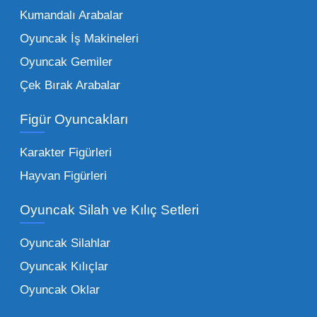
Kumandalı Arabalar
Oyuncak bünyesinde öne çıkan ve en çok
tercih edilen kategorilerimiz:
Oyuncak İş Makineleri
Oyuncak Gemiler
Peluş Oyuncaklar:
Her yaş grubunun
Çek Bırak Arabalar
vazgeçilmezi olan yumuşak dokulu sevilen
ürünler.
Toptan peluş oyuncak
Figür Oyuncakları
seçeneklerimizi keşfederek koleksiyonunuza
en sevilen karakterleri ekleyebilirsiniz.
Karakter Figürleri
Eğitici Setler:
Çocukların zihinsel ve motor
Hayvan Figürleri
becerilerini geliştiren, özellikle anaokulları
Oyuncak Silah ve Kılıç Setleri
tarafından tercih edilen
toptan eğitici
oyuncaklar
ile fark yaratın. Bu setler,
Oyuncak Silahlar
ebeveynlerin son yıllarda en çok satın aldığı
Oyuncak Kılıçlar
ürün grupları arasında yer almaktadır.
Oyuncak Oklar
Oyuncak Araçlar:
Erkek çocukların favorisi
olan en popüler
toptan oyuncak araba