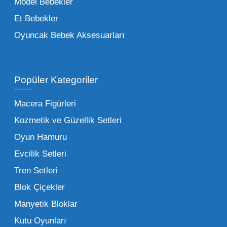
Model Bebekler
figürlerden geleneksel oyun setlerine kadar
Et Bebekler
her şeyi portföyümüzde bulabilirsiniz.
Oyuncak Bebek Aksesuarları
Toptan Oyuncak Satışı Avantajları
Popüler Kategoriler
İşletmeler için toptan oyuncak satış ve alımı
yapmanın sağladığı en büyük avantaj,
Macera Figürleri
şüphesiz ki birim maliyetin düşmesidir.
Kozmetik ve Güzellik Setleri
Oyuncak toptan kanalına geçildiğinde,
Oyun Hamuru
perakende satış fiyatı ile alış fiyatı arasındaki
makas açılır ve bu da ciddi kâr marjları elde
Evcilik Setleri
edilmesini sağlar. Toplu alımlarda uygulanan
Tren Setleri
özel iskontolar, özellikle kampanya
Blok Çiçekler
dönemlerinde işletmenizin finansal olarak
Manyetik Bloklar
rahatlamasına yardımcı olur.
Kutu Oyunları