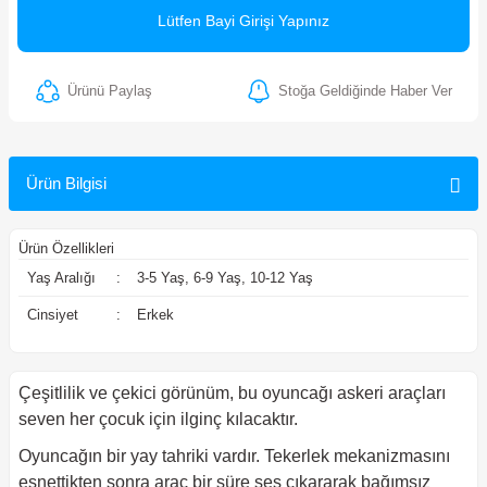
Lütfen Bayi Girişi Yapınız
ler
Ürünü Paylaş
Stoğa Geldiğinde Haber Ver
Ürün Bilgisi
Ürün Özellikleri
Yaş Aralığı
:
3-5 Yaş, 6-9 Yaş, 10-12 Yaş
Cinsiyet
:
Erkek
Çeşitlilik ve çekici görünüm, bu oyuncağı askeri araçları
seven her çocuk için ilginç kılacaktır.
Oyuncağın bir yay tahriki vardır. Tekerlek mekanizmasını
esnettikten sonra araç bir süre ses çıkararak bağımsız