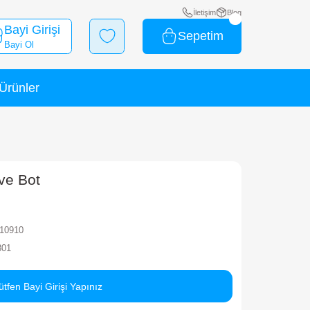
Bayi Girişi
Bayi Ol
Yeni Ürünler
İndirimli Ürünler
ombat Force Jeep ve Bot
rka
MEGA
ok Kodu
150160BIGB10910
rkod