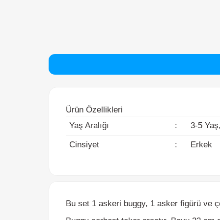
Ürün Özellikleri
Yaş Aralığı
:
3-5 Yaş, 6
Cinsiyet
:
Erkek
Bu set 1 askeri buggy, 1 asker figürü ve çeş
Buggy serbest teker araçtır. Boyu 22 cm dir
Asker figürünün boyu yaklaşık 9 cm dir. Kolla