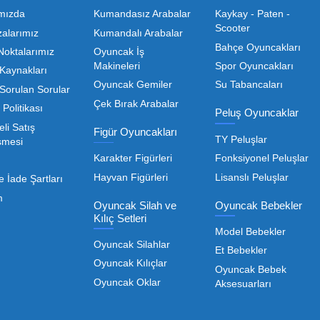
Toptan Oyuncak Satışı, Uygun Fiyatl
r hem de kreş, okul ve oyun alanları gibi işletmeler için
edarikçiyi bulmaktan geçer. Toptan oyuncak satışı süreçler
öneme sahiptir. Oyuncak dünyası hızla değişen trendlere sa
eden ürünleri bünyesinde barı
 geniş ürün yelpazesiyle, işletmenizin ihtiyacı olan tü
rle, her ölçekteki bayinin rekabet gücünü artırmayı hedef
Devamını Oku
nızda kaliteyi uygun maliyetle buluşturmak bizim önceliği
liği de işletmenizin karlılığını doğrudan etkiler. Bu nokta
Toptan Oyuncak Çeşitle
Kurumsal
Oyuncak Arabalar