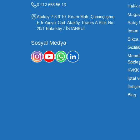
Oyuncak sektörü, hem perakendecile
etmenin en temel yolu ise doğru t
sürdürülebilir büyümesi için kritik 
Mega Oyuncak olarak sunduğumuz
konusunda sunduğumuz esnek çözümle
sahibi, ucuz toptan oyuncak arayışı
destek ve ürün sürekli
b2b@megaoyuncak.com.tr