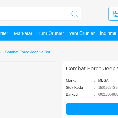
Kategoriler
Markalar
Tüm Ürünler
yun Setleri
Combat Force Jeep ve Bot
C
Ma
St
Ba