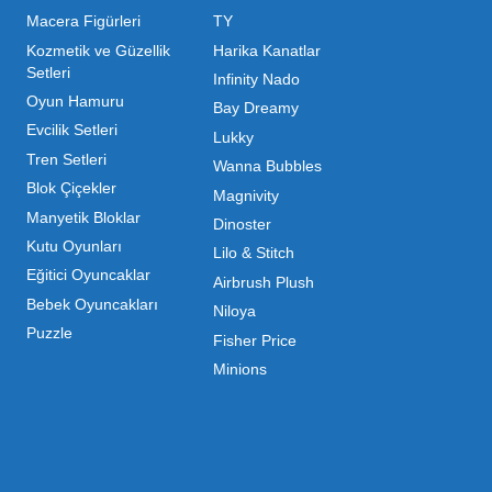
ı Toptan Oyuncak Çeşitleri
 her zaman canlı ve dinamik bir pazar sunar. Bu pazarda 
inde maliyetleri minimize etmek ve ürün çeşitliliğini artı
hip olduğu için, işletmelerin stoklarını güncel tutması v
ndırması gerekir.
m kategorilerde profesyonel çözümler üretiyoruz. Toptan 
liyoruz. İster küçük bir kırtasiye işletmecisi olun ister
 ▼
mizdir. Toptan oyuncak alımı yaparken sadece fiyat değil,
da Mega Oyuncak, güvenilir bir iş ortağı olarak yanınızda y
ri Nelerdir?
Açık Hava & Spor
Popüler Kategoriler