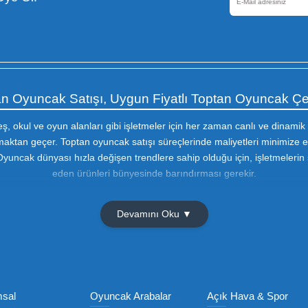
Güvenli Alışveriş
256 Bir SSL sertifikası ile
korunmaktadır
Olmak İçin Üye Ol!