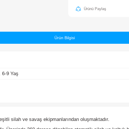
-9 Yaş
Ürün Bilgisi
itli silah ve savaş ekipmanlarından oluşmaktadır.
. Üzerinde 360 derece dönebilen otomatik silah ve koltuk bulun
rı, bacakları ve boynu hareketlidir.