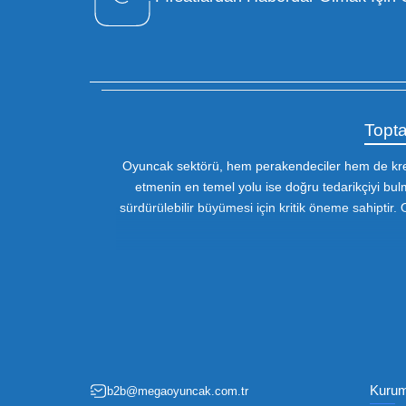
Özel Müşteri Temsilcisi
Bizimle iletişime geçin : 0212 653 56
13
Fırsatlardan Haberdar 