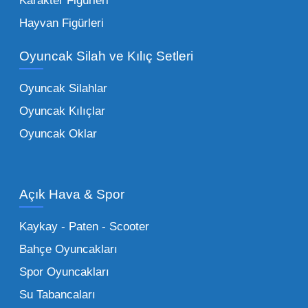
Karakter Figürleri
Eğitici Setler:
Çocukların zihinsel ve motor
Hayvan Figürleri
becerilerini geliştiren, özellikle anaokulları
Oyuncak Silah ve Kılıç Setleri
tarafından tercih edilen
toptan eğitici
oyuncaklar
ile fark yaratın. Bu setler,
Oyuncak Silahlar
ebeveynlerin son yıllarda en çok satın aldığı
Oyuncak Kılıçlar
ürün grupları arasında yer almaktadır.
Oyuncak Oklar
Oyuncak Araçlar:
Erkek çocukların favorisi
olan en popüler
toptan oyuncak araba
modelleri, setler ve kumandalı araçlar geniş
Açık Hava & Spor
stok imkanımızla sunulmaktadır.
Küçük Oyuncaklar:
Hızlı sirkülasyon
Kaykay - Paten - Scooter
sağlayan toptan küçük oyuncaklar, bakkallar,
Bahçe Oyuncakları
kırtasiyeler ve marketler için can kurtarıcıdır.
Spor Oyuncakları
Bu kategorideki küçük oyuncaklar toptan
Su Tabancaları
alımlarda çok düşük maliyetlerle yüksek