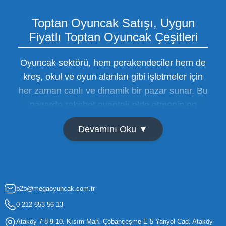
Toptan Oyuncak Satışı, Uygun
Fiyatlı Toptan Oyuncak Çeşitleri
Oyuncak sektörü, hem perakendeciler hem de
kreş, okul ve oyun alanları gibi işletmeler için
her zaman canlı ve dinamik bir pazar sunar. Bu
pazarda rekabet avantajı elde etmenin en
temel yolu ise doğru tedarikçiyi bulmaktan
Devamını Oku ▼
geçer. Toptan oyuncak satışı süreçlerinde
maliyetleri minimize etmek ve ürün çeşitliliğini
artırmak, bir işletmenin sürdürülebilir büyümesi
için kritik öneme sahiptir. Oyuncak dünyası
b2b@megaoyuncak.com.tr
hızla değişen trendlere sahip olduğu için,
işletmelerin stoklarını güncel tutması ve her
0 212 653 56 13
yaş grubuna hitap eden ürünleri bünyesinde
Ataköy 7-8-9-10. Kısım Mah. Çobançeşme E-5 Yanyol Cad. Ataköy