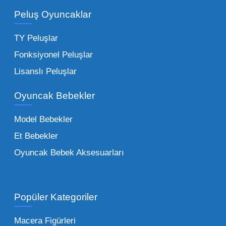
adetli stok yapmanıza olanak tanır. Özellikle
Peluş Oyuncaklar
sürpriz paketler ve figürler, çocukların
harçlıklarıyla kolayca alabildiği ürünlerdir.
TY Peluşlar
Çocuk Oyuncakları Toptan Seçenekleri:
Fonksiyonel Peluşlar
Bebeklik döneminden ergenliğe kadar geniş
Lisanslı Peluşlar
bir yelpazeyi kapsayan çocuk oyuncakları
Oyuncak Bebekler
toptan tedariği yaparken, piyasadaki en son
trendleri takip etmekteyiz. Lisanslı
Model Bebekler
figürlerden geleneksel oyun setlerine kadar
Et Bebekler
her şeyi portföyümüzde bulabilirsiniz.
Oyuncak Bebek Aksesuarları
Toptan Oyuncak Satışı Avantajları
Popüler Kategoriler
İşletmeler için toptan oyuncak satış ve alımı
yapmanın sağladığı en büyük avantaj,
Macera Figürleri