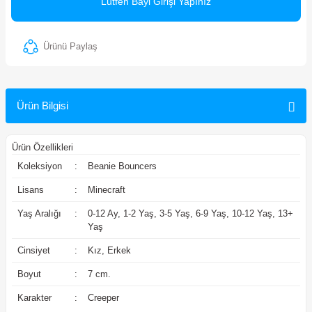
Lütfen Bayi Girişi Yapınız
ler
Ürünü Paylaş
Ürün Bilgisi
Ürün Özellikleri
Koleksiyon
:
Beanie Bouncers
Lisans
:
Minecraft
Yaş Aralığı
:
0-12 Ay, 1-2 Yaş, 3-5 Yaş, 6-9 Yaş, 10-12 Yaş, 13+
Yaş
Cinsiyet
:
Kız, Erkek
Boyut
:
7 cm.
Karakter
:
Creeper