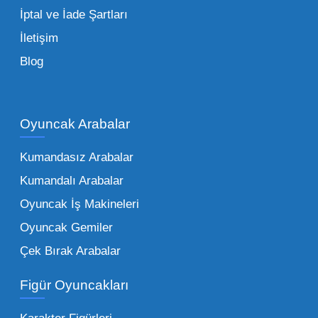
İptal ve İade Şartları
İletişim
Toptan Oyuncak Çeşitleri Nelerdir?
Blog
Çocukların hayal dünyası sınır tanımadığı gibi,
piyasadaki toptan oyuncak çeşitleri de bir o
kadar zengindir. Bir mağazanın veya eğitim
Oyuncak Arabalar
kurumunun başarısı, sunduğu ürünlerin
Kumandasız Arabalar
çeşitliliği ile doğru orantılıdır. İşte Mega
Kumandalı Arabalar
Oyuncak bünyesinde öne çıkan ve en çok
tercih edilen kategorilerimiz:
Oyuncak İş Makineleri
Oyuncak Gemiler
Peluş Oyuncaklar:
Her yaş grubunun
Çek Bırak Arabalar
vazgeçilmezi olan yumuşak dokulu sevilen
ürünler.
Toptan peluş oyuncak
Figür Oyuncakları
seçeneklerimizi keşfederek koleksiyonunuza
en sevilen karakterleri ekleyebilirsiniz.