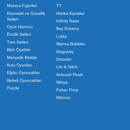
ı Toptan Oyuncak Çeşitleri
 her zaman canlı ve dinamik bir pazar sunar. Bu pazarda 
inde maliyetleri minimize etmek ve ürün çeşitliliğini artı
hip olduğu için, işletmelerin stoklarını güncel tutması v
ndırması gerekir.
m kategorilerde profesyonel çözümler üretiyoruz. Toptan 
liyoruz. İster küçük bir kırtasiye işletmecisi olun ister
 ▼
mizdir. Toptan oyuncak alımı yaparken sadece fiyat değil,
da Mega Oyuncak, güvenilir bir iş ortağı olarak yanınızda y
ri Nelerdir?
Açık Hava & Spor
Popüler Kategoriler