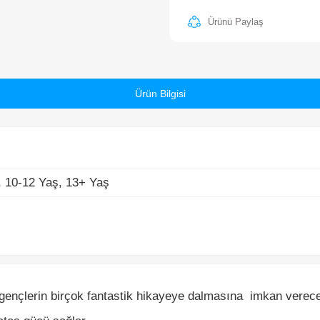
10-12 Yaş, 13+ Yaş
Ürün Bilgisi
nçlerin birçok fantastik hikayeye dalmasına imkan verecek ina
eş gücü sağlar.
 ile kolaylıkla göze çarpar.