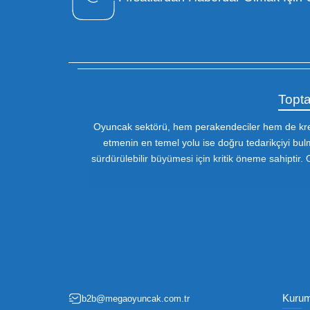
Özel Müşteri Temsilcisi
Bizimle iletişime geçin : 0212 653 56
13
Fırsatlardan Haberdar 