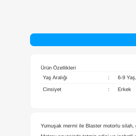
Ürün Özellikleri
Yaş Aralığı
:
6-9 Yaş, 
Cinsiyet
:
Erkek
Yumuşak mermi ile Blaster motorlu silah, ge
Motoru sayesinde tatmin edici ve isabetli at
Muhteşem bir tasarım ve şık bir renklendirme