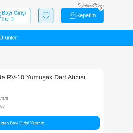
Bayi Girişi
Bayi Ol
Yeni Ürünler
İndirimli Ürünler
 Yumuşak Dart Atıcısı
laze Storm Barricade RV-10 Yumuşak D
rka
MEGA
ok Kodu
010202BIGC7079
rkod