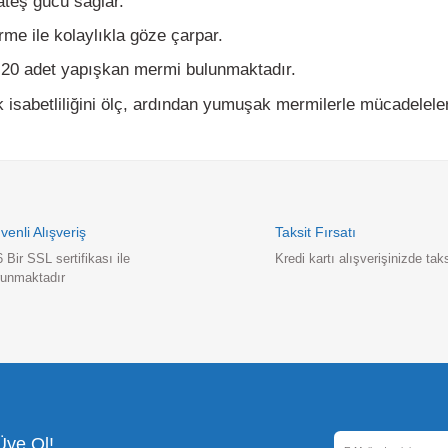
0 adet yapışkan mermi bulunmaktadır.
sabetliliğini ölç, ardından yumuşak mermilerle mücadelelere kat