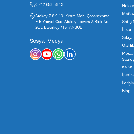
Oyuncak sektörü, hem perakendecile
etmenin en temel yolu ise doğru t
sürdürülebilir büyümesi için kritik 
Mega Oyuncak olarak sunduğumuz
konusunda sunduğumuz esnek çözümle
sahibi, ucuz toptan oyuncak arayışı
destek ve ürün sürekli
b2b@megaoyuncak.com.tr