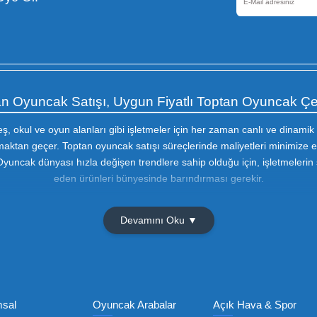
Güvenli Alışveriş
256 Bir SSL sertifikası ile
korunmaktadır
Olmak İçin Üye Ol!