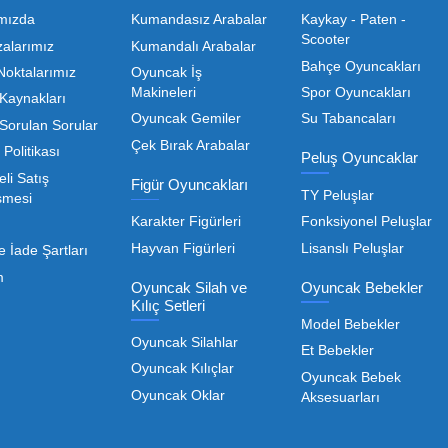
Toptan Oyuncak Satışı, Uygun Fiyatl
r hem de kreş, okul ve oyun alanları gibi işletmeler için
edarikçiyi bulmaktan geçer. Toptan oyuncak satışı süreçler
öneme sahiptir. Oyuncak dünyası hızla değişen trendlere sa
eden ürünleri bünyesinde barı
 geniş ürün yelpazesiyle, işletmenizin ihtiyacı olan tü
rle, her ölçekteki bayinin rekabet gücünü artırmayı hedef
Devamını Oku
nızda kaliteyi uygun maliyetle buluşturmak bizim önceliği
liği de işletmenizin karlılığını doğrudan etkiler. Bu nokta
Toptan Oyuncak Çeşitle
Kurumsal
Oyuncak Arabalar