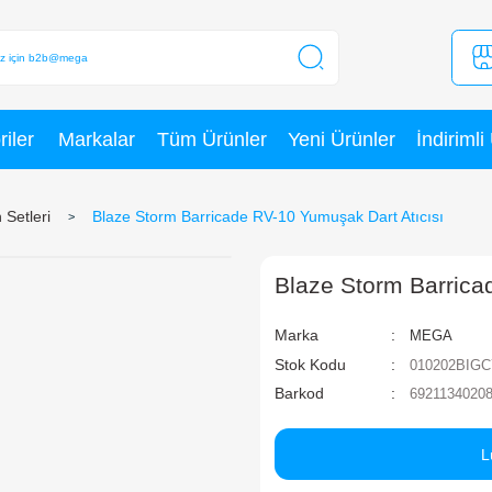
Kategoriler
Markalar
Tüm Ürünler
leri
Silah Setleri
Blaze Storm Barricade RV-10
B
Ma
St
Ba