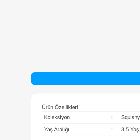
Ürün Özellikleri
Koleksiyon
:
Squishy B
Yaş Aralığı
:
3-5 Yaş, 
Cinsiyet
:
Kız, Erke