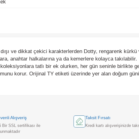
 ve dikkat çekici karakterlerden Dotty, rengarenk kürkü ve parl
a, anahtar halkalarına ya da kemerlere kolayca takılabilir. 12 c
oleksiyonlara tatlı bir ek olurken, her gün seninle birlikte gezi
nu korur. Orijinal TY etiketi üzerinde yer alan doğum günü bilgi