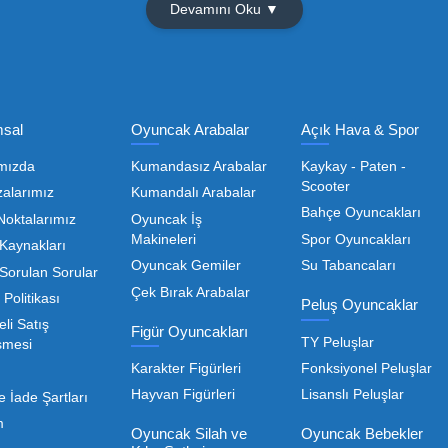
Olmak İçin Üye Ol!
Toptan Oyuncak Satışı, Uygun Fiyatl
r hem de kreş, okul ve oyun alanları gibi işletmeler için
edarikçiyi bulmaktan geçer. Toptan oyuncak satışı süreçler
öneme sahiptir. Oyuncak dünyası hızla değişen trendlere sa
eden ürünleri bünyesinde barı
 geniş ürün yelpazesiyle, işletmenizin ihtiyacı olan tü