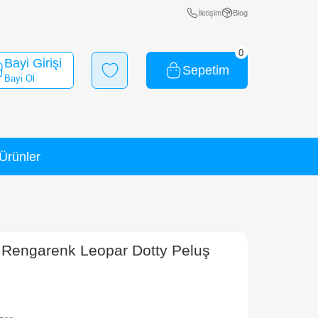
Bayi Girişi
Bayi Ol
Yeni Ürünler
İndirimli Ürünler
 Anahtarlık 12 cm.
Y Squishy Beanies Rengarenk Leopar