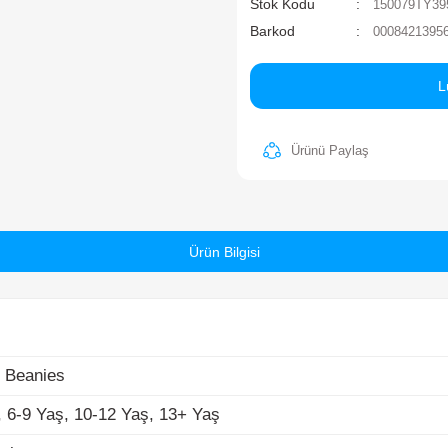
A
Ma
St
Ba
eanies
6-9 Yaş, 10-12 Yaş, 13+ Yaş
k
Ürün Bilgisi