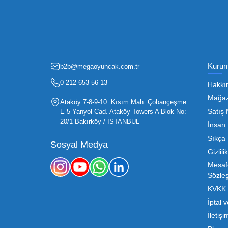
Fırsatlardan Haberdar 
Oyuncak sektörü, hem perakendecile
etmenin en temel yolu ise doğru t
sürdürülebilir büyümesi için kritik 
Mega Oyuncak olarak sunduğumuz