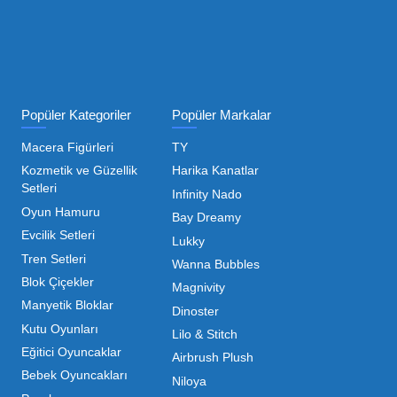
ı Toptan Oyuncak Çeşitleri
 her zaman canlı ve dinamik bir pazar sunar. Bu pazarda 
inde maliyetleri minimize etmek ve ürün çeşitliliğini artı
hip olduğu için, işletmelerin stoklarını güncel tutması v
ndırması gerekir.
m kategorilerde profesyonel çözümler üretiyoruz. Toptan 