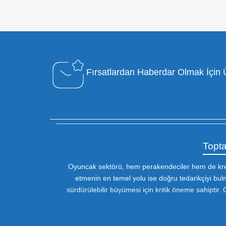
Özel Müşteri Temsilcisi
Bizimle iletişime geçin : 0212 653 56
13