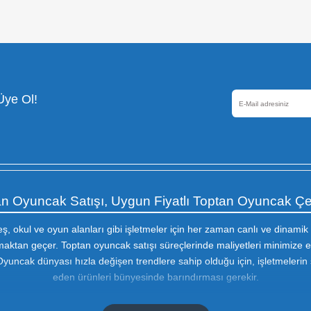
Güvenli Alışveriş
256 Bir SSL sertifikası ile
korunmaktadır