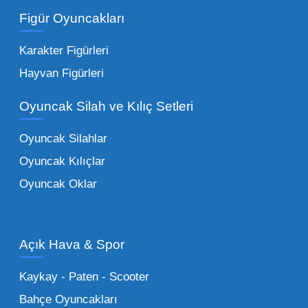
ürünler.
Toptan peluş oyuncak
Figür Oyuncakları
seçeneklerimizi keşfederek koleksiyonunuza
en sevilen karakterleri ekleyebilirsiniz.
Karakter Figürleri
Eğitici Setler:
Çocukların zihinsel ve motor
Hayvan Figürleri
becerilerini geliştiren, özellikle anaokulları
Oyuncak Silah ve Kılıç Setleri
tarafından tercih edilen
toptan eğitici
oyuncaklar
ile fark yaratın. Bu setler,
Oyuncak Silahlar
ebeveynlerin son yıllarda en çok satın aldığı
Oyuncak Kılıçlar
ürün grupları arasında yer almaktadır.
Oyuncak Oklar
Oyuncak Araçlar:
Erkek çocukların favorisi
olan en popüler
toptan oyuncak araba
modelleri, setler ve kumandalı araçlar geniş
Açık Hava & Spor
stok imkanımızla sunulmaktadır.
Küçük Oyuncaklar:
Hızlı sirkülasyon
Kaykay - Paten - Scooter
sağlayan toptan küçük oyuncaklar, bakkallar,
Bahçe Oyuncakları