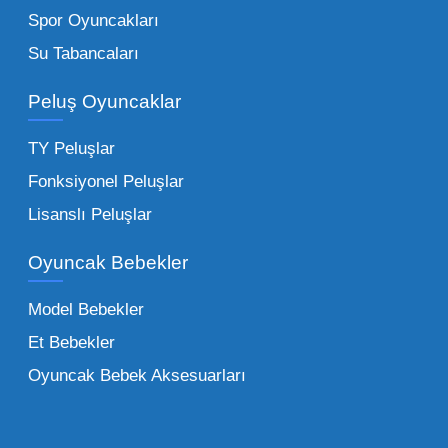
kırtasiyeler ve marketler için can kurtarıcıdır.
Spor Oyuncakları
Bu kategorideki küçük oyuncaklar toptan
Su Tabancaları
alımlarda çok düşük maliyetlerle yüksek
adetli stok yapmanıza olanak tanır. Özellikle
Peluş Oyuncaklar
sürpriz paketler ve figürler, çocukların
harçlıklarıyla kolayca alabildiği ürünlerdir.
TY Peluşlar
Çocuk Oyuncakları Toptan Seçenekleri:
Fonksiyonel Peluşlar
Bebeklik döneminden ergenliğe kadar geniş
Lisanslı Peluşlar
bir yelpazeyi kapsayan çocuk oyuncakları
Oyuncak Bebekler
toptan tedariği yaparken, piyasadaki en son
trendleri takip etmekteyiz. Lisanslı
Model Bebekler
figürlerden geleneksel oyun setlerine kadar
Et Bebekler
her şeyi portföyümüzde bulabilirsiniz.
Oyuncak Bebek Aksesuarları
Toptan Oyuncak Satışı Avantajları