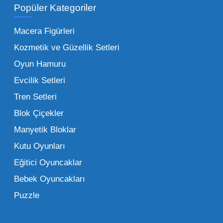
Popüler Kategoriler
İşletmeler için toptan oyuncak satış ve alımı
yapmanın sağladığı en büyük avantaj,
Macera Figürleri
şüphesiz ki birim maliyetin düşmesidir.
Kozmetik ve Güzellik Setleri
Oyuncak toptan kanalına geçildiğinde,
Oyun Hamuru
perakende satış fiyatı ile alış fiyatı arasındaki
makas açılır ve bu da ciddi kâr marjları elde
Evcilik Setleri
edilmesini sağlar. Toplu alımlarda uygulanan
Tren Setleri
özel iskontolar, özellikle kampanya
Blok Çiçekler
dönemlerinde işletmenizin finansal olarak
Manyetik Bloklar
rahatlamasına yardımcı olur.
Kutu Oyunları
Bir diğer avantaj ise stok sürekliliğidir.
Eğitici Oyuncaklar
Müşterileriniz bir ürünü sorduğunda "yok"
Bebek Oyuncakları
demek, marka sadakatini zedeler. Profesyonel
Puzzle
bir oyuncak toptan satış ortağı ile çalışmak,
raflarınızın hiçbir zaman boş kalmamasını