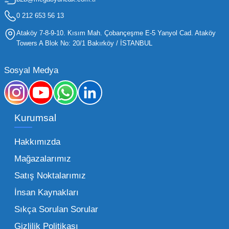
hızla değişen trendlere sahip olduğu için,
işletmelerin stoklarını güncel tutması ve her
0 212 653 56 13
yaş grubuna hitap eden ürünleri bünyesinde
Ataköy 7-8-9-10. Kısım Mah. Çobançeşme E-5 Yanyol Cad. Ataköy
barındırması gerekir.
Towers A Blok No: 20/1 Bakırköy / İSTANBUL
Mega Oyuncak olarak sunduğumuz geniş ürün
Sosyal Medya
yelpazesiyle, işletmenizin ihtiyacı olan tüm
kategorilerde profesyonel çözümler üretiyoruz.
Toptan oyuncak fiyatları konusunda
Kurumsal
sunduğumuz esnek çözümlerle, her ölçekteki
bayinin rekabet gücünü artırmayı hedefliyoruz.
Hakkımızda
İster küçük bir kırtasiye işletmecisi olun ister
Mağazalarımız
büyük bir oyun alanı sahibi, ucuz toptan
Satış Noktalarımız
oyuncak arayışınızda kaliteyi uygun maliyetle
İnsan Kaynakları
buluşturmak bizim önceliğimizdir. Toptan
oyuncak alımı yaparken sadece fiyat değil,
Sıkça Sorulan Sorular
aynı zamanda lojistik destek ve ürün sürekliliği
Gizlilik Politikası