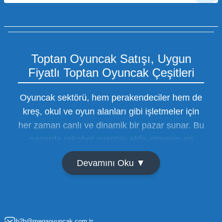
Toptan Oyuncak Satışı, Uygun
Fiyatlı Toptan Oyuncak Çeşitleri
Oyuncak sektörü, hem perakendeciler hem de
kreş, okul ve oyun alanları gibi işletmeler için
her zaman canlı ve dinamik bir pazar sunar. Bu
pazarda rekabet avantajı elde etmenin en
temel yolu ise doğru tedarikçiyi bulmaktan
Devamını Oku ▼
geçer. Toptan oyuncak satışı süreçlerinde
maliyetleri minimize etmek ve ürün çeşitliliğini
artırmak, bir işletmenin sürdürülebilir büyümesi
için kritik öneme sahiptir. Oyuncak dünyası
b2b@megaoyuncak.com.tr