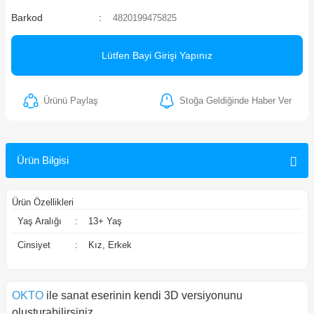
Barkod
4820199475825
ler
Lütfen Bayi Girişi Yapınız
Ürünü Paylaş
Stoğa Geldiğinde Haber Ver
Ürün Bilgisi
Ürün Özellikleri
Yaş Aralığı
:
13+ Yaş
Cinsiyet
:
Kız, Erkek
OKTO
ile sanat eserinin kendi 3D versiyonunu
oluşturabilirsiniz.