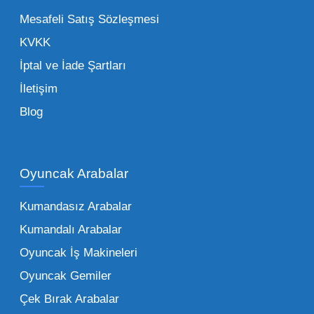
de işletmenizin karlılığını doğrudan etkiler. Bu
Mesafeli Satış Sözleşmesi
noktada Mega Oyuncak, güvenilir bir iş ortağı
KVKK
olarak yanınızda yer alır.
İptal ve İade Şartları
İletişim
Toptan Oyuncak Çeşitleri Nelerdir?
Blog
Çocukların hayal dünyası sınır tanımadığı gibi,
piyasadaki toptan oyuncak çeşitleri de bir o
kadar zengindir. Bir mağazanın veya eğitim
Oyuncak Arabalar
kurumunun başarısı, sunduğu ürünlerin
Kumandasız Arabalar
çeşitliliği ile doğru orantılıdır. İşte Mega
Kumandalı Arabalar
Oyuncak bünyesinde öne çıkan ve en çok
tercih edilen kategorilerimiz:
Oyuncak İş Makineleri
Oyuncak Gemiler
Peluş Oyuncaklar:
Her yaş grubunun
Çek Bırak Arabalar
vazgeçilmezi olan yumuşak dokulu sevilen