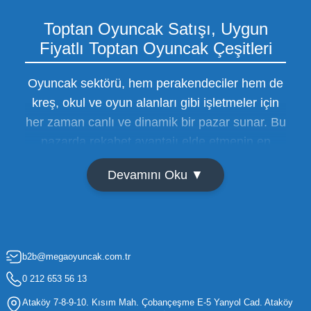
Toptan Oyuncak Satışı, Uygun
Fiyatlı Toptan Oyuncak Çeşitleri
Oyuncak sektörü, hem perakendeciler hem de
kreş, okul ve oyun alanları gibi işletmeler için
her zaman canlı ve dinamik bir pazar sunar. Bu
pazarda rekabet avantajı elde etmenin en
temel yolu ise doğru tedarikçiyi bulmaktan
Devamını Oku ▼
geçer. Toptan oyuncak satışı süreçlerinde
maliyetleri minimize etmek ve ürün çeşitliliğini
artırmak, bir işletmenin sürdürülebilir büyümesi
için kritik öneme sahiptir. Oyuncak dünyası
b2b@megaoyuncak.com.tr
hızla değişen trendlere sahip olduğu için,
işletmelerin stoklarını güncel tutması ve her
0 212 653 56 13
yaş grubuna hitap eden ürünleri bünyesinde
Ataköy 7-8-9-10. Kısım Mah. Çobançeşme E-5 Yanyol Cad. Ataköy