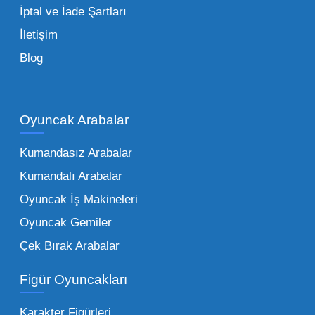
İptal ve İade Şartları
İletişim
Toptan Oyuncak Çeşitleri Nelerdir?
Blog
Çocukların hayal dünyası sınır tanımadığı gibi,
piyasadaki toptan oyuncak çeşitleri de bir o
kadar zengindir. Bir mağazanın veya eğitim
Oyuncak Arabalar
kurumunun başarısı, sunduğu ürünlerin
Kumandasız Arabalar
çeşitliliği ile doğru orantılıdır. İşte Mega
Kumandalı Arabalar
Oyuncak bünyesinde öne çıkan ve en çok
tercih edilen kategorilerimiz:
Oyuncak İş Makineleri
Oyuncak Gemiler
Peluş Oyuncaklar:
Her yaş grubunun
Çek Bırak Arabalar
vazgeçilmezi olan yumuşak dokulu sevilen
ürünler.
Toptan peluş oyuncak
Figür Oyuncakları
seçeneklerimizi keşfederek koleksiyonunuza
en sevilen karakterleri ekleyebilirsiniz.
Karakter Figürleri