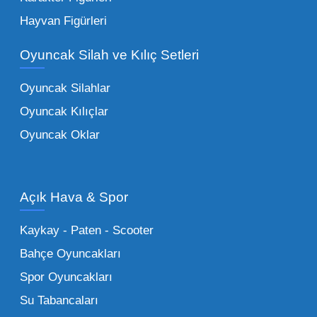
Eğitici Setler:
Çocukların zihinsel ve motor
Hayvan Figürleri
becerilerini geliştiren, özellikle anaokulları
Oyuncak Silah ve Kılıç Setleri
tarafından tercih edilen
toptan eğitici
oyuncaklar
ile fark yaratın. Bu setler,
Oyuncak Silahlar
ebeveynlerin son yıllarda en çok satın aldığı
Oyuncak Kılıçlar
ürün grupları arasında yer almaktadır.
Oyuncak Oklar
Oyuncak Araçlar:
Erkek çocukların favorisi
olan en popüler
toptan oyuncak araba
modelleri, setler ve kumandalı araçlar geniş
Açık Hava & Spor
stok imkanımızla sunulmaktadır.
Küçük Oyuncaklar:
Hızlı sirkülasyon
Kaykay - Paten - Scooter
sağlayan toptan küçük oyuncaklar, bakkallar,
Bahçe Oyuncakları
kırtasiyeler ve marketler için can kurtarıcıdır.
Spor Oyuncakları
Bu kategorideki küçük oyuncaklar toptan
Su Tabancaları
alımlarda çok düşük maliyetlerle yüksek