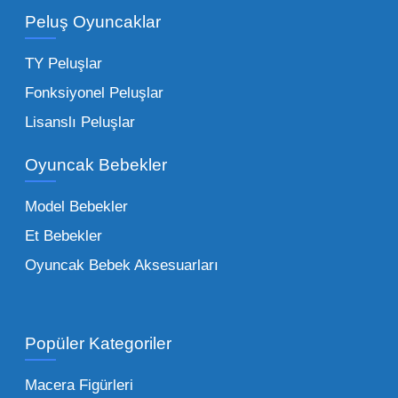
adetli stok yapmanıza olanak tanır. Özellikle
Peluş Oyuncaklar
sürpriz paketler ve figürler, çocukların
harçlıklarıyla kolayca alabildiği ürünlerdir.
TY Peluşlar
Çocuk Oyuncakları Toptan Seçenekleri:
Fonksiyonel Peluşlar
Bebeklik döneminden ergenliğe kadar geniş
Lisanslı Peluşlar
bir yelpazeyi kapsayan çocuk oyuncakları
Oyuncak Bebekler
toptan tedariği yaparken, piyasadaki en son
trendleri takip etmekteyiz. Lisanslı
Model Bebekler
figürlerden geleneksel oyun setlerine kadar
Et Bebekler
her şeyi portföyümüzde bulabilirsiniz.
Oyuncak Bebek Aksesuarları
Toptan Oyuncak Satışı Avantajları
Popüler Kategoriler
İşletmeler için toptan oyuncak satış ve alımı
yapmanın sağladığı en büyük avantaj,
Macera Figürleri
şüphesiz ki birim maliyetin düşmesidir.