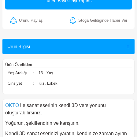
Lütfen Bayi Girişi Yapınız
ler
Ürünü Paylaş
Stoğa Geldiğinde Haber Ver
Ürün Bilgisi
Ürün Özellikleri
Yaş Aralığı
:
13+ Yaş
Cinsiyet
:
Kız, Erkek
OKTO
ile sanat eserinin kendi 3D versiyonunu
oluşturabilirsiniz.
Yoğurun, şekillendirin ve karıştırın.
Kendi 3D sanat eserinizi yaratın, kendinize zaman ayırın