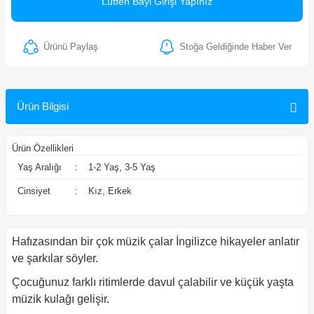
Lütfen Bayi Girişi Yapınız
ler
Ürünü Paylaş
Stoğa Geldiğinde Haber Ver
Ürün Bilgisi
Ürün Özellikleri
Yaş Aralığı
:
1-2 Yaş, 3-5 Yaş
Cinsiyet
:
Kız, Erkek
Hafızasından bir çok müzik çalar İngilizce hikayeler anlatır
ve şarkılar söyler.
Çocuğunuz farklı ritimlerde davul çalabilir ve küçük yaşta
müzik kulağı gelişir.