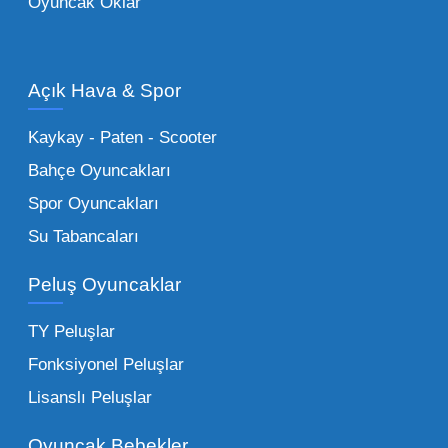
Oyuncak Oklar
Oyuncak Araçlar:
Erkek çocukların favorisi
olan en popüler
toptan oyuncak araba
modelleri, setler ve kumandalı araçlar geniş
Açık Hava & Spor
stok imkanımızla sunulmaktadır.
Küçük Oyuncaklar:
Hızlı sirkülasyon
Kaykay - Paten - Scooter
sağlayan toptan küçük oyuncaklar, bakkallar,
Bahçe Oyuncakları
kırtasiyeler ve marketler için can kurtarıcıdır.
Spor Oyuncakları
Bu kategorideki küçük oyuncaklar toptan
Su Tabancaları
alımlarda çok düşük maliyetlerle yüksek
adetli stok yapmanıza olanak tanır. Özellikle
Peluş Oyuncaklar
sürpriz paketler ve figürler, çocukların
harçlıklarıyla kolayca alabildiği ürünlerdir.
TY Peluşlar
Çocuk Oyuncakları Toptan Seçenekleri:
Fonksiyonel Peluşlar
Bebeklik döneminden ergenliğe kadar geniş
Lisanslı Peluşlar
bir yelpazeyi kapsayan çocuk oyuncakları
Oyuncak Bebekler