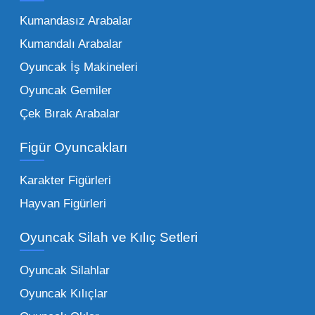
kurumunun başarısı, sunduğu ürünlerin
Kumandasız Arabalar
çeşitliliği ile doğru orantılıdır. İşte Mega
Kumandalı Arabalar
Oyuncak bünyesinde öne çıkan ve en çok
tercih edilen kategorilerimiz:
Oyuncak İş Makineleri
Oyuncak Gemiler
Peluş Oyuncaklar:
Her yaş grubunun
Çek Bırak Arabalar
vazgeçilmezi olan yumuşak dokulu sevilen
ürünler.
Toptan peluş oyuncak
Figür Oyuncakları
seçeneklerimizi keşfederek koleksiyonunuza
en sevilen karakterleri ekleyebilirsiniz.
Karakter Figürleri
Eğitici Setler:
Çocukların zihinsel ve motor
Hayvan Figürleri
becerilerini geliştiren, özellikle anaokulları
Oyuncak Silah ve Kılıç Setleri
tarafından tercih edilen
toptan eğitici
oyuncaklar
ile fark yaratın. Bu setler,
Oyuncak Silahlar
ebeveynlerin son yıllarda en çok satın aldığı
Oyuncak Kılıçlar
ürün grupları arasında yer almaktadır.