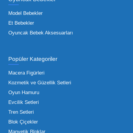
toptan tedariği yaparken, piyasadaki en son
trendleri takip etmekteyiz. Lisanslı
Model Bebekler
figürlerden geleneksel oyun setlerine kadar
Et Bebekler
her şeyi portföyümüzde bulabilirsiniz.
Oyuncak Bebek Aksesuarları
Toptan Oyuncak Satışı Avantajları
Popüler Kategoriler
İşletmeler için toptan oyuncak satış ve alımı
yapmanın sağladığı en büyük avantaj,
Macera Figürleri
şüphesiz ki birim maliyetin düşmesidir.
Kozmetik ve Güzellik Setleri
Oyuncak toptan kanalına geçildiğinde,
Oyun Hamuru
perakende satış fiyatı ile alış fiyatı arasındaki
makas açılır ve bu da ciddi kâr marjları elde
Evcilik Setleri
edilmesini sağlar. Toplu alımlarda uygulanan
Tren Setleri
özel iskontolar, özellikle kampanya
Blok Çiçekler
dönemlerinde işletmenizin finansal olarak
Manyetik Bloklar