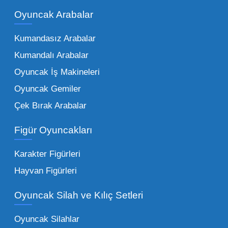
kadar zengindir. Bir mağazanın veya eğitim
Oyuncak Arabalar
kurumunun başarısı, sunduğu ürünlerin
Kumandasız Arabalar
çeşitliliği ile doğru orantılıdır. İşte Mega
Kumandalı Arabalar
Oyuncak bünyesinde öne çıkan ve en çok
tercih edilen kategorilerimiz:
Oyuncak İş Makineleri
Oyuncak Gemiler
Peluş Oyuncaklar:
Her yaş grubunun
Çek Bırak Arabalar
vazgeçilmezi olan yumuşak dokulu sevilen
ürünler.
Toptan peluş oyuncak
Figür Oyuncakları
seçeneklerimizi keşfederek koleksiyonunuza
en sevilen karakterleri ekleyebilirsiniz.
Karakter Figürleri
Eğitici Setler:
Çocukların zihinsel ve motor
Hayvan Figürleri
becerilerini geliştiren, özellikle anaokulları
Oyuncak Silah ve Kılıç Setleri
tarafından tercih edilen
toptan eğitici
oyuncaklar
ile fark yaratın. Bu setler,
Oyuncak Silahlar
ebeveynlerin son yıllarda en çok satın aldığı