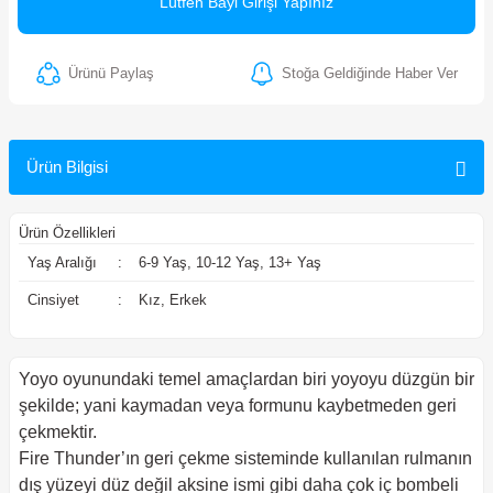
Lütfen Bayi Girişi Yapınız
ler
Ürünü Paylaş
Stoğa Geldiğinde Haber Ver
Ürün Bilgisi
Ürün Özellikleri
Yaş Aralığı
:
6-9 Yaş, 10-12 Yaş, 13+ Yaş
Cinsiyet
:
Kız, Erkek
Yoyo oyunundaki temel amaçlardan biri yoyoyu düzgün bir
şekilde; yani kaymadan veya formunu kaybetmeden geri
çekmektir.
Fire Thunder’ın geri çekme sisteminde kullanılan rulmanın
dış yüzeyi düz değil aksine ismi gibi daha çok iç bombeli