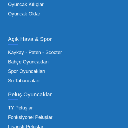
Oyuncak Kılıçlar
ürün grupları arasında yer almaktadır.
Oyuncak Oklar
Oyuncak Araçlar:
Erkek çocukların favorisi
olan en popüler
toptan oyuncak araba
modelleri, setler ve kumandalı araçlar geniş
Açık Hava & Spor
stok imkanımızla sunulmaktadır.
Küçük Oyuncaklar:
Hızlı sirkülasyon
Kaykay - Paten - Scooter
sağlayan toptan küçük oyuncaklar, bakkallar,
Bahçe Oyuncakları
kırtasiyeler ve marketler için can kurtarıcıdır.
Spor Oyuncakları
Bu kategorideki küçük oyuncaklar toptan
Su Tabancaları
alımlarda çok düşük maliyetlerle yüksek
adetli stok yapmanıza olanak tanır. Özellikle
Peluş Oyuncaklar
sürpriz paketler ve figürler, çocukların
harçlıklarıyla kolayca alabildiği ürünlerdir.
TY Peluşlar
Çocuk Oyuncakları Toptan Seçenekleri:
Fonksiyonel Peluşlar
Bebeklik döneminden ergenliğe kadar geniş
Lisanslı Peluşlar