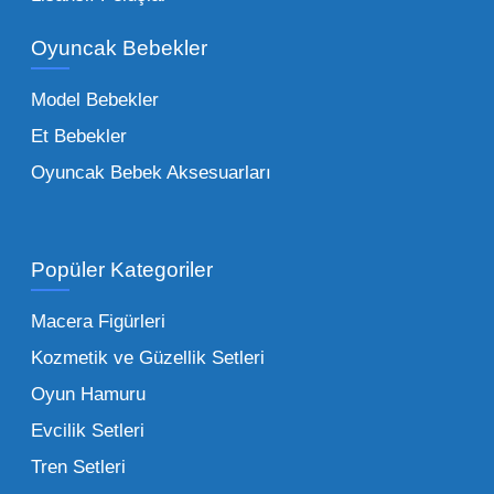
bir yelpazeyi kapsayan çocuk oyuncakları
Oyuncak Bebekler
toptan tedariği yaparken, piyasadaki en son
trendleri takip etmekteyiz. Lisanslı
Model Bebekler
figürlerden geleneksel oyun setlerine kadar
Et Bebekler
her şeyi portföyümüzde bulabilirsiniz.
Oyuncak Bebek Aksesuarları
Toptan Oyuncak Satışı Avantajları
Popüler Kategoriler
İşletmeler için toptan oyuncak satış ve alımı
yapmanın sağladığı en büyük avantaj,
Macera Figürleri
şüphesiz ki birim maliyetin düşmesidir.
Kozmetik ve Güzellik Setleri
Oyuncak toptan kanalına geçildiğinde,
Oyun Hamuru
perakende satış fiyatı ile alış fiyatı arasındaki
makas açılır ve bu da ciddi kâr marjları elde
Evcilik Setleri
edilmesini sağlar. Toplu alımlarda uygulanan
Tren Setleri
özel iskontolar, özellikle kampanya