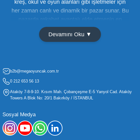
kreş, okul ve oyun alanları gibi işletmeler için
her zaman canlı ve dinamik bir pazar sunar. Bu
pazarda rekabet avantajı elde etmenin en
temel yolu ise doğru tedarikçiyi bulmaktan
Devamını Oku ▼
geçer. Toptan oyuncak satışı süreçlerinde
maliyetleri minimize etmek ve ürün çeşitliliğini
artırmak, bir işletmenin sürdürülebilir büyümesi
için kritik öneme sahiptir. Oyuncak dünyası
b2b@megaoyuncak.com.tr
hızla değişen trendlere sahip olduğu için,
işletmelerin stoklarını güncel tutması ve her
0 212 653 56 13
yaş grubuna hitap eden ürünleri bünyesinde
Ataköy 7-8-9-10. Kısım Mah. Çobançeşme E-5 Yanyol Cad. Ataköy
barındırması gerekir.
Towers A Blok No: 20/1 Bakırköy / İSTANBUL
Mega Oyuncak olarak sunduğumuz geniş ürün
Sosyal Medya
yelpazesiyle, işletmenizin ihtiyacı olan tüm
kategorilerde profesyonel çözümler üretiyoruz.
Toptan oyuncak fiyatları konusunda