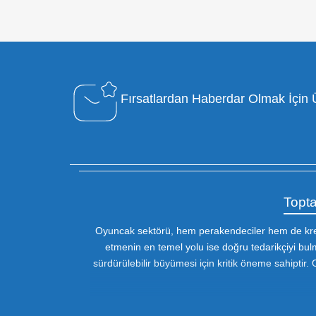
Özel Müşteri Temsilcisi
Bizimle iletişime geçin : 0212 653 56
13