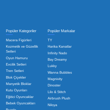
ı Toptan Oyuncak Çeşitleri
 her zaman canlı ve dinamik bir pazar sunar. Bu pazarda 
inde maliyetleri minimize etmek ve ürün çeşitliliğini artı
hip olduğu için, işletmelerin stoklarını güncel tutması v
ndırması gerekir.
m kategorilerde profesyonel çözümler üretiyoruz. Toptan 