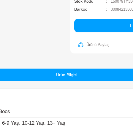
c
Ma
St
Ba
os
6-9 Yaş, 10-12 Yaş, 13+ Yaş
k
Ürün Bilgisi