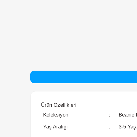
Ürün Özellikleri
Koleksiyon
:
Beanie Bo
Yaş Aralığı
:
3-5 Yaş, 
Cinsiyet
:
Kız, Erke