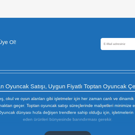
Güvenli Alışveriş
256 Bir SSL sertifikası ile
korunmaktadır