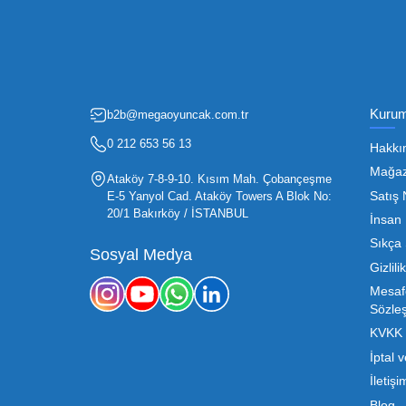
Fırsatlardan Haberdar 
Oyuncak sektörü, hem perakendecile
etmenin en temel yolu ise doğru t
sürdürülebilir büyümesi için kritik 
Mega Oyuncak olarak sunduğumuz