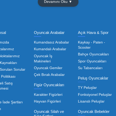
Olmak İçin Üye Ol!
Toptan Oyuncak Satışı, Uygun Fiyatl
r hem de kreş, okul ve oyun alanları gibi işletmeler için
edarikçiyi bulmaktan geçer. Toptan oyuncak satışı süreçler
öneme sahiptir. Oyuncak dünyası hızla değişen trendlere sa
eden ürünleri bünyesinde barı
 geniş ürün yelpazesiyle, işletmenizin ihtiyacı olan tü