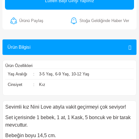
Lütfen Bayi Girişi Yapınız
ler
Ürünü Paylaş
Stoğa Geldiğinde Haber Ver
Ürün Bilgisi
Ürün Özellikleri
Yaş Aralığı
:
3-5 Yaş, 6-9 Yaş, 10-12 Yaş
Cinsiyet
:
Kız
Sevimli kız Nini Love atıyla vakit geçirmeyi çok seviyor!
Set içerisinde 1 bebek, 1 at, 1 Kask, 5 boncuk ve bir tarak
mevcuttur.
Bebeğin boyu 14,5 cm.