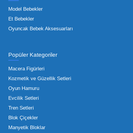
trendleri takip etmekteyiz. Lisanslı
Model Bebekler
figürlerden geleneksel oyun setlerine kadar
Et Bebekler
her şeyi portföyümüzde bulabilirsiniz.
Oyuncak Bebek Aksesuarları
Toptan Oyuncak Satışı Avantajları
Popüler Kategoriler
İşletmeler için toptan oyuncak satış ve alımı
yapmanın sağladığı en büyük avantaj,
Macera Figürleri
şüphesiz ki birim maliyetin düşmesidir.
Kozmetik ve Güzellik Setleri
Oyuncak toptan kanalına geçildiğinde,
Oyun Hamuru
perakende satış fiyatı ile alış fiyatı arasındaki
makas açılır ve bu da ciddi kâr marjları elde
Evcilik Setleri
edilmesini sağlar. Toplu alımlarda uygulanan
Tren Setleri
özel iskontolar, özellikle kampanya
Blok Çiçekler
dönemlerinde işletmenizin finansal olarak
Manyetik Bloklar
rahatlamasına yardımcı olur.