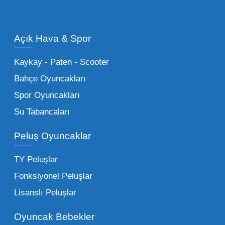
olan en popüler
toptan oyuncak araba
modelleri, setler ve kumandalı araçlar geniş
Açık Hava & Spor
stok imkanımızla sunulmaktadır.
Küçük Oyuncaklar:
Hızlı sirkülasyon
Kaykay - Paten - Scooter
sağlayan toptan küçük oyuncaklar, bakkallar,
Bahçe Oyuncakları
kırtasiyeler ve marketler için can kurtarıcıdır.
Spor Oyuncakları
Bu kategorideki küçük oyuncaklar toptan
Su Tabancaları
alımlarda çok düşük maliyetlerle yüksek
adetli stok yapmanıza olanak tanır. Özellikle
Peluş Oyuncaklar
sürpriz paketler ve figürler, çocukların
harçlıklarıyla kolayca alabildiği ürünlerdir.
TY Peluşlar
Çocuk Oyuncakları Toptan Seçenekleri:
Fonksiyonel Peluşlar
Bebeklik döneminden ergenliğe kadar geniş
Lisanslı Peluşlar
bir yelpazeyi kapsayan çocuk oyuncakları
Oyuncak Bebekler
toptan tedariği yaparken, piyasadaki en son