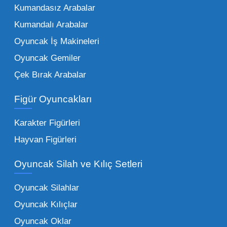
Kumandasız Arabalar
çeşitliliği ile doğru orantılıdır. İşte Mega
Kumandalı Arabalar
Oyuncak bünyesinde öne çıkan ve en çok
tercih edilen kategorilerimiz:
Oyuncak İş Makineleri
Oyuncak Gemiler
Peluş Oyuncaklar:
Her yaş grubunun
Çek Bırak Arabalar
vazgeçilmezi olan yumuşak dokulu sevilen
ürünler.
Toptan peluş oyuncak
Figür Oyuncakları
seçeneklerimizi keşfederek koleksiyonunuza
en sevilen karakterleri ekleyebilirsiniz.
Karakter Figürleri
Eğitici Setler:
Çocukların zihinsel ve motor
Hayvan Figürleri
becerilerini geliştiren, özellikle anaokulları
Oyuncak Silah ve Kılıç Setleri
tarafından tercih edilen
toptan eğitici
oyuncaklar
ile fark yaratın. Bu setler,
Oyuncak Silahlar
ebeveynlerin son yıllarda en çok satın aldığı
Oyuncak Kılıçlar
ürün grupları arasında yer almaktadır.
Oyuncak Oklar
Oyuncak Araçlar:
Erkek çocukların favorisi