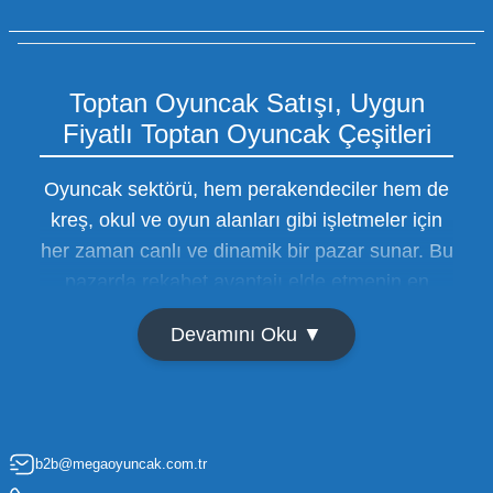
Toptan Oyuncak Satışı, Uygun
Fiyatlı Toptan Oyuncak Çeşitleri
Oyuncak sektörü, hem perakendeciler hem de
kreş, okul ve oyun alanları gibi işletmeler için
her zaman canlı ve dinamik bir pazar sunar. Bu
pazarda rekabet avantajı elde etmenin en
temel yolu ise doğru tedarikçiyi bulmaktan
Devamını Oku ▼
geçer. Toptan oyuncak satışı süreçlerinde
maliyetleri minimize etmek ve ürün çeşitliliğini
artırmak, bir işletmenin sürdürülebilir büyümesi
için kritik öneme sahiptir. Oyuncak dünyası
b2b@megaoyuncak.com.tr
hızla değişen trendlere sahip olduğu için,