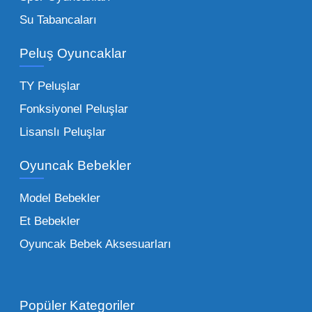
Bu kategorideki küçük oyuncaklar toptan
Su Tabancaları
alımlarda çok düşük maliyetlerle yüksek
adetli stok yapmanıza olanak tanır. Özellikle
Peluş Oyuncaklar
sürpriz paketler ve figürler, çocukların
harçlıklarıyla kolayca alabildiği ürünlerdir.
TY Peluşlar
Çocuk Oyuncakları Toptan Seçenekleri:
Fonksiyonel Peluşlar
Bebeklik döneminden ergenliğe kadar geniş
Lisanslı Peluşlar
bir yelpazeyi kapsayan çocuk oyuncakları
Oyuncak Bebekler
toptan tedariği yaparken, piyasadaki en son
trendleri takip etmekteyiz. Lisanslı
Model Bebekler
figürlerden geleneksel oyun setlerine kadar
Et Bebekler
her şeyi portföyümüzde bulabilirsiniz.
Oyuncak Bebek Aksesuarları
Toptan Oyuncak Satışı Avantajları
Popüler Kategoriler
İşletmeler için toptan oyuncak satış ve alımı