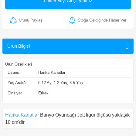
Lütfen Bayi Girişi Yapınız
ler
Ürünü Paylaş
Stoğa Geldiğinde Haber Ver
Ürün Bilgisi
Ürün Özellikleri
Lisans
:
Harika Kanatlar
Yaş Aralığı
:
0-12 Ay, 1-2 Yaş, 3-5 Yaş
Cinsiyet
:
Erkek
Harika Kanatlar
Banyo Oyuncağı Jett figür ölçüsü yaklaşık
10 cm'dir