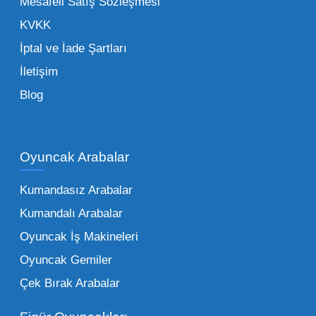
Mesafeli Satış Sözleşmesi
noktada Mega Oyuncak, güvenilir bir iş ortağı
KVKK
olarak yanınızda yer alır.
İptal ve İade Şartları
İletişim
Toptan Oyuncak Çeşitleri Nelerdir?
Blog
Çocukların hayal dünyası sınır tanımadığı gibi,
piyasadaki toptan oyuncak çeşitleri de bir o
kadar zengindir. Bir mağazanın veya eğitim
Oyuncak Arabalar
kurumunun başarısı, sunduğu ürünlerin
Kumandasız Arabalar
çeşitliliği ile doğru orantılıdır. İşte Mega
Kumandalı Arabalar
Oyuncak bünyesinde öne çıkan ve en çok
tercih edilen kategorilerimiz:
Oyuncak İş Makineleri
Oyuncak Gemiler
Peluş Oyuncaklar:
Her yaş grubunun
Çek Bırak Arabalar
vazgeçilmezi olan yumuşak dokulu sevilen
ürünler.
Toptan peluş oyuncak