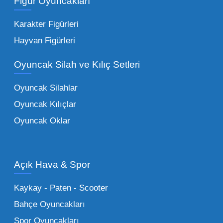
Figür Oyuncakları
seçeneklerimizi keşfederek koleksiyonunuza
en sevilen karakterleri ekleyebilirsiniz.
Karakter Figürleri
Eğitici Setler:
Çocukların zihinsel ve motor
Hayvan Figürleri
becerilerini geliştiren, özellikle anaokulları
Oyuncak Silah ve Kılıç Setleri
tarafından tercih edilen
toptan eğitici
oyuncaklar
ile fark yaratın. Bu setler,
Oyuncak Silahlar
ebeveynlerin son yıllarda en çok satın aldığı
Oyuncak Kılıçlar
ürün grupları arasında yer almaktadır.
Oyuncak Oklar
Oyuncak Araçlar:
Erkek çocukların favorisi
olan en popüler
toptan oyuncak araba
modelleri, setler ve kumandalı araçlar geniş
Açık Hava & Spor
stok imkanımızla sunulmaktadır.
Küçük Oyuncaklar:
Hızlı sirkülasyon
Kaykay - Paten - Scooter
sağlayan toptan küçük oyuncaklar, bakkallar,
Bahçe Oyuncakları
kırtasiyeler ve marketler için can kurtarıcıdır.
Spor Oyuncakları