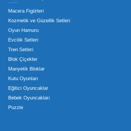
yapmanın sağladığı en büyük avantaj,
Macera Figürleri
şüphesiz ki birim maliyetin düşmesidir.
Kozmetik ve Güzellik Setleri
Oyuncak toptan kanalına geçildiğinde,
Oyun Hamuru
perakende satış fiyatı ile alış fiyatı arasındaki
makas açılır ve bu da ciddi kâr marjları elde
Evcilik Setleri
edilmesini sağlar. Toplu alımlarda uygulanan
Tren Setleri
özel iskontolar, özellikle kampanya
Blok Çiçekler
dönemlerinde işletmenizin finansal olarak
Manyetik Bloklar
rahatlamasına yardımcı olur.
Kutu Oyunları
Bir diğer avantaj ise stok sürekliliğidir.
Eğitici Oyuncaklar
Müşterileriniz bir ürünü sorduğunda "yok"
Bebek Oyuncakları
demek, marka sadakatini zedeler. Profesyonel
Puzzle
bir oyuncak toptan satış ortağı ile çalışmak,
raflarınızın hiçbir zaman boş kalmamasını
sağlar. Ayrıca lojistik kolaylıklar, tek bir yerden