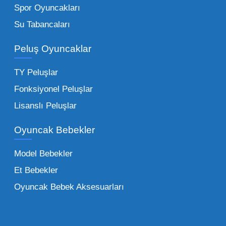
kırtasiyeler ve marketler için can kurtarıcıdır.
Spor Oyuncakları
Bu kategorideki küçük oyuncaklar toptan
Su Tabancaları
alımlarda çok düşük maliyetlerle yüksek
adetli stok yapmanıza olanak tanır. Özellikle
Peluş Oyuncaklar
sürpriz paketler ve figürler, çocukların
harçlıklarıyla kolayca alabildiği ürünlerdir.
TY Peluşlar
Çocuk Oyuncakları Toptan Seçenekleri:
Fonksiyonel Peluşlar
Bebeklik döneminden ergenliğe kadar geniş
Lisanslı Peluşlar
bir yelpazeyi kapsayan çocuk oyuncakları
Oyuncak Bebekler
toptan tedariği yaparken, piyasadaki en son
trendleri takip etmekteyiz. Lisanslı
Model Bebekler
figürlerden geleneksel oyun setlerine kadar
Et Bebekler
her şeyi portföyümüzde bulabilirsiniz.
Oyuncak Bebek Aksesuarları
Toptan Oyuncak Satışı Avantajları