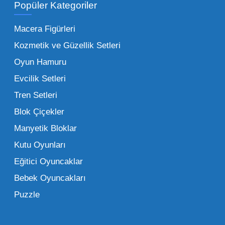
Popüler Kategoriler
İşletmeler için toptan oyuncak satış ve alımı
yapmanın sağladığı en büyük avantaj,
Macera Figürleri
şüphesiz ki birim maliyetin düşmesidir.
Kozmetik ve Güzellik Setleri
Oyuncak toptan kanalına geçildiğinde,
Oyun Hamuru
perakende satış fiyatı ile alış fiyatı arasındaki
makas açılır ve bu da ciddi kâr marjları elde
Evcilik Setleri
edilmesini sağlar. Toplu alımlarda uygulanan
Tren Setleri
özel iskontolar, özellikle kampanya
Blok Çiçekler
dönemlerinde işletmenizin finansal olarak
Manyetik Bloklar
rahatlamasına yardımcı olur.
Kutu Oyunları
Bir diğer avantaj ise stok sürekliliğidir.
Eğitici Oyuncaklar
Müşterileriniz bir ürünü sorduğunda "yok"
Bebek Oyuncakları
demek, marka sadakatini zedeler. Profesyonel
Puzzle
bir oyuncak toptan satış ortağı ile çalışmak,
raflarınızın hiçbir zaman boş kalmamasını