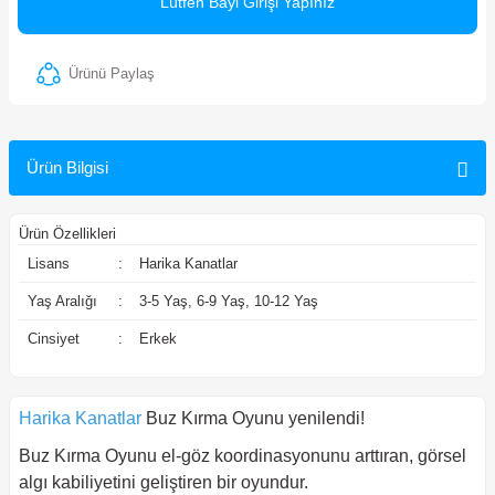
Lütfen Bayi Girişi Yapınız
ler
Ürünü Paylaş
Ürün Bilgisi
Ürün Özellikleri
Lisans
:
Harika Kanatlar
Yaş Aralığı
:
3-5 Yaş, 6-9 Yaş, 10-12 Yaş
Cinsiyet
:
Erkek
Harika Kanatlar
Buz Kırma Oyunu yenilendi!
Buz Kırma Oyunu el-göz koordinasyonunu arttıran, görsel
algı kabiliyetini geliştiren bir oyundur.