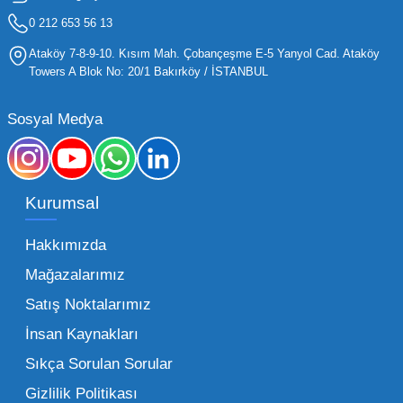
işletmelerin stoklarını güncel tutması ve her
0 212 653 56 13
yaş grubuna hitap eden ürünleri bünyesinde
Ataköy 7-8-9-10. Kısım Mah. Çobançeşme E-5 Yanyol Cad. Ataköy
barındırması gerekir.
Towers A Blok No: 20/1 Bakırköy / İSTANBUL
Mega Oyuncak olarak sunduğumuz geniş ürün
Sosyal Medya
yelpazesiyle, işletmenizin ihtiyacı olan tüm
kategorilerde profesyonel çözümler üretiyoruz.
Toptan oyuncak fiyatları konusunda
Kurumsal
sunduğumuz esnek çözümlerle, her ölçekteki
bayinin rekabet gücünü artırmayı hedefliyoruz.
Hakkımızda
İster küçük bir kırtasiye işletmecisi olun ister
Mağazalarımız
büyük bir oyun alanı sahibi, ucuz toptan
Satış Noktalarımız
oyuncak arayışınızda kaliteyi uygun maliyetle
İnsan Kaynakları
buluşturmak bizim önceliğimizdir. Toptan
oyuncak alımı yaparken sadece fiyat değil,
Sıkça Sorulan Sorular
aynı zamanda lojistik destek ve ürün sürekliliği
Gizlilik Politikası