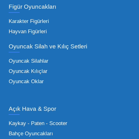
ürünler.
Toptan peluş oyuncak
Figür Oyuncakları
seçeneklerimizi keşfederek koleksiyonunuza
en sevilen karakterleri ekleyebilirsiniz.
Karakter Figürleri
Eğitici Setler:
Çocukların zihinsel ve motor
Hayvan Figürleri
becerilerini geliştiren, özellikle anaokulları
Oyuncak Silah ve Kılıç Setleri
tarafından tercih edilen
toptan eğitici
oyuncaklar
ile fark yaratın. Bu setler,
Oyuncak Silahlar
ebeveynlerin son yıllarda en çok satın aldığı
Oyuncak Kılıçlar
ürün grupları arasında yer almaktadır.
Oyuncak Oklar
Oyuncak Araçlar:
Erkek çocukların favorisi
olan en popüler
toptan oyuncak araba
modelleri, setler ve kumandalı araçlar geniş
Açık Hava & Spor
stok imkanımızla sunulmaktadır.
Küçük Oyuncaklar:
Hızlı sirkülasyon
Kaykay - Paten - Scooter
sağlayan toptan küçük oyuncaklar, bakkallar,
Bahçe Oyuncakları