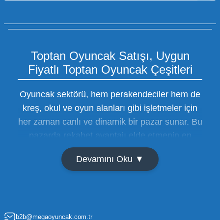
Toptan Oyuncak Satışı, Uygun
Fiyatlı Toptan Oyuncak Çeşitleri
Oyuncak sektörü, hem perakendeciler hem de
kreş, okul ve oyun alanları gibi işletmeler için
her zaman canlı ve dinamik bir pazar sunar. Bu
pazarda rekabet avantajı elde etmenin en
temel yolu ise doğru tedarikçiyi bulmaktan
Devamını Oku ▼
geçer. Toptan oyuncak satışı süreçlerinde
maliyetleri minimize etmek ve ürün çeşitliliğini
artırmak, bir işletmenin sürdürülebilir büyümesi
için kritik öneme sahiptir. Oyuncak dünyası
b2b@megaoyuncak.com.tr
hızla değişen trendlere sahip olduğu için,