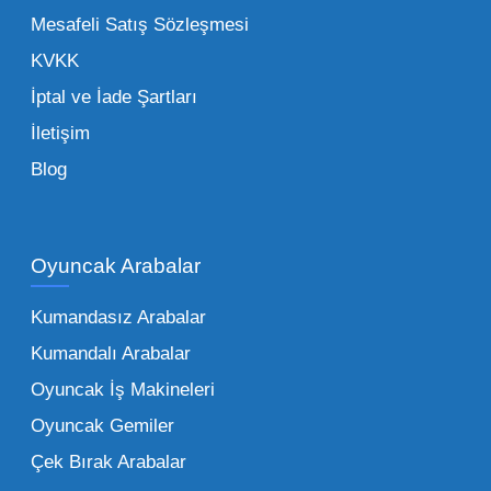
de işletmenizin karlılığını doğrudan etkiler. Bu
Mesafeli Satış Sözleşmesi
noktada Mega Oyuncak, güvenilir bir iş ortağı
KVKK
olarak yanınızda yer alır.
İptal ve İade Şartları
İletişim
Toptan Oyuncak Çeşitleri Nelerdir?
Blog
Çocukların hayal dünyası sınır tanımadığı gibi,
piyasadaki toptan oyuncak çeşitleri de bir o
kadar zengindir. Bir mağazanın veya eğitim
Oyuncak Arabalar
kurumunun başarısı, sunduğu ürünlerin
Kumandasız Arabalar
çeşitliliği ile doğru orantılıdır. İşte Mega
Kumandalı Arabalar
Oyuncak bünyesinde öne çıkan ve en çok
tercih edilen kategorilerimiz:
Oyuncak İş Makineleri
Oyuncak Gemiler
Peluş Oyuncaklar:
Her yaş grubunun
Çek Bırak Arabalar
vazgeçilmezi olan yumuşak dokulu sevilen