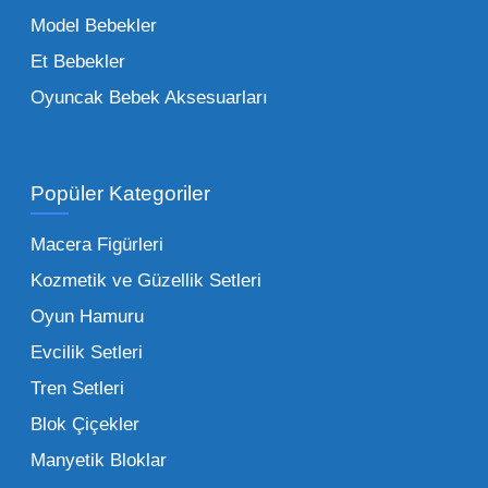
trendleri takip etmekteyiz. Lisanslı
Model Bebekler
figürlerden geleneksel oyun setlerine kadar
Et Bebekler
her şeyi portföyümüzde bulabilirsiniz.
Oyuncak Bebek Aksesuarları
Toptan Oyuncak Satışı Avantajları
Popüler Kategoriler
İşletmeler için toptan oyuncak satış ve alımı
yapmanın sağladığı en büyük avantaj,
Macera Figürleri
şüphesiz ki birim maliyetin düşmesidir.
Kozmetik ve Güzellik Setleri
Oyuncak toptan kanalına geçildiğinde,
Oyun Hamuru
perakende satış fiyatı ile alış fiyatı arasındaki
makas açılır ve bu da ciddi kâr marjları elde
Evcilik Setleri
edilmesini sağlar. Toplu alımlarda uygulanan
Tren Setleri
özel iskontolar, özellikle kampanya
Blok Çiçekler
dönemlerinde işletmenizin finansal olarak
Manyetik Bloklar
rahatlamasına yardımcı olur.