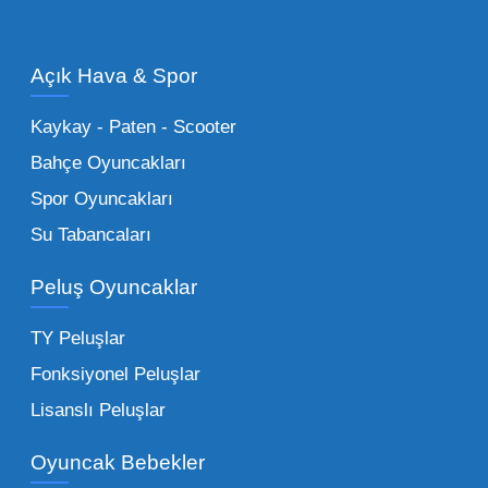
olan en popüler
toptan oyuncak araba
modelleri, setler ve kumandalı araçlar geniş
Açık Hava & Spor
stok imkanımızla sunulmaktadır.
Küçük Oyuncaklar:
Hızlı sirkülasyon
Kaykay - Paten - Scooter
sağlayan toptan küçük oyuncaklar, bakkallar,
Bahçe Oyuncakları
kırtasiyeler ve marketler için can kurtarıcıdır.
Spor Oyuncakları
Bu kategorideki küçük oyuncaklar toptan
Su Tabancaları
alımlarda çok düşük maliyetlerle yüksek
adetli stok yapmanıza olanak tanır. Özellikle
Peluş Oyuncaklar
sürpriz paketler ve figürler, çocukların
harçlıklarıyla kolayca alabildiği ürünlerdir.
TY Peluşlar
Çocuk Oyuncakları Toptan Seçenekleri:
Fonksiyonel Peluşlar
Bebeklik döneminden ergenliğe kadar geniş
Lisanslı Peluşlar
bir yelpazeyi kapsayan çocuk oyuncakları
Oyuncak Bebekler
toptan tedariği yaparken, piyasadaki en son