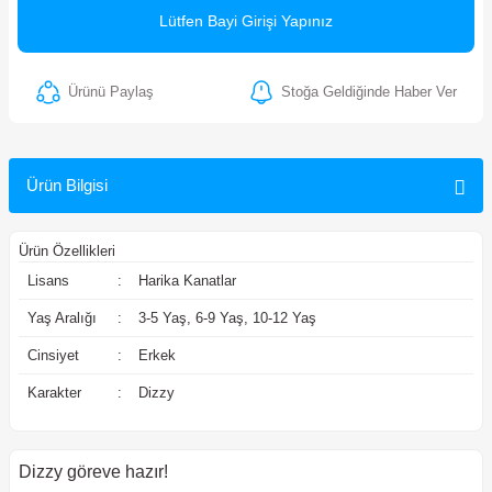
Lütfen Bayi Girişi Yapınız
ler
Ürünü Paylaş
Stoğa Geldiğinde Haber Ver
Ürün Bilgisi
Ürün Özellikleri
Lisans
:
Harika Kanatlar
Yaş Aralığı
:
3-5 Yaş, 6-9 Yaş, 10-12 Yaş
Cinsiyet
:
Erkek
Karakter
:
Dizzy
Dizzy göreve hazır!