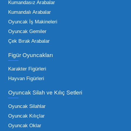
Kumandasız Arabalar
çeşitliliği ile doğru orantılıdır. İşte Mega
Kumandalı Arabalar
Oyuncak bünyesinde öne çıkan ve en çok
tercih edilen kategorilerimiz:
Oyuncak İş Makineleri
Oyuncak Gemiler
Peluş Oyuncaklar:
Her yaş grubunun
Çek Bırak Arabalar
vazgeçilmezi olan yumuşak dokulu sevilen
ürünler.
Toptan peluş oyuncak
Figür Oyuncakları
seçeneklerimizi keşfederek koleksiyonunuza
en sevilen karakterleri ekleyebilirsiniz.
Karakter Figürleri
Eğitici Setler:
Çocukların zihinsel ve motor
Hayvan Figürleri
becerilerini geliştiren, özellikle anaokulları
Oyuncak Silah ve Kılıç Setleri
tarafından tercih edilen
toptan eğitici
oyuncaklar
ile fark yaratın. Bu setler,
Oyuncak Silahlar
ebeveynlerin son yıllarda en çok satın aldığı
Oyuncak Kılıçlar
ürün grupları arasında yer almaktadır.
Oyuncak Oklar
Oyuncak Araçlar:
Erkek çocukların favorisi