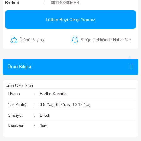
Barkod
6911400395044
ler
Lütfen Bayi Girişi Yapınız
Ürünü Paylaş
Stoğa Geldiğinde Haber Ver
Ürün Bilgisi
Ürün Özellikleri
Lisans
:
Harika Kanatlar
Yaş Aralığı
:
3-5 Yaş, 6-9 Yaş, 10-12 Yaş
Cinsiyet
:
Erkek
Karakter
:
Jett