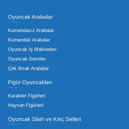
Çocukların hayal dünyası sınır tanımadığı gibi,
piyasadaki toptan oyuncak çeşitleri de bir o
kadar zengindir. Bir mağazanın veya eğitim
Oyuncak Arabalar
kurumunun başarısı, sunduğu ürünlerin
Kumandasız Arabalar
çeşitliliği ile doğru orantılıdır. İşte Mega
Kumandalı Arabalar
Oyuncak bünyesinde öne çıkan ve en çok
tercih edilen kategorilerimiz:
Oyuncak İş Makineleri
Oyuncak Gemiler
Peluş Oyuncaklar:
Her yaş grubunun
Çek Bırak Arabalar
vazgeçilmezi olan yumuşak dokulu sevilen
ürünler.
Toptan peluş oyuncak
Figür Oyuncakları
seçeneklerimizi keşfederek koleksiyonunuza
en sevilen karakterleri ekleyebilirsiniz.
Karakter Figürleri
Eğitici Setler:
Çocukların zihinsel ve motor
Hayvan Figürleri
becerilerini geliştiren, özellikle anaokulları
Oyuncak Silah ve Kılıç Setleri
tarafından tercih edilen
toptan eğitici
oyuncaklar
ile fark yaratın. Bu setler,