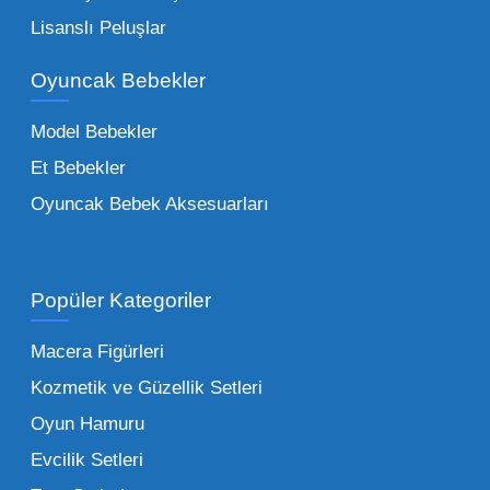
Bebeklik döneminden ergenliğe kadar geniş
Lisanslı Peluşlar
bir yelpazeyi kapsayan çocuk oyuncakları
Oyuncak Bebekler
toptan tedariği yaparken, piyasadaki en son
trendleri takip etmekteyiz. Lisanslı
Model Bebekler
figürlerden geleneksel oyun setlerine kadar
Et Bebekler
her şeyi portföyümüzde bulabilirsiniz.
Oyuncak Bebek Aksesuarları
Toptan Oyuncak Satışı Avantajları
Popüler Kategoriler
İşletmeler için toptan oyuncak satış ve alımı
yapmanın sağladığı en büyük avantaj,
Macera Figürleri
şüphesiz ki birim maliyetin düşmesidir.
Kozmetik ve Güzellik Setleri
Oyuncak toptan kanalına geçildiğinde,
Oyun Hamuru
perakende satış fiyatı ile alış fiyatı arasındaki
makas açılır ve bu da ciddi kâr marjları elde
Evcilik Setleri
edilmesini sağlar. Toplu alımlarda uygulanan