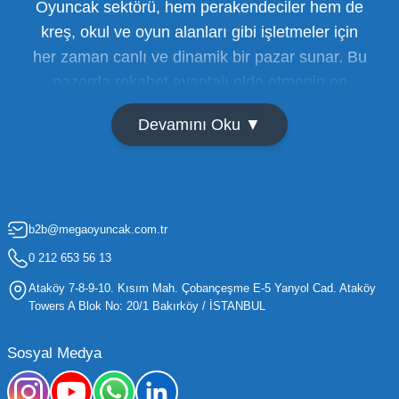
Oyuncak sektörü, hem perakendeciler hem de
kreş, okul ve oyun alanları gibi işletmeler için
her zaman canlı ve dinamik bir pazar sunar. Bu
pazarda rekabet avantajı elde etmenin en
temel yolu ise doğru tedarikçiyi bulmaktan
Devamını Oku ▼
geçer. Toptan oyuncak satışı süreçlerinde
maliyetleri minimize etmek ve ürün çeşitliliğini
artırmak, bir işletmenin sürdürülebilir büyümesi
için kritik öneme sahiptir. Oyuncak dünyası
b2b@megaoyuncak.com.tr
hızla değişen trendlere sahip olduğu için,
işletmelerin stoklarını güncel tutması ve her
0 212 653 56 13
yaş grubuna hitap eden ürünleri bünyesinde
Ataköy 7-8-9-10. Kısım Mah. Çobançeşme E-5 Yanyol Cad. Ataköy
barındırması gerekir.
Towers A Blok No: 20/1 Bakırköy / İSTANBUL
Mega Oyuncak olarak sunduğumuz geniş ürün
Sosyal Medya
yelpazesiyle, işletmenizin ihtiyacı olan tüm
kategorilerde profesyonel çözümler üretiyoruz.