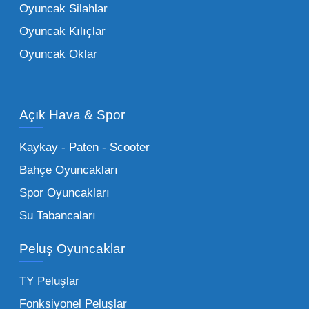
Oyuncak Silahlar
ebeveynlerin son yıllarda en çok satın aldığı
Oyuncak Kılıçlar
ürün grupları arasında yer almaktadır.
Oyuncak Oklar
Oyuncak Araçlar:
Erkek çocukların favorisi
olan en popüler
toptan oyuncak araba
modelleri, setler ve kumandalı araçlar geniş
Açık Hava & Spor
stok imkanımızla sunulmaktadır.
Küçük Oyuncaklar:
Hızlı sirkülasyon
Kaykay - Paten - Scooter
sağlayan toptan küçük oyuncaklar, bakkallar,
Bahçe Oyuncakları
kırtasiyeler ve marketler için can kurtarıcıdır.
Spor Oyuncakları
Bu kategorideki küçük oyuncaklar toptan
Su Tabancaları
alımlarda çok düşük maliyetlerle yüksek
adetli stok yapmanıza olanak tanır. Özellikle
Peluş Oyuncaklar
sürpriz paketler ve figürler, çocukların
harçlıklarıyla kolayca alabildiği ürünlerdir.
TY Peluşlar
Çocuk Oyuncakları Toptan Seçenekleri:
Fonksiyonel Peluşlar