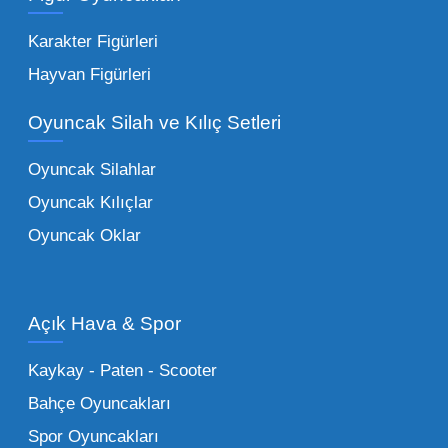
seçeneklerimizi keşfederek koleksiyonunuza
en sevilen karakterleri ekleyebilirsiniz.
Karakter Figürleri
Eğitici Setler:
Çocukların zihinsel ve motor
Hayvan Figürleri
becerilerini geliştiren, özellikle anaokulları
Oyuncak Silah ve Kılıç Setleri
tarafından tercih edilen
toptan eğitici
oyuncaklar
ile fark yaratın. Bu setler,
Oyuncak Silahlar
ebeveynlerin son yıllarda en çok satın aldığı
Oyuncak Kılıçlar
ürün grupları arasında yer almaktadır.
Oyuncak Oklar
Oyuncak Araçlar:
Erkek çocukların favorisi
olan en popüler
toptan oyuncak araba
modelleri, setler ve kumandalı araçlar geniş
Açık Hava & Spor
stok imkanımızla sunulmaktadır.
Küçük Oyuncaklar:
Hızlı sirkülasyon
Kaykay - Paten - Scooter
sağlayan toptan küçük oyuncaklar, bakkallar,
Bahçe Oyuncakları
kırtasiyeler ve marketler için can kurtarıcıdır.
Spor Oyuncakları