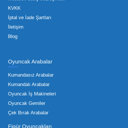
noktada Mega Oyuncak, güvenilir bir iş ortağı
KVKK
olarak yanınızda yer alır.
İptal ve İade Şartları
İletişim
Toptan Oyuncak Çeşitleri Nelerdir?
Blog
Çocukların hayal dünyası sınır tanımadığı gibi,
piyasadaki toptan oyuncak çeşitleri de bir o
kadar zengindir. Bir mağazanın veya eğitim
Oyuncak Arabalar
kurumunun başarısı, sunduğu ürünlerin
Kumandasız Arabalar
çeşitliliği ile doğru orantılıdır. İşte Mega
Kumandalı Arabalar
Oyuncak bünyesinde öne çıkan ve en çok
tercih edilen kategorilerimiz:
Oyuncak İş Makineleri
Oyuncak Gemiler
Peluş Oyuncaklar:
Her yaş grubunun
Çek Bırak Arabalar
vazgeçilmezi olan yumuşak dokulu sevilen
ürünler.
Toptan peluş oyuncak
Figür Oyuncakları