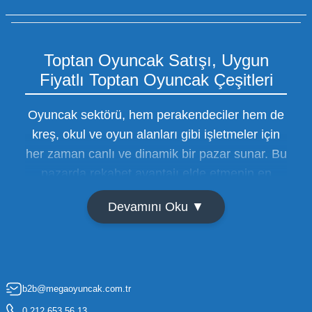
Toptan Oyuncak Satışı, Uygun
Fiyatlı Toptan Oyuncak Çeşitleri
Oyuncak sektörü, hem perakendeciler hem de
kreş, okul ve oyun alanları gibi işletmeler için
her zaman canlı ve dinamik bir pazar sunar. Bu
pazarda rekabet avantajı elde etmenin en
temel yolu ise doğru tedarikçiyi bulmaktan
Devamını Oku ▼
geçer. Toptan oyuncak satışı süreçlerinde
maliyetleri minimize etmek ve ürün çeşitliliğini
artırmak, bir işletmenin sürdürülebilir büyümesi
için kritik öneme sahiptir. Oyuncak dünyası
b2b@megaoyuncak.com.tr
hızla değişen trendlere sahip olduğu için,
işletmelerin stoklarını güncel tutması ve her
0 212 653 56 13