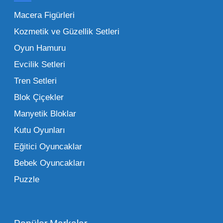
yapmanın sağladığı en büyük avantaj,
Macera Figürleri
şüphesiz ki birim maliyetin düşmesidir.
Kozmetik ve Güzellik Setleri
Oyuncak toptan kanalına geçildiğinde,
Oyun Hamuru
perakende satış fiyatı ile alış fiyatı arasındaki
makas açılır ve bu da ciddi kâr marjları elde
Evcilik Setleri
edilmesini sağlar. Toplu alımlarda uygulanan
Tren Setleri
özel iskontolar, özellikle kampanya
Blok Çiçekler
dönemlerinde işletmenizin finansal olarak
Manyetik Bloklar
rahatlamasına yardımcı olur.
Kutu Oyunları
Bir diğer avantaj ise stok sürekliliğidir.
Eğitici Oyuncaklar
Müşterileriniz bir ürünü sorduğunda "yok"
Bebek Oyuncakları
demek, marka sadakatini zedeler. Profesyonel
Puzzle
bir oyuncak toptan satış ortağı ile çalışmak,
raflarınızın hiçbir zaman boş kalmamasını
sağlar. Ayrıca lojistik kolaylıklar, tek bir yerden