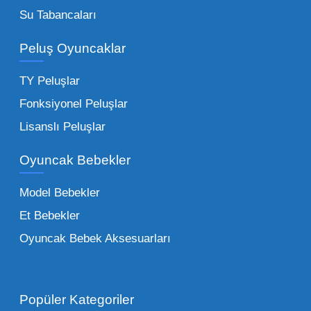
Bu kategorideki küçük oyuncaklar toptan
Su Tabancaları
alımlarda çok düşük maliyetlerle yüksek
adetli stok yapmanıza olanak tanır. Özellikle
Peluş Oyuncaklar
sürpriz paketler ve figürler, çocukların
harçlıklarıyla kolayca alabildiği ürünlerdir.
TY Peluşlar
Çocuk Oyuncakları Toptan Seçenekleri:
Fonksiyonel Peluşlar
Bebeklik döneminden ergenliğe kadar geniş
Lisanslı Peluşlar
bir yelpazeyi kapsayan çocuk oyuncakları
Oyuncak Bebekler
toptan tedariği yaparken, piyasadaki en son
trendleri takip etmekteyiz. Lisanslı
Model Bebekler
figürlerden geleneksel oyun setlerine kadar
Et Bebekler
her şeyi portföyümüzde bulabilirsiniz.
Oyuncak Bebek Aksesuarları
Toptan Oyuncak Satışı Avantajları
Popüler Kategoriler
İşletmeler için toptan oyuncak satış ve alımı