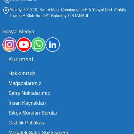
yaş grubuna hitap eden ürünleri bünyesinde
Ataköy 7-8-9-10. Kısım Mah. Çobançeşme E-5 Yanyol Cad. Ataköy
barındırması gerekir.
Towers A Blok No: 20/1 Bakırköy / İSTANBUL
Mega Oyuncak olarak sunduğumuz geniş ürün
Sosyal Medya
yelpazesiyle, işletmenizin ihtiyacı olan tüm
kategorilerde profesyonel çözümler üretiyoruz.
Toptan oyuncak fiyatları konusunda
Kurumsal
sunduğumuz esnek çözümlerle, her ölçekteki
bayinin rekabet gücünü artırmayı hedefliyoruz.
Hakkımızda
İster küçük bir kırtasiye işletmecisi olun ister
Mağazalarımız
büyük bir oyun alanı sahibi, ucuz toptan
Satış Noktalarımız
oyuncak arayışınızda kaliteyi uygun maliyetle
İnsan Kaynakları
buluşturmak bizim önceliğimizdir. Toptan
oyuncak alımı yaparken sadece fiyat değil,
Sıkça Sorulan Sorular
aynı zamanda lojistik destek ve ürün sürekliliği
Gizlilik Politikası
de işletmenizin karlılığını doğrudan etkiler. Bu
Mesafeli Satış Sözleşmesi