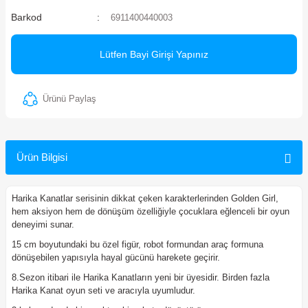
Barkod
6911400440003
ler
Lütfen Bayi Girişi Yapınız
Ürünü Paylaş
Ürün Bilgisi
Harika Kanatlar serisinin dikkat çeken karakterlerinden Golden Girl,
hem aksiyon hem de dönüşüm özelliğiyle çocuklara eğlenceli bir oyun
deneyimi sunar.
15 cm boyutundaki bu özel figür, robot formundan araç formuna
dönüşebilen yapısıyla hayal gücünü harekete geçirir.
8.Sezon itibari ile Harika Kanatların yeni bir üyesidir. Birden fazla
Harika Kanat oyun seti ve aracıyla uyumludur.