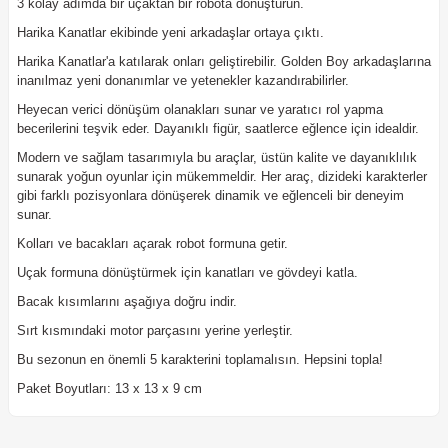
3 kolay adımda bir uçaktan bir robota dönüştürün.
Harika Kanatlar ekibinde yeni arkadaşlar ortaya çıktı.
Harika Kanatlar'a katılarak onları geliştirebilir. Golden Boy arkadaşlarına
inanılmaz yeni donanımlar ve yetenekler kazandırabilirler.
Heyecan verici dönüşüm olanakları sunar ve yaratıcı rol yapma
becerilerini teşvik eder. Dayanıklı figür, saatlerce eğlence için idealdir.
Modern ve sağlam tasarımıyla bu araçlar, üstün kalite ve dayanıklılık
sunarak yoğun oyunlar için mükemmeldir. Her araç, dizideki karakterler
gibi farklı pozisyonlara dönüşerek dinamik ve eğlenceli bir deneyim
sunar.
Kolları ve bacakları açarak robot formuna getir.
Uçak formuna dönüştürmek için kanatları ve gövdeyi katla.
Bacak kısımlarını aşağıya doğru indir.
Sırt kısmındaki motor parçasını yerine yerleştir.
Bu sezonun en önemli 5 karakterini toplamalısın. Hepsini topla!
Paket Boyutları: 13 x 13 x 9 cm