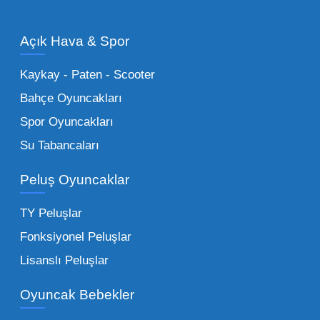
olan en popüler
toptan oyuncak araba
modelleri, setler ve kumandalı araçlar geniş
Açık Hava & Spor
stok imkanımızla sunulmaktadır.
Küçük Oyuncaklar:
Hızlı sirkülasyon
Kaykay - Paten - Scooter
sağlayan toptan küçük oyuncaklar, bakkallar,
Bahçe Oyuncakları
kırtasiyeler ve marketler için can kurtarıcıdır.
Spor Oyuncakları
Bu kategorideki küçük oyuncaklar toptan
Su Tabancaları
alımlarda çok düşük maliyetlerle yüksek
adetli stok yapmanıza olanak tanır. Özellikle
Peluş Oyuncaklar
sürpriz paketler ve figürler, çocukların
harçlıklarıyla kolayca alabildiği ürünlerdir.
TY Peluşlar
Çocuk Oyuncakları Toptan Seçenekleri:
Fonksiyonel Peluşlar
Bebeklik döneminden ergenliğe kadar geniş
Lisanslı Peluşlar
bir yelpazeyi kapsayan çocuk oyuncakları
Oyuncak Bebekler
toptan tedariği yaparken, piyasadaki en son
trendleri takip etmekteyiz. Lisanslı