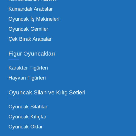
çeşitliliği ile doğru orantılıdır. İşte Mega
Kumandalı Arabalar
Oyuncak bünyesinde öne çıkan ve en çok
tercih edilen kategorilerimiz:
Oyuncak İş Makineleri
Oyuncak Gemiler
Peluş Oyuncaklar:
Her yaş grubunun
Çek Bırak Arabalar
vazgeçilmezi olan yumuşak dokulu sevilen
ürünler.
Toptan peluş oyuncak
Figür Oyuncakları
seçeneklerimizi keşfederek koleksiyonunuza
en sevilen karakterleri ekleyebilirsiniz.
Karakter Figürleri
Eğitici Setler:
Çocukların zihinsel ve motor
Hayvan Figürleri
becerilerini geliştiren, özellikle anaokulları
Oyuncak Silah ve Kılıç Setleri
tarafından tercih edilen
toptan eğitici
oyuncaklar
ile fark yaratın. Bu setler,
Oyuncak Silahlar
ebeveynlerin son yıllarda en çok satın aldığı
Oyuncak Kılıçlar
ürün grupları arasında yer almaktadır.
Oyuncak Oklar
Oyuncak Araçlar:
Erkek çocukların favorisi