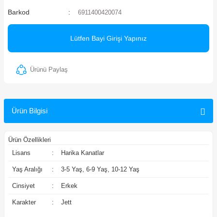
Barkod
6911400420074
ler
Lütfen Bayi Girişi Yapınız
Ürünü Paylaş
Ürün Bilgisi
Ürün Özellikleri
Lisans
:
Harika Kanatlar
Yaş Aralığı
:
3-5 Yaş, 6-9 Yaş, 10-12 Yaş
Cinsiyet
:
Erkek
Karakter
:
Jett