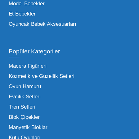
Model Bebekler
figürlerden geleneksel oyun setlerine kadar
Et Bebekler
her şeyi portföyümüzde bulabilirsiniz.
Oyuncak Bebek Aksesuarları
Toptan Oyuncak Satışı Avantajları
Popüler Kategoriler
İşletmeler için toptan oyuncak satış ve alımı
yapmanın sağladığı en büyük avantaj,
Macera Figürleri
şüphesiz ki birim maliyetin düşmesidir.
Kozmetik ve Güzellik Setleri
Oyuncak toptan kanalına geçildiğinde,
Oyun Hamuru
perakende satış fiyatı ile alış fiyatı arasındaki
makas açılır ve bu da ciddi kâr marjları elde
Evcilik Setleri
edilmesini sağlar. Toplu alımlarda uygulanan
Tren Setleri
özel iskontolar, özellikle kampanya
Blok Çiçekler
dönemlerinde işletmenizin finansal olarak
Manyetik Bloklar
rahatlamasına yardımcı olur.
Kutu Oyunları