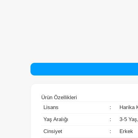
Ürün Özellikleri
Lisans
:
Harika Kan
Yaş Aralığı
:
3-5 Yaş, 6
Cinsiyet
:
Erkek
Karakter
:
Paul