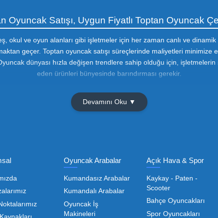
Güvenli Alışveriş
256 Bir SSL sertifikası ile
korunmaktadır
Olmak İçin Üye Ol!