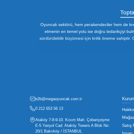
Özel Müşteri Temsilcisi
Bizimle iletişime geçin : 0212 653 56
13
Fırsatlardan Haberdar 