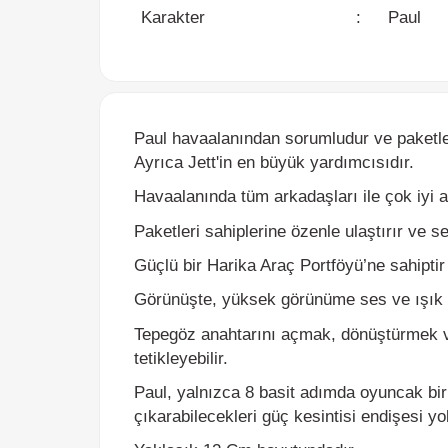
Paul havaalanından sorumludur ve paketlerin 
Ayrıca Jett'in en büyük yardımcısıdır.
Havaalanında tüm arkadaşları ile çok iyi anla
Paketleri sahiplerine özenle ulaştırır ve sey
Güçlü bir Harika Araç Portföyü’ne sahiptir v
Görünüşte, yüksek görünüme ses ve ışık efekt
Tepegöz anahtarını açmak, dönüştürmek ve d
tetikleyebilir.
Paul, yalnızca 8 basit adımda oyuncak bir uç
çıkarabilecekleri güç kesintisi endişesi yoktu
Yaklaşık 12 Cm boyutundadır.