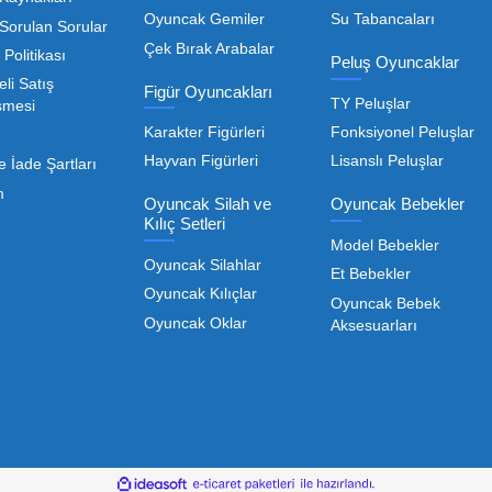
Toptan Oyuncak Satışı, Uygun Fiyatl
r hem de kreş, okul ve oyun alanları gibi işletmeler için
edarikçiyi bulmaktan geçer. Toptan oyuncak satışı süreçler
öneme sahiptir. Oyuncak dünyası hızla değişen trendlere sa
eden ürünleri bünyesinde barı
 geniş ürün yelpazesiyle, işletmenizin ihtiyacı olan tü
rle, her ölçekteki bayinin rekabet gücünü artırmayı hedef
Devamını Oku
nızda kaliteyi uygun maliyetle buluşturmak bizim önceliği
liği de işletmenizin karlılığını doğrudan etkiler. Bu nokta
Toptan Oyuncak Çeşitle
Kurumsal
Oyuncak Arabalar
anımadığı gibi, piyasadaki toptan oyuncak çeşitleri de b