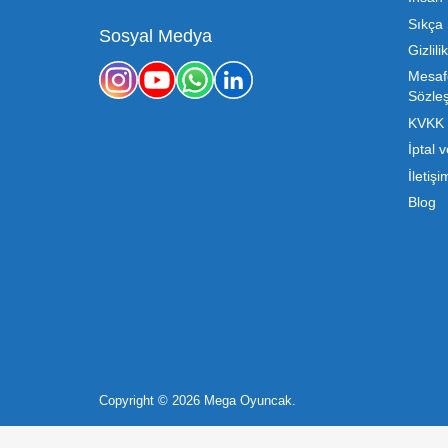
Oyuncak sektörü, hem perakendecile
etmenin en temel yolu ise doğru t
sürdürülebilir büyümesi için kritik 
Mega Oyuncak olarak sunduğumuz
konusunda sunduğumuz esnek çözümle
sahibi, ucuz toptan oyuncak arayışı
destek ve ürün sürekli
b2b@megaoyuncak.com.tr
Çocukların hayal dünyası sınır t