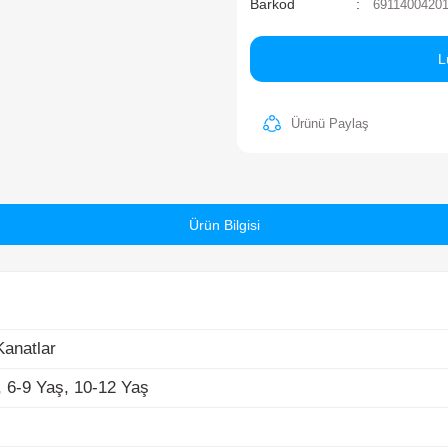
Ma
St
Ba
atlar
-9 Yaş, 10-12 Yaş
Ürün Bilgisi