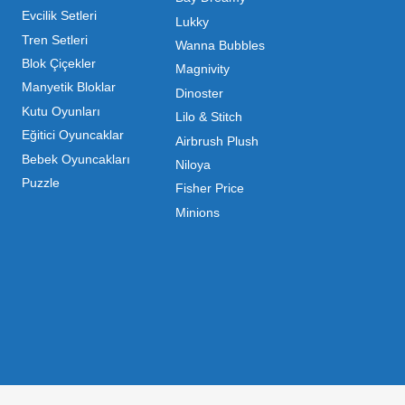
ı Toptan Oyuncak Çeşitleri
 her zaman canlı ve dinamik bir pazar sunar. Bu pazarda 
inde maliyetleri minimize etmek ve ürün çeşitliliğini artı
hip olduğu için, işletmelerin stoklarını güncel tutması v
ndırması gerekir.
m kategorilerde profesyonel çözümler üretiyoruz. Toptan 
liyoruz. İster küçük bir kırtasiye işletmecisi olun ister
 ▼
mizdir. Toptan oyuncak alımı yaparken sadece fiyat değil,
da Mega Oyuncak, güvenilir bir iş ortağı olarak yanınızda y
ri Nelerdir?
Açık Hava & Spor
Popüler Kategoriler
ir o kadar zengindir. Bir mağazanın veya eğitim kurumunu