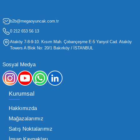
artırmak, bir işletmenin sürdürülebilir büyümesi
için kritik öneme sahiptir. Oyuncak dünyası
b2b@megaoyuncak.com.tr
hızla değişen trendlere sahip olduğu için,
işletmelerin stoklarını güncel tutması ve her
0 212 653 56 13
yaş grubuna hitap eden ürünleri bünyesinde
Ataköy 7-8-9-10. Kısım Mah. Çobançeşme E-5 Yanyol Cad. Ataköy
barındırması gerekir.
Towers A Blok No: 20/1 Bakırköy / İSTANBUL
Mega Oyuncak olarak sunduğumuz geniş ürün
Sosyal Medya
yelpazesiyle, işletmenizin ihtiyacı olan tüm
kategorilerde profesyonel çözümler üretiyoruz.
Toptan oyuncak fiyatları konusunda
Kurumsal
sunduğumuz esnek çözümlerle, her ölçekteki
bayinin rekabet gücünü artırmayı hedefliyoruz.
Hakkımızda
İster küçük bir kırtasiye işletmecisi olun ister
Mağazalarımız
büyük bir oyun alanı sahibi, ucuz toptan
Satış Noktalarımız
oyuncak arayışınızda kaliteyi uygun maliyetle
İnsan Kaynakları