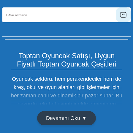
Toptan Oyuncak Satışı, Uygun
Fiyatlı Toptan Oyuncak Çeşitleri
Oyuncak sektörü, hem perakendeciler hem de
kreş, okul ve oyun alanları gibi işletmeler için
her zaman canlı ve dinamik bir pazar sunar. Bu
pazarda rekabet avantajı elde etmenin en
temel yolu ise doğru tedarikçiyi bulmaktan
Devamını Oku ▼
geçer. Toptan oyuncak satışı süreçlerinde
maliyetleri minimize etmek ve ürün çeşitliliğini