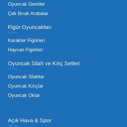
Oyuncak Gemiler
Peluş Oyuncaklar:
Her yaş grubunun
Çek Bırak Arabalar
vazgeçilmezi olan yumuşak dokulu sevilen
ürünler.
Toptan peluş oyuncak
Figür Oyuncakları
seçeneklerimizi keşfederek koleksiyonunuza
en sevilen karakterleri ekleyebilirsiniz.
Karakter Figürleri
Eğitici Setler:
Çocukların zihinsel ve motor
Hayvan Figürleri
becerilerini geliştiren, özellikle anaokulları
Oyuncak Silah ve Kılıç Setleri
tarafından tercih edilen
toptan eğitici
oyuncaklar
ile fark yaratın. Bu setler,
Oyuncak Silahlar
ebeveynlerin son yıllarda en çok satın aldığı
Oyuncak Kılıçlar
ürün grupları arasında yer almaktadır.
Oyuncak Oklar
Oyuncak Araçlar:
Erkek çocukların favorisi
olan en popüler
toptan oyuncak araba
modelleri, setler ve kumandalı araçlar geniş
Açık Hava & Spor
stok imkanımızla sunulmaktadır.