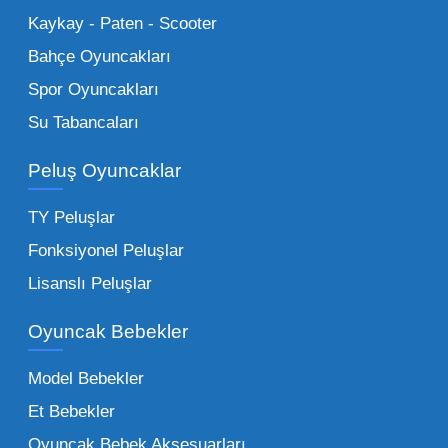
Küçük Oyuncaklar:
Hızlı sirkülasyon
Kaykay - Paten - Scooter
sağlayan toptan küçük oyuncaklar, bakkallar,
Bahçe Oyuncakları
kırtasiyeler ve marketler için can kurtarıcıdır.
Spor Oyuncakları
Bu kategorideki küçük oyuncaklar toptan
Su Tabancaları
alımlarda çok düşük maliyetlerle yüksek
adetli stok yapmanıza olanak tanır. Özellikle
Peluş Oyuncaklar
sürpriz paketler ve figürler, çocukların
harçlıklarıyla kolayca alabildiği ürünlerdir.
TY Peluşlar
Çocuk Oyuncakları Toptan Seçenekleri:
Fonksiyonel Peluşlar
Bebeklik döneminden ergenliğe kadar geniş
Lisanslı Peluşlar
bir yelpazeyi kapsayan çocuk oyuncakları
Oyuncak Bebekler
toptan tedariği yaparken, piyasadaki en son
trendleri takip etmekteyiz. Lisanslı
Model Bebekler
figürlerden geleneksel oyun setlerine kadar
Et Bebekler
her şeyi portföyümüzde bulabilirsiniz.
Oyuncak Bebek Aksesuarları