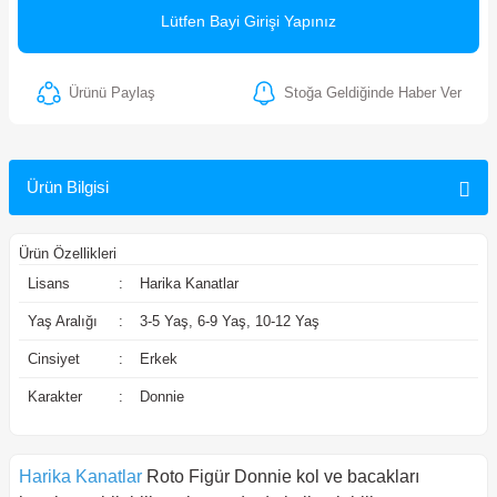
Lütfen Bayi Girişi Yapınız
ler
Ürünü Paylaş
Stoğa Geldiğinde Haber Ver
Ürün Bilgisi
Ürün Özellikleri
Lisans
:
Harika Kanatlar
Yaş Aralığı
:
3-5 Yaş, 6-9 Yaş, 10-12 Yaş
Cinsiyet
:
Erkek
Karakter
:
Donnie
Harika Kanatlar
Roto Figür Donnie kol ve bacakları