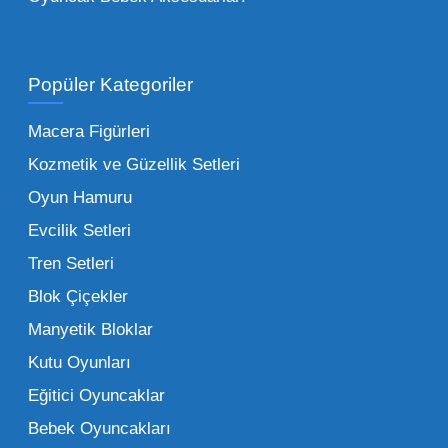
Toptan Oyuncak Satışı Avantajları
Popüler Kategoriler
İşletmeler için toptan oyuncak satış ve alımı
yapmanın sağladığı en büyük avantaj,
Macera Figürleri
şüphesiz ki birim maliyetin düşmesidir.
Kozmetik ve Güzellik Setleri
Oyuncak toptan kanalına geçildiğinde,
Oyun Hamuru
perakende satış fiyatı ile alış fiyatı arasındaki
makas açılır ve bu da ciddi kâr marjları elde
Evcilik Setleri
edilmesini sağlar. Toplu alımlarda uygulanan
Tren Setleri
özel iskontolar, özellikle kampanya
Blok Çiçekler
dönemlerinde işletmenizin finansal olarak
Manyetik Bloklar
rahatlamasına yardımcı olur.
Kutu Oyunları
Bir diğer avantaj ise stok sürekliliğidir.
Eğitici Oyuncaklar
Müşterileriniz bir ürünü sorduğunda "yok"
Bebek Oyuncakları
demek, marka sadakatini zedeler. Profesyonel