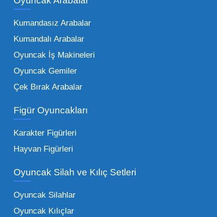
Oyuncak Arabalar
kurumunun başarısı, sunduğu ürünlerin
Kumandasız Arabalar
çeşitliliği ile doğru orantılıdır. İşte Mega
Kumandalı Arabalar
Oyuncak bünyesinde öne çıkan ve en çok
tercih edilen kategorilerimiz:
Oyuncak İş Makineleri
Oyuncak Gemiler
Peluş Oyuncaklar:
Her yaş grubunun
Çek Bırak Arabalar
vazgeçilmezi olan yumuşak dokulu sevilen
ürünler.
Toptan peluş oyuncak
Figür Oyuncakları
seçeneklerimizi keşfederek koleksiyonunuza
en sevilen karakterleri ekleyebilirsiniz.
Karakter Figürleri
Eğitici Setler:
Çocukların zihinsel ve motor
Hayvan Figürleri
becerilerini geliştiren, özellikle anaokulları
Oyuncak Silah ve Kılıç Setleri
tarafından tercih edilen
toptan eğitici
oyuncaklar
ile fark yaratın. Bu setler,
Oyuncak Silahlar
ebeveynlerin son yıllarda en çok satın aldığı
Oyuncak Kılıçlar
ürün grupları arasında yer almaktadır.