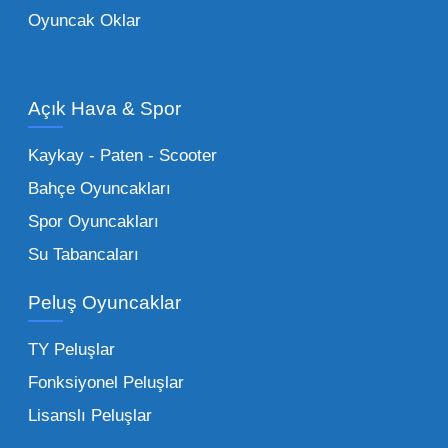
Oyuncak Oklar
Oyuncak Araçlar:
Erkek çocukların favorisi
olan en popüler
toptan oyuncak araba
modelleri, setler ve kumandalı araçlar geniş
Açık Hava & Spor
stok imkanımızla sunulmaktadır.
Küçük Oyuncaklar:
Hızlı sirkülasyon
Kaykay - Paten - Scooter
sağlayan toptan küçük oyuncaklar, bakkallar,
Bahçe Oyuncakları
kırtasiyeler ve marketler için can kurtarıcıdır.
Spor Oyuncakları
Bu kategorideki küçük oyuncaklar toptan
Su Tabancaları
alımlarda çok düşük maliyetlerle yüksek
adetli stok yapmanıza olanak tanır. Özellikle
Peluş Oyuncaklar
sürpriz paketler ve figürler, çocukların
harçlıklarıyla kolayca alabildiği ürünlerdir.
TY Peluşlar
Çocuk Oyuncakları Toptan Seçenekleri:
Fonksiyonel Peluşlar
Bebeklik döneminden ergenliğe kadar geniş
Lisanslı Peluşlar
bir yelpazeyi kapsayan çocuk oyuncakları