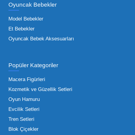
Oyuncak Bebekler
toptan tedariği yaparken, piyasadaki en son
trendleri takip etmekteyiz. Lisanslı
Model Bebekler
figürlerden geleneksel oyun setlerine kadar
Et Bebekler
her şeyi portföyümüzde bulabilirsiniz.
Oyuncak Bebek Aksesuarları
Toptan Oyuncak Satışı Avantajları
Popüler Kategoriler
İşletmeler için toptan oyuncak satış ve alımı
yapmanın sağladığı en büyük avantaj,
Macera Figürleri
şüphesiz ki birim maliyetin düşmesidir.
Kozmetik ve Güzellik Setleri
Oyuncak toptan kanalına geçildiğinde,
Oyun Hamuru
perakende satış fiyatı ile alış fiyatı arasındaki
makas açılır ve bu da ciddi kâr marjları elde
Evcilik Setleri
edilmesini sağlar. Toplu alımlarda uygulanan
Tren Setleri
özel iskontolar, özellikle kampanya
Blok Çiçekler
dönemlerinde işletmenizin finansal olarak