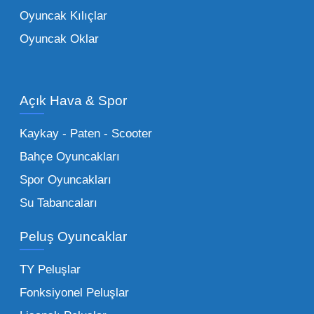
ebeveynlerin son yıllarda en çok satın aldığı
Oyuncak Kılıçlar
ürün grupları arasında yer almaktadır.
Oyuncak Oklar
Oyuncak Araçlar:
Erkek çocukların favorisi
olan en popüler
toptan oyuncak araba
modelleri, setler ve kumandalı araçlar geniş
Açık Hava & Spor
stok imkanımızla sunulmaktadır.
Küçük Oyuncaklar:
Hızlı sirkülasyon
Kaykay - Paten - Scooter
sağlayan toptan küçük oyuncaklar, bakkallar,
Bahçe Oyuncakları
kırtasiyeler ve marketler için can kurtarıcıdır.
Spor Oyuncakları
Bu kategorideki küçük oyuncaklar toptan
Su Tabancaları
alımlarda çok düşük maliyetlerle yüksek
adetli stok yapmanıza olanak tanır. Özellikle
Peluş Oyuncaklar
sürpriz paketler ve figürler, çocukların
harçlıklarıyla kolayca alabildiği ürünlerdir.
TY Peluşlar
Çocuk Oyuncakları Toptan Seçenekleri:
Fonksiyonel Peluşlar
Bebeklik döneminden ergenliğe kadar geniş