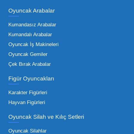
piyasadaki toptan oyuncak çeşitleri de bir o
kadar zengindir. Bir mağazanın veya eğitim
Oyuncak Arabalar
kurumunun başarısı, sunduğu ürünlerin
Kumandasız Arabalar
çeşitliliği ile doğru orantılıdır. İşte Mega
Kumandalı Arabalar
Oyuncak bünyesinde öne çıkan ve en çok
tercih edilen kategorilerimiz:
Oyuncak İş Makineleri
Oyuncak Gemiler
Peluş Oyuncaklar:
Her yaş grubunun
Çek Bırak Arabalar
vazgeçilmezi olan yumuşak dokulu sevilen
ürünler.
Toptan peluş oyuncak
Figür Oyuncakları
seçeneklerimizi keşfederek koleksiyonunuza
en sevilen karakterleri ekleyebilirsiniz.
Karakter Figürleri
Eğitici Setler:
Çocukların zihinsel ve motor
Hayvan Figürleri
becerilerini geliştiren, özellikle anaokulları
Oyuncak Silah ve Kılıç Setleri
tarafından tercih edilen
toptan eğitici
oyuncaklar
ile fark yaratın. Bu setler,
Oyuncak Silahlar