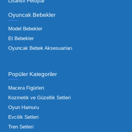
Lisanslı Peluşlar
bir yelpazeyi kapsayan çocuk oyuncakları
Oyuncak Bebekler
toptan tedariği yaparken, piyasadaki en son
trendleri takip etmekteyiz. Lisanslı
Model Bebekler
figürlerden geleneksel oyun setlerine kadar
Et Bebekler
her şeyi portföyümüzde bulabilirsiniz.
Oyuncak Bebek Aksesuarları
Toptan Oyuncak Satışı Avantajları
Popüler Kategoriler
İşletmeler için toptan oyuncak satış ve alımı
yapmanın sağladığı en büyük avantaj,
Macera Figürleri
şüphesiz ki birim maliyetin düşmesidir.
Kozmetik ve Güzellik Setleri
Oyuncak toptan kanalına geçildiğinde,
Oyun Hamuru
perakende satış fiyatı ile alış fiyatı arasındaki
makas açılır ve bu da ciddi kâr marjları elde
Evcilik Setleri
edilmesini sağlar. Toplu alımlarda uygulanan
Tren Setleri