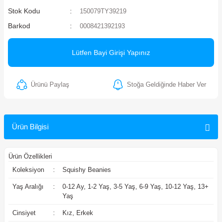
Stok Kodu
150079TY39219
ler
Barkod
0008421392193
Lütfen Bayi Girişi Yapınız
Ürünü Paylaş
Stoğa Geldiğinde Haber Ver
Ürün Bilgisi
Ürün Özellikleri
Koleksiyon
:
Squishy Beanies
Yaş Aralığı
:
0-12 Ay, 1-2 Yaş, 3-5 Yaş, 6-9 Yaş, 10-12 Yaş, 13+
Yaş
Cinsiyet
:
Kız, Erkek