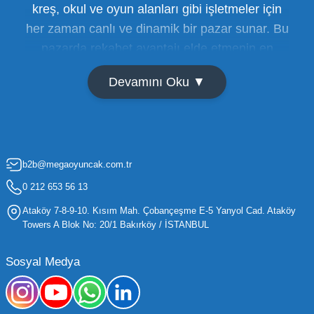
kreş, okul ve oyun alanları gibi işletmeler için
her zaman canlı ve dinamik bir pazar sunar. Bu
pazarda rekabet avantajı elde etmenin en
temel yolu ise doğru tedarikçiyi bulmaktan
Devamını Oku ▼
geçer. Toptan oyuncak satışı süreçlerinde
maliyetleri minimize etmek ve ürün çeşitliliğini
artırmak, bir işletmenin sürdürülebilir büyümesi
için kritik öneme sahiptir. Oyuncak dünyası
b2b@megaoyuncak.com.tr
hızla değişen trendlere sahip olduğu için,
işletmelerin stoklarını güncel tutması ve her
0 212 653 56 13
yaş grubuna hitap eden ürünleri bünyesinde
Ataköy 7-8-9-10. Kısım Mah. Çobançeşme E-5 Yanyol Cad. Ataköy
barındırması gerekir.
Towers A Blok No: 20/1 Bakırköy / İSTANBUL
Mega Oyuncak olarak sunduğumuz geniş ürün
Sosyal Medya
yelpazesiyle, işletmenizin ihtiyacı olan tüm
kategorilerde profesyonel çözümler üretiyoruz.