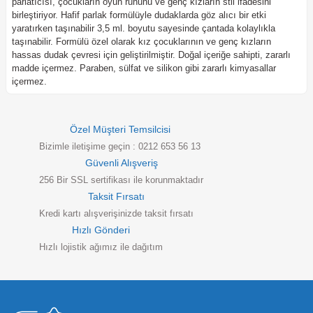
parlatıcısı, çocukların oyun ruhunu ve genç kızların stil ifadesini
birleştiriyor. Hafif parlak formülüyle dudaklarda göz alıcı bir etki
yaratırken taşınabilir 3,5 ml. boyutu sayesinde çantada kolaylıkla
taşınabilir. Formülü özel olarak kız çocuklarının ve genç kızların
hassas dudak çevresi için geliştirilmiştir. Doğal içeriğe sahipti, zararlı
madde içermez. Paraben, sülfat ve silikon gibi zararlı kimyasallar
içermez.
Özel Müşteri Temsilcisi
Bizimle iletişime geçin : 0212 653 56 13
Güvenli Alışveriş
256 Bir SSL sertifikası ile korunmaktadır
Taksit Fırsatı
Kredi kartı alışverişinizde taksit fırsatı
Hızlı Gönderi
Hızlı lojistik ağımız ile dağıtım