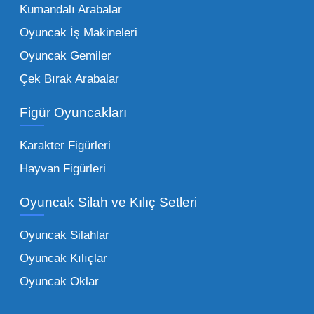
Kumandalı Arabalar
Oyuncak bünyesinde öne çıkan ve en çok
tercih edilen kategorilerimiz:
Oyuncak İş Makineleri
Oyuncak Gemiler
Peluş Oyuncaklar:
Her yaş grubunun
Çek Bırak Arabalar
vazgeçilmezi olan yumuşak dokulu sevilen
ürünler.
Toptan peluş oyuncak
Figür Oyuncakları
seçeneklerimizi keşfederek koleksiyonunuza
en sevilen karakterleri ekleyebilirsiniz.
Karakter Figürleri
Eğitici Setler:
Çocukların zihinsel ve motor
Hayvan Figürleri
becerilerini geliştiren, özellikle anaokulları
Oyuncak Silah ve Kılıç Setleri
tarafından tercih edilen
toptan eğitici
oyuncaklar
ile fark yaratın. Bu setler,
Oyuncak Silahlar
ebeveynlerin son yıllarda en çok satın aldığı
Oyuncak Kılıçlar
ürün grupları arasında yer almaktadır.
Oyuncak Oklar
Oyuncak Araçlar:
Erkek çocukların favorisi
olan en popüler
toptan oyuncak araba