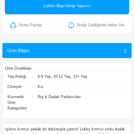
Lütfen Bayi Girişi Yapınız
ler
Ürünü Paylaş
Stoğa Geldiğinde Haber Ver
Ürün Bilgisi
Ürün Özellikleri
Yaş Aralığı
:
6-9 Yaş, 10-12 Yaş, 13+ Yaş
Cinsiyet
:
Kız
Kozmetik
:
Ruj & Dudak Parlatıcıları
Ürün
Kategorileri
Işıltını kırmızı parlak bir dokunuşla yansıt! Lukky kırmızı tonlu dudak