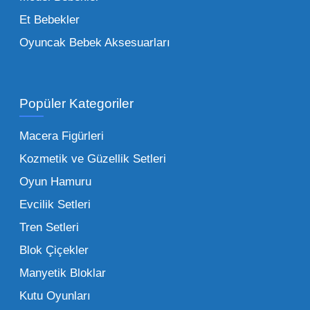
figürlerden geleneksel oyun setlerine kadar
Et Bebekler
her şeyi portföyümüzde bulabilirsiniz.
Oyuncak Bebek Aksesuarları
Toptan Oyuncak Satışı Avantajları
Popüler Kategoriler
İşletmeler için toptan oyuncak satış ve alımı
yapmanın sağladığı en büyük avantaj,
Macera Figürleri
şüphesiz ki birim maliyetin düşmesidir.
Kozmetik ve Güzellik Setleri
Oyuncak toptan kanalına geçildiğinde,
Oyun Hamuru
perakende satış fiyatı ile alış fiyatı arasındaki
makas açılır ve bu da ciddi kâr marjları elde
Evcilik Setleri
edilmesini sağlar. Toplu alımlarda uygulanan
Tren Setleri
özel iskontolar, özellikle kampanya
Blok Çiçekler
dönemlerinde işletmenizin finansal olarak
Manyetik Bloklar
rahatlamasına yardımcı olur.
Kutu Oyunları