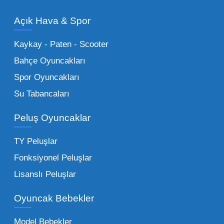
modelleri, setler ve kumandalı araçlar geniş
Açık Hava & Spor
stok imkanımızla sunulmaktadır.
Küçük Oyuncaklar:
Hızlı sirkülasyon
Kaykay - Paten - Scooter
sağlayan toptan küçük oyuncaklar, bakkallar,
Bahçe Oyuncakları
kırtasiyeler ve marketler için can kurtarıcıdır.
Spor Oyuncakları
Bu kategorideki küçük oyuncaklar toptan
Su Tabancaları
alımlarda çok düşük maliyetlerle yüksek
adetli stok yapmanıza olanak tanır. Özellikle
Peluş Oyuncaklar
sürpriz paketler ve figürler, çocukların
harçlıklarıyla kolayca alabildiği ürünlerdir.
TY Peluşlar
Çocuk Oyuncakları Toptan Seçenekleri:
Fonksiyonel Peluşlar
Bebeklik döneminden ergenliğe kadar geniş
Lisanslı Peluşlar
bir yelpazeyi kapsayan çocuk oyuncakları
Oyuncak Bebekler
toptan tedariği yaparken, piyasadaki en son
trendleri takip etmekteyiz. Lisanslı
Model Bebekler