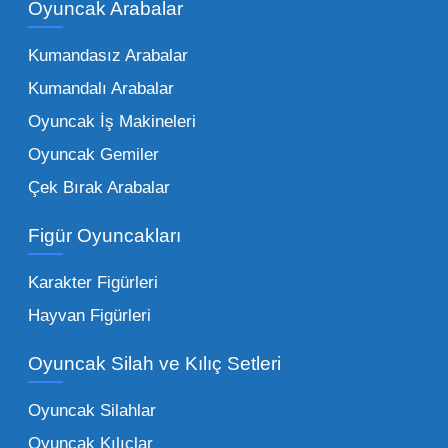
kadar zengindir. Bir mağazanın veya eğitim
Oyuncak Arabalar
kurumunun başarısı, sunduğu ürünlerin
Kumandasız Arabalar
çeşitliliği ile doğru orantılıdır. İşte Mega
Kumandalı Arabalar
Oyuncak bünyesinde öne çıkan ve en çok
tercih edilen kategorilerimiz:
Oyuncak İş Makineleri
Oyuncak Gemiler
Peluş Oyuncaklar:
Her yaş grubunun
Çek Bırak Arabalar
vazgeçilmezi olan yumuşak dokulu sevilen
ürünler.
Toptan peluş oyuncak
Figür Oyuncakları
seçeneklerimizi keşfederek koleksiyonunuza
en sevilen karakterleri ekleyebilirsiniz.
Karakter Figürleri
Eğitici Setler:
Çocukların zihinsel ve motor
Hayvan Figürleri
becerilerini geliştiren, özellikle anaokulları
Oyuncak Silah ve Kılıç Setleri
tarafından tercih edilen
toptan eğitici
oyuncaklar
ile fark yaratın. Bu setler,
Oyuncak Silahlar
ebeveynlerin son yıllarda en çok satın aldığı
Oyuncak Kılıçlar