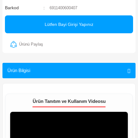
Barkod
6911400600407
ler
Lütfen Bayi Girişi Yapınız
Ürünü Paylaş
Ürün Bilgisi
Ürün Tanıtım ve Kullanım Videosu