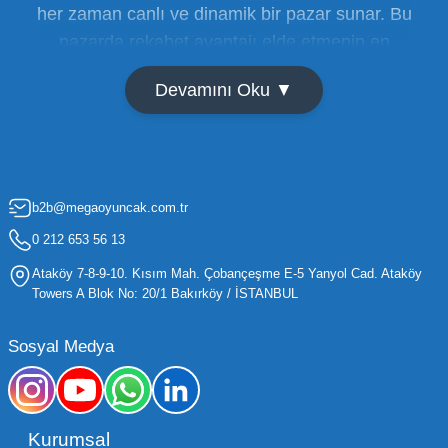
her zaman canlı ve dinamik bir pazar sunar. Bu
pazarda rekabet avantajı elde etmenin en
temel yolu ise doğru tedarikçiyi bulmaktan
Devamını Oku ▼
geçer. Toptan oyuncak satışı süreçlerinde
maliyetleri minimize etmek ve ürün çeşitliliğini
artırmak, bir işletmenin sürdürülebilir büyümesi
için kritik öneme sahiptir. Oyuncak dünyası
b2b@megaoyuncak.com.tr
hızla değişen trendlere sahip olduğu için,
işletmelerin stoklarını güncel tutması ve her
0 212 653 56 13
yaş grubuna hitap eden ürünleri bünyesinde
Ataköy 7-8-9-10. Kısım Mah. Çobançeşme E-5 Yanyol Cad. Ataköy
barındırması gerekir.
Towers A Blok No: 20/1 Bakırköy / İSTANBUL
Mega Oyuncak olarak sunduğumuz geniş ürün
Sosyal Medya
yelpazesiyle, işletmenizin ihtiyacı olan tüm
kategorilerde profesyonel çözümler üretiyoruz.
Toptan oyuncak fiyatları konusunda
Kurumsal