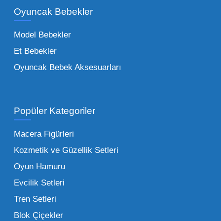
Oyuncak Bebekler
toptan tedariği yaparken, piyasadaki en son
trendleri takip etmekteyiz. Lisanslı
Model Bebekler
figürlerden geleneksel oyun setlerine kadar
Et Bebekler
her şeyi portföyümüzde bulabilirsiniz.
Oyuncak Bebek Aksesuarları
Toptan Oyuncak Satışı Avantajları
Popüler Kategoriler
İşletmeler için toptan oyuncak satış ve alımı
yapmanın sağladığı en büyük avantaj,
Macera Figürleri
şüphesiz ki birim maliyetin düşmesidir.
Kozmetik ve Güzellik Setleri
Oyuncak toptan kanalına geçildiğinde,
Oyun Hamuru
perakende satış fiyatı ile alış fiyatı arasındaki
makas açılır ve bu da ciddi kâr marjları elde
Evcilik Setleri
edilmesini sağlar. Toplu alımlarda uygulanan
Tren Setleri
özel iskontolar, özellikle kampanya
Blok Çiçekler