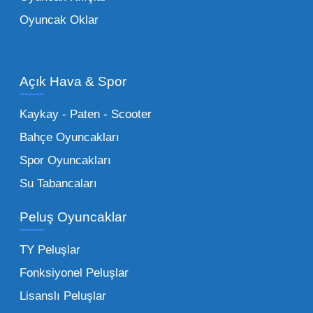
ürün grupları arasında yer almaktadır.
Oyuncak Oklar
Oyuncak Araçlar:
Erkek çocukların favorisi
olan en popüler
toptan oyuncak araba
modelleri, setler ve kumandalı araçlar geniş
Açık Hava & Spor
stok imkanımızla sunulmaktadır.
Küçük Oyuncaklar:
Hızlı sirkülasyon
Kaykay - Paten - Scooter
sağlayan toptan küçük oyuncaklar, bakkallar,
Bahçe Oyuncakları
kırtasiyeler ve marketler için can kurtarıcıdır.
Spor Oyuncakları
Bu kategorideki küçük oyuncaklar toptan
Su Tabancaları
alımlarda çok düşük maliyetlerle yüksek
adetli stok yapmanıza olanak tanır. Özellikle
Peluş Oyuncaklar
sürpriz paketler ve figürler, çocukların
harçlıklarıyla kolayca alabildiği ürünlerdir.
TY Peluşlar
Çocuk Oyuncakları Toptan Seçenekleri:
Fonksiyonel Peluşlar
Bebeklik döneminden ergenliğe kadar geniş
Lisanslı Peluşlar
bir yelpazeyi kapsayan çocuk oyuncakları