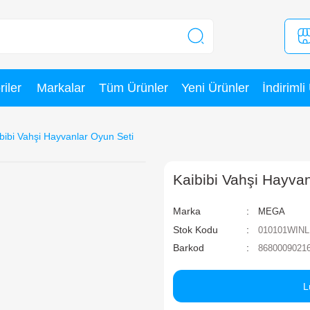
Kategoriler
Markalar
Tüm Ürünler
ekler
Kaibibi Vahşi Hayvanlar Oyun Seti
K
Ma
St
Ba