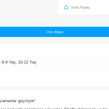
-9 Yaş, 10-12 Yaş
Ürün Bilgisi
manlar geçiriyor!
i parkında gezintisine çıkıyorlar. Etrafta dolanacak ve bir şeyle