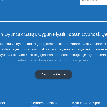
Güvenli Alışveriş
256 Bir SSL sertifikası ile
korunmaktadır
Olmak İçin Üye Ol!