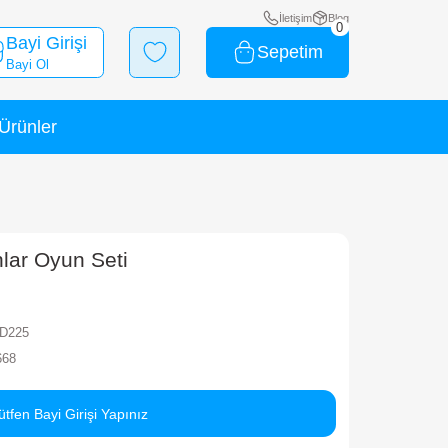
Bayi Girişi
Bayi Ol
Yeni Ürünler
İndirimli Ürünler
aibibi Vahşi Hayvanlar Oyun Seti
rka
MEGA
ok Kodu
010101WINLD225
rkod