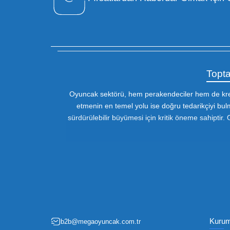
Özel Müşteri Temsilcisi
Bizimle iletişime geçin : 0212 653 56
13
Fırsatlardan Haberdar 