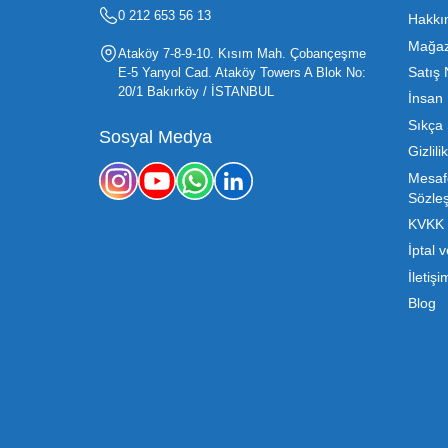
Oyuncak sektörü, hem perakendecile
etmenin en temel yolu ise doğru t
sürdürülebilir büyümesi için kritik 
Mega Oyuncak olarak sunduğumuz
konusunda sunduğumuz esnek çözümle
sahibi, ucuz toptan oyuncak arayışı
destek ve ürün sürekli
b2b@megaoyuncak.com.tr