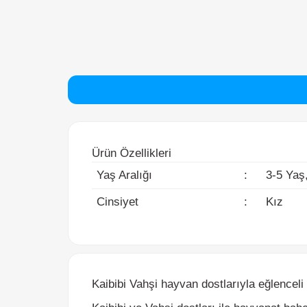
Ürün Özellikleri
Yaş Aralığı
:
3-5 Yaş, 6
Cinsiyet
:
Kız
Kaibibi Vahşi hayvan dostlarıyla eğlenceli za
Kaibibi
ve
Vahşi
dostları ile hayvanat bahçes
Hadi sen de aralarına katıl!