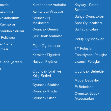
Toptan Oyuncak Satışı, Uygun Fiyatl
r hem de kreş, okul ve oyun alanları gibi işletmeler için
edarikçiyi bulmaktan geçer. Toptan oyuncak satışı süreçler
öneme sahiptir. Oyuncak dünyası hızla değişen trendlere sa
eden ürünleri bünyesinde barı
 geniş ürün yelpazesiyle, işletmenizin ihtiyacı olan tü
rle, her ölçekteki bayinin rekabet gücünü artırmayı hedef
Devamını Oku
nızda kaliteyi uygun maliyetle buluşturmak bizim önceliği
liği de işletmenizin karlılığını doğrudan etkiler. Bu nokta
Toptan Oyuncak Çeşitle
Kurumsal
Oyuncak Arabalar