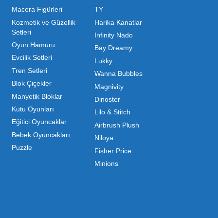
ı Toptan Oyuncak Çeşitleri
 her zaman canlı ve dinamik bir pazar sunar. Bu pazarda 
inde maliyetleri minimize etmek ve ürün çeşitliliğini artı
hip olduğu için, işletmelerin stoklarını güncel tutması v
ndırması gerekir.
m kategorilerde profesyonel çözümler üretiyoruz. Toptan 
liyoruz. İster küçük bir kırtasiye işletmecisi olun ister
 ▼
mizdir. Toptan oyuncak alımı yaparken sadece fiyat değil,
da Mega Oyuncak, güvenilir bir iş ortağı olarak yanınızda y
ri Nelerdir?
Açık Hava & Spor
Popüler Kategoriler