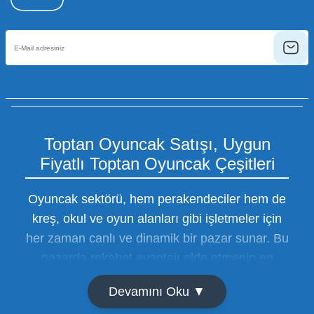
Toptan Oyuncak Satışı, Uygun
Fiyatlı Toptan Oyuncak Çeşitleri
Oyuncak sektörü, hem perakendeciler hem de
kreş, okul ve oyun alanları gibi işletmeler için
her zaman canlı ve dinamik bir pazar sunar. Bu
pazarda rekabet avantajı elde etmenin en
temel yolu ise doğru tedarikçiyi bulmaktan
Devamını Oku ▼
geçer. Toptan oyuncak satışı süreçlerinde