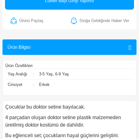
Lütfen Bayi Girişi Yapınız
ler
Ürünü Paylaş
Stoğa Geldiğinde Haber Ver
Ürün Bilgisi
Ürün Özellikleri
Yaş Aralığı
:
3-5 Yaş, 6-9 Yaş
Cinsiyet
:
Erkek
Çocuklar bu doktor setine bayılacak.
4 parçadan oluşan dokto
r setine plastik malzemeden
üretilmiş dokto
r kostümü de dahildir.
Bu eğlenceli set; çocukların hayal güçlerini geliştirir.