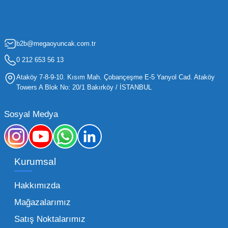
maliyetleri minimize etmek ve ürün çeşitliliğini
artırmak, bir işletmenin sürdürülebilir büyümesi
için kritik öneme sahiptir. Oyuncak dünyası
b2b@megaoyuncak.com.tr
hızla değişen trendlere sahip olduğu için,
işletmelerin stoklarını güncel tutması ve her
0 212 653 56 13
yaş grubuna hitap eden ürünleri bünyesinde
Ataköy 7-8-9-10. Kısım Mah. Çobançeşme E-5 Yanyol Cad. Ataköy
barındırması gerekir.
Towers A Blok No: 20/1 Bakırköy / İSTANBUL
Mega Oyuncak olarak sunduğumuz geniş ürün
Sosyal Medya
yelpazesiyle, işletmenizin ihtiyacı olan tüm
kategorilerde profesyonel çözümler üretiyoruz.
Toptan oyuncak fiyatları konusunda
Kurumsal
sunduğumuz esnek çözümlerle, her ölçekteki
bayinin rekabet gücünü artırmayı hedefliyoruz.
Hakkımızda
İster küçük bir kırtasiye işletmecisi olun ister
Mağazalarımız
büyük bir oyun alanı sahibi, ucuz toptan
Satış Noktalarımız
oyuncak arayışınızda kaliteyi uygun maliyetle