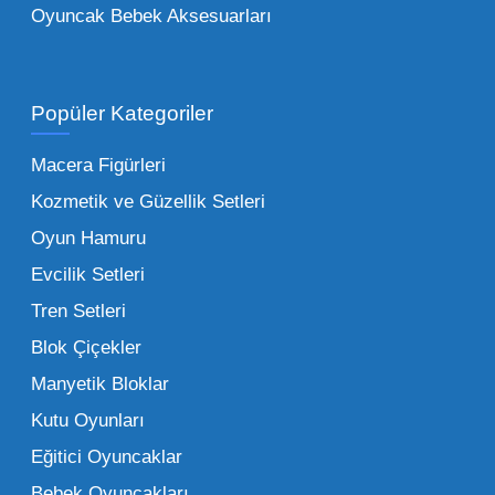
Oyuncak Bebek Aksesuarları
Toptan Oyuncak Satışı Avantajları
Popüler Kategoriler
İşletmeler için toptan oyuncak satış ve alımı
yapmanın sağladığı en büyük avantaj,
Macera Figürleri
şüphesiz ki birim maliyetin düşmesidir.
Kozmetik ve Güzellik Setleri
Oyuncak toptan kanalına geçildiğinde,
Oyun Hamuru
perakende satış fiyatı ile alış fiyatı arasındaki
makas açılır ve bu da ciddi kâr marjları elde
Evcilik Setleri
edilmesini sağlar. Toplu alımlarda uygulanan
Tren Setleri
özel iskontolar, özellikle kampanya
Blok Çiçekler
dönemlerinde işletmenizin finansal olarak
Manyetik Bloklar
rahatlamasına yardımcı olur.
Kutu Oyunları
Bir diğer avantaj ise stok sürekliliğidir.
Eğitici Oyuncaklar
Müşterileriniz bir ürünü sorduğunda "yok"
Bebek Oyuncakları