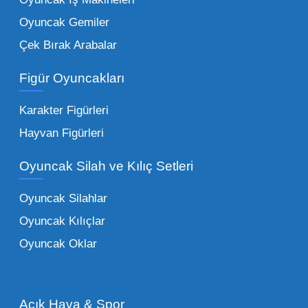
Oyuncak Gemiler
Peluş Oyuncaklar:
Her yaş grubunun
Çek Bırak Arabalar
vazgeçilmezi olan yumuşak dokulu sevilen
ürünler.
Toptan peluş oyuncak
Figür Oyuncakları
seçeneklerimizi keşfederek koleksiyonunuza
en sevilen karakterleri ekleyebilirsiniz.
Karakter Figürleri
Eğitici Setler:
Çocukların zihinsel ve motor
Hayvan Figürleri
becerilerini geliştiren, özellikle anaokulları
Oyuncak Silah ve Kılıç Setleri
tarafından tercih edilen
toptan eğitici
oyuncaklar
ile fark yaratın. Bu setler,
Oyuncak Silahlar
ebeveynlerin son yıllarda en çok satın aldığı
Oyuncak Kılıçlar
ürün grupları arasında yer almaktadır.
Oyuncak Oklar
Oyuncak Araçlar:
Erkek çocukların favorisi
olan en popüler
toptan oyuncak araba
modelleri, setler ve kumandalı araçlar geniş
Açık Hava & Spor