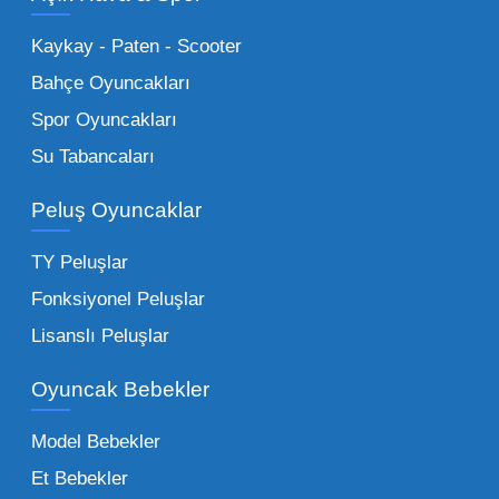
stok imkanımızla sunulmaktadır.
Küçük Oyuncaklar:
Hızlı sirkülasyon
Kaykay - Paten - Scooter
sağlayan toptan küçük oyuncaklar, bakkallar,
Bahçe Oyuncakları
kırtasiyeler ve marketler için can kurtarıcıdır.
Spor Oyuncakları
Bu kategorideki küçük oyuncaklar toptan
Su Tabancaları
alımlarda çok düşük maliyetlerle yüksek
adetli stok yapmanıza olanak tanır. Özellikle
Peluş Oyuncaklar
sürpriz paketler ve figürler, çocukların
harçlıklarıyla kolayca alabildiği ürünlerdir.
TY Peluşlar
Çocuk Oyuncakları Toptan Seçenekleri:
Fonksiyonel Peluşlar
Bebeklik döneminden ergenliğe kadar geniş
Lisanslı Peluşlar
bir yelpazeyi kapsayan çocuk oyuncakları
Oyuncak Bebekler
toptan tedariği yaparken, piyasadaki en son
trendleri takip etmekteyiz. Lisanslı
Model Bebekler
figürlerden geleneksel oyun setlerine kadar
Et Bebekler
her şeyi portföyümüzde bulabilirsiniz.