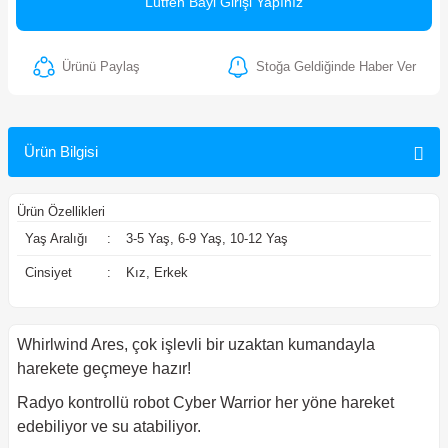
Lütfen Bayi Girişi Yapınız
ler
Ürünü Paylaş
Stoğa Geldiğinde Haber Ver
Ürün Bilgisi
Ürün Özellikleri
Yaş Aralığı
:
3-5 Yaş, 6-9 Yaş, 10-12 Yaş
Cinsiyet
:
Kız, Erkek
Whirlwind Ares
, çok işlevli bir uzaktan kumandayla
harekete geçmeye hazır!
Radyo kontrollü robot Cyber ​​​​Warrior her yöne hareket
edebiliyor ve su atabiliyor.