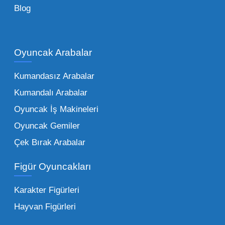
Blog
Çocukların hayal dünyası sınır tanımadığı gibi,
piyasadaki toptan oyuncak çeşitleri de bir o
kadar zengindir. Bir mağazanın veya eğitim
Oyuncak Arabalar
kurumunun başarısı, sunduğu ürünlerin
Kumandasız Arabalar
çeşitliliği ile doğru orantılıdır. İşte Mega
Kumandalı Arabalar
Oyuncak bünyesinde öne çıkan ve en çok
tercih edilen kategorilerimiz:
Oyuncak İş Makineleri
Oyuncak Gemiler
Peluş Oyuncaklar:
Her yaş grubunun
Çek Bırak Arabalar
vazgeçilmezi olan yumuşak dokulu sevilen
ürünler.
Toptan peluş oyuncak
Figür Oyuncakları
seçeneklerimizi keşfederek koleksiyonunuza
en sevilen karakterleri ekleyebilirsiniz.
Karakter Figürleri
Eğitici Setler:
Çocukların zihinsel ve motor
Hayvan Figürleri
becerilerini geliştiren, özellikle anaokulları