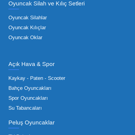
Oyuncak Silah ve Kılıç Setleri
tarafından tercih edilen
toptan eğitici
oyuncaklar
ile fark yaratın. Bu setler,
Oyuncak Silahlar
ebeveynlerin son yıllarda en çok satın aldığı
Oyuncak Kılıçlar
ürün grupları arasında yer almaktadır.
Oyuncak Oklar
Oyuncak Araçlar:
Erkek çocukların favorisi
olan en popüler
toptan oyuncak araba
modelleri, setler ve kumandalı araçlar geniş
Açık Hava & Spor
stok imkanımızla sunulmaktadır.
Küçük Oyuncaklar:
Hızlı sirkülasyon
Kaykay - Paten - Scooter
sağlayan toptan küçük oyuncaklar, bakkallar,
Bahçe Oyuncakları
kırtasiyeler ve marketler için can kurtarıcıdır.
Spor Oyuncakları
Bu kategorideki küçük oyuncaklar toptan
Su Tabancaları
alımlarda çok düşük maliyetlerle yüksek
adetli stok yapmanıza olanak tanır. Özellikle
Peluş Oyuncaklar
sürpriz paketler ve figürler, çocukların