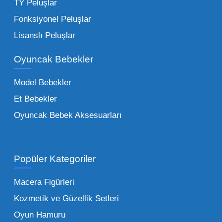
harçlıklarıyla kolayca alabildiği ürünlerdir.
TY Peluşlar
Çocuk Oyuncakları Toptan Seçenekleri:
Fonksiyonel Peluşlar
Bebeklik döneminden ergenliğe kadar geniş
Lisanslı Peluşlar
bir yelpazeyi kapsayan çocuk oyuncakları
Oyuncak Bebekler
toptan tedariği yaparken, piyasadaki en son
trendleri takip etmekteyiz. Lisanslı
Model Bebekler
figürlerden geleneksel oyun setlerine kadar
Et Bebekler
her şeyi portföyümüzde bulabilirsiniz.
Oyuncak Bebek Aksesuarları
Toptan Oyuncak Satışı Avantajları
Popüler Kategoriler
İşletmeler için toptan oyuncak satış ve alımı
yapmanın sağladığı en büyük avantaj,
Macera Figürleri
şüphesiz ki birim maliyetin düşmesidir.
Kozmetik ve Güzellik Setleri
Oyuncak toptan kanalına geçildiğinde,
Oyun Hamuru
perakende satış fiyatı ile alış fiyatı arasındaki