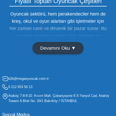
Fiyatlı Toptan Oyuncak Çeşitleri
Oyuncak sektörü, hem perakendeciler hem de
kreş, okul ve oyun alanları gibi işletmeler için
her zaman canlı ve dinamik bir pazar sunar. Bu
pazarda rekabet avantajı elde etmenin en
temel yolu ise doğru tedarikçiyi bulmaktan
Devamını Oku ▼
geçer. Toptan oyuncak satışı süreçlerinde
maliyetleri minimize etmek ve ürün çeşitliliğini
artırmak, bir işletmenin sürdürülebilir büyümesi
için kritik öneme sahiptir. Oyuncak dünyası
b2b@megaoyuncak.com.tr
hızla değişen trendlere sahip olduğu için,
işletmelerin stoklarını güncel tutması ve her
0 212 653 56 13
yaş grubuna hitap eden ürünleri bünyesinde
Ataköy 7-8-9-10. Kısım Mah. Çobançeşme E-5 Yanyol Cad. Ataköy
barındırması gerekir.
Towers A Blok No: 20/1 Bakırköy / İSTANBUL
Mega Oyuncak olarak sunduğumuz geniş ürün
Sosyal Medya